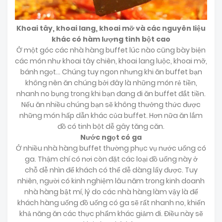
Khoai tây, khoai lang, khoai mỡ và các nguyên liệu
khác có hàm lượng tinh bột cao
Ở một góc các nhà hàng buffet lúc nào cũng bày biện
các món như khoai tây chiên, khoai lang luộc, khoai mỡ,
bánh ngọt... Chúng tuy ngon nhưng khi ăn buffet bạn
không nên ăn chúng bởi đây là những món rẻ tiền,
nhanh no bụng trong khi bạn đang đi ăn buffet đắt tiền.
Nếu ăn nhiều chúng bạn sẽ không thưởng thức được
những món hấp dẫn khác của buffet. Hơn nữa ăn lắm
đồ có tinh bột dễ gây tăng căn.
Nước ngọt có ga
Ở nhiều nhà hàng buffet thường phục vụ nước uống có
ga. Thậm chí có nơi còn đặt các loại đồ uống này ở
chỗ dễ nhìn để khách có thể dễ dàng lấy được. Tuy
nhiên, người có kinh nghiệm lâu năm trong kinh doanh
nhà hàng bật mí, lý do các nhà hàng làm vậy là để
khách hàng uống đồ uống có ga sẽ rất nhanh no, khiến
khả năng ăn các thực phẩm khác giảm đi. Điều này sẽ