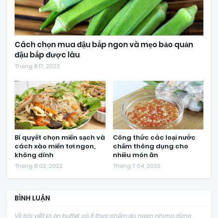
Cách chọn mua đậu bắp ngon và mẹo bảo quản
đậu bắp được lâu
Tháng 8 17, 2022
Bí quyết chọn miến sạch và
Công thức các loại nước
cách xào miến tơi ngon,
chấm thông dụng cho
không dính
nhiều món ăn
Tháng 8 02, 2022
Tháng 7 04, 2022
BÌNH LUẬN
Về bài viết Đi ăn buffet, có 6 thực phẩm dù ngon nhưng đừng