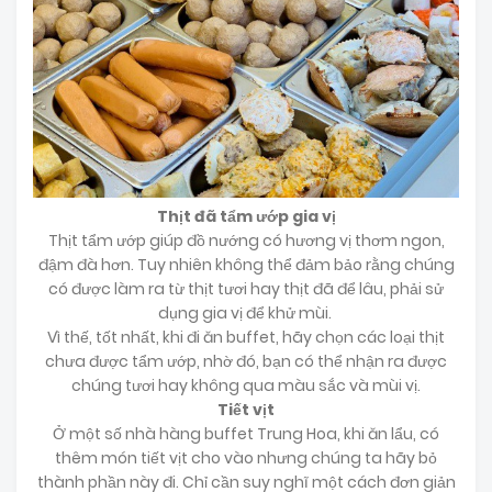
Thịt đã tẩm ướp gia vị
Thịt tẩm ướp giúp đồ nướng có hương vị thơm ngon,
đậm đà hơn. Tuy nhiên không thể đảm bảo rằng chúng
có được làm ra từ thịt tươi hay thịt đã để lâu, phải sử
dụng gia vị để khử mùi.
Vì thế, tốt nhất, khi đi ăn buffet, hãy chọn các loại thịt
chưa được tẩm ướp, nhờ đó, bạn có thể nhận ra được
chúng tươi hay không qua màu sắc và mùi vị.
Tiết vịt
Ở một số nhà hàng buffet Trung Hoa, khi ăn lẩu, có
thêm món tiết vịt cho vào nhưng chúng ta hãy bỏ
thành phần này đi. Chỉ cần suy nghĩ một cách đơn giản