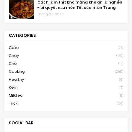
Cách làm thịt kho măng khô ăn là nghiện
- bí quyết nấu món Tết của miền Trung
tháng 2 11, 2023
CATEGORIES
Cake
(75)
Chay
(120)
Che
(14)
Cooking
(2017)
Healthy
(6)
Kem
(7)
Milktea
(18)
Trick
(108)
SOCIAL BAR