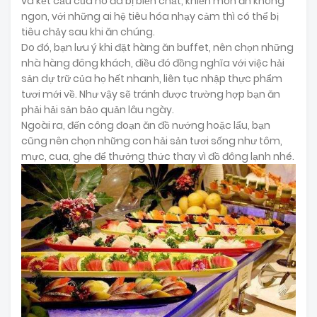
và kết cấu của nó đã bị biến chất, khiến món ăn không
ngon, với những ai hệ tiêu hóa nhạy cảm thì có thể bị
tiêu chảy sau khi ăn chúng.
Do đó, bạn lưu ý khi đặt hàng ăn buffet, nên chọn những
nhà hàng đông khách, điều đó đồng nghĩa với việc hải
sản dự trữ của họ hết nhanh, liên tục nhập thực phẩm
tươi mới về. Như vậy sẽ tránh được trường hợp bạn ăn
phải hải sản bảo quản lâu ngày.
Ngoài ra, đến công đoạn ăn đồ nướng hoặc lẩu, bạn
cũng nên chọn những con hải sản tươi sống như tôm,
mực, cua, ghẹ để thưởng thức thay vì đồ đông lạnh nhé.