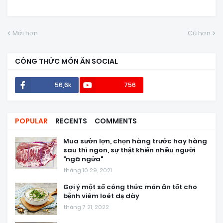
Mới hơn
Cũ hơn
CÔNG THỨC MÓN ĂN SOCIAL
56,6k
756
POPULAR
RECENTS
COMMENTS
Mua sườn lợn, chọn hàng trước hay hàng
sau thì ngon, sự thật khiến nhiều người
"ngã ngửa"
tháng 10 29, 2021
Gợi ý một số công thức món ăn tốt cho
bệnh viêm loét dạ dày
tháng 7 21, 2022