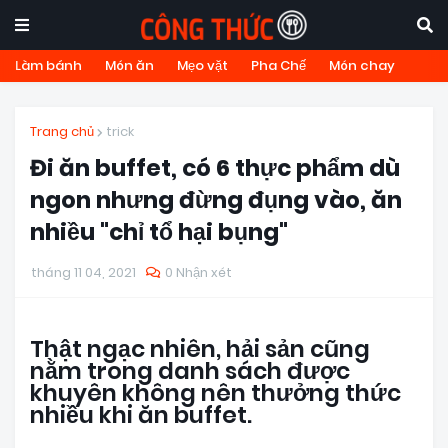
Làm bánh
Món ăn
Mẹo vặt
Pha Chế
Món chay
Trang chủ
trick
Đi ăn buffet, có 6 thực phẩm dù
ngon nhưng đừng đụng vào, ăn
nhiều "chỉ tổ hại bụng"
tháng 11 04, 2021
0 Nhận xét
Thật ngạc nhiên, hải sản cũng
nằm trong danh sách được
khuyên không nên thưởng thức
nhiều khi ăn buffet.