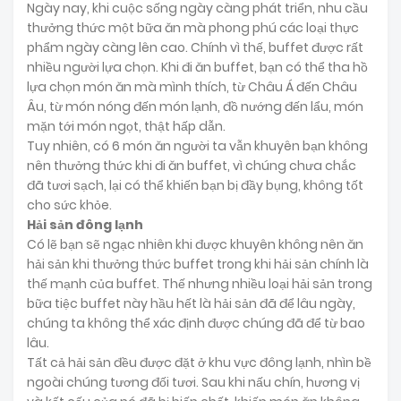
Ngày nay, khi cuộc sống ngày càng phát triển, nhu cầu
thưởng thức một bữa ăn mà phong phú các loại thực
phẩm ngày càng lên cao. Chính vì thế, buffet được rất
nhiều người lựa chọn. Khi đi ăn buffet, bạn có thể tha hồ
lựa chọn món ăn mà mình thích, từ Châu Á đến Châu
Âu, từ món nóng đến món lạnh, đồ nướng đến lẩu, món
mặn tới món ngọt, thật hấp dẫn.
Tuy nhiên, có 6 món ăn người ta vẫn khuyên bạn không
nên thưởng thức khi đi ăn buffet, vì chúng chưa chắc
đã tươi sạch, lại có thể khiến bạn bị đầy bụng, không tốt
cho sức khỏe.
Hải sản đông lạnh
Có lẽ bạn sẽ ngạc nhiên khi được khuyên không nên ăn
hải sản khi thưởng thức buffet trong khi hải sản chính là
thế mạnh của buffet. Thế nhưng nhiều loại hải sản trong
bữa tiệc buffet này hầu hết là hải sản đã để lâu ngày,
chúng ta không thể xác định được chúng đã để từ bao
lâu.
Tất cả hải sản đều được đặt ở khu vực đông lạnh, nhìn bề
ngoài chúng tương đối tươi. Sau khi nấu chín, hương vị