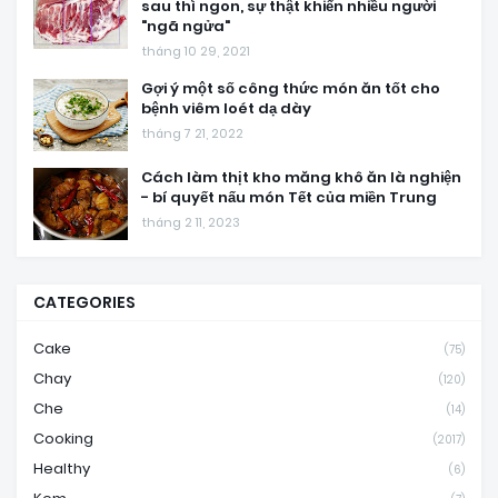
sau thì ngon, sự thật khiến nhiều người
"ngã ngửa"
tháng 10 29, 2021
Gợi ý một số công thức món ăn tốt cho
bệnh viêm loét dạ dày
tháng 7 21, 2022
Cách làm thịt kho măng khô ăn là nghiện
- bí quyết nấu món Tết của miền Trung
tháng 2 11, 2023
CATEGORIES
Cake
(75)
Chay
(120)
Che
(14)
Cooking
(2017)
Healthy
(6)