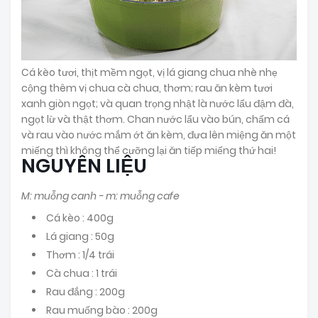
Cá kèo tươi, thịt mềm ngọt, vị lá giang chua nhè nhẹ
cộng thêm vị chua cà chua, thơm; rau ăn kèm tươi
xanh giòn ngọt; và quan trọng nhật là nước lẩu đậm đà,
ngọt lừ và thật thơm. Chan nước lẩu vào bún, chấm cá
và rau vào nước mắm ớt ăn kèm, đưa lên miệng ăn một
miếng thì không thể cưỡng lại ăn tiếp miếng thứ hai!
NGUYÊN LIỆU
M: muỗng canh - m: muỗng cafe
Cá kèo : 400g
Lá giang : 50g
Thơm : 1/4 trái
Cà chua : 1 trái
Rau đắng : 200g
Rau muống bào : 200g