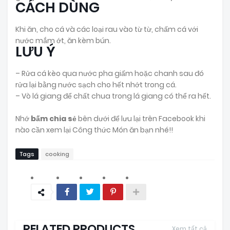
CÁCH DÙNG
Khi ăn, cho cá và các loại rau vào từ từ, chấm cá với
nước mắm ớt, ăn kèm bún.
LƯU Ý
– Rửa cá kèo qua nước pha giấm hoặc chanh sau đó
rửa lại bằng nước sạch cho hết nhớt trong cá.
– Vò lá giang để chất chua trong lá giang có thể ra hết.
Nhớ
bấm chia sẻ
bên dưới để lưu lại trên Facebook khi
nào cần xem lại Công thức Món ăn bạn nhé!!
Tags
cooking
RELATED PRODUCTS
Xem tất cả