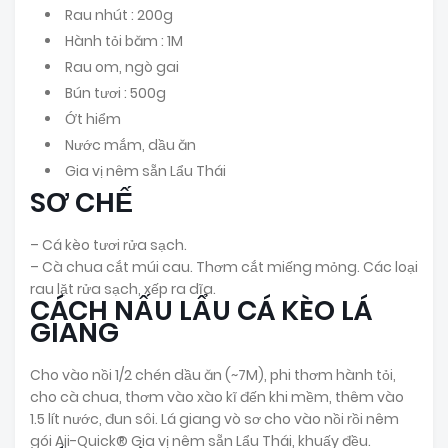
Rau nhút : 200g
Hành tỏi băm : 1M
Rau om, ngò gai
Bún tươi : 500g
Ớt hiểm
Nước mắm, dầu ăn
Gia vị nêm sẵn Lẩu Thái
SƠ CHẾ
– Cá kèo tươi rửa sạch.
– Cà chua cắt múi cau. Thơm cắt miếng mỏng. Các loại
rau lặt rửa sạch, xếp ra dĩa.
CÁCH NẤU LẨU CÁ KÈO LÁ
GIANG
Cho vào nồi 1/2 chén dầu ăn (~7M), phi thơm hành tỏi,
cho cà chua, thơm vào xào kĩ đến khi mềm, thêm vào
1.5 lít nước, đun sôi. Lá giang vò sơ cho vào nồi rồi nêm
gói Aji-Quick® Gia vị nêm sẵn Lẩu Thái, khuấy đều.