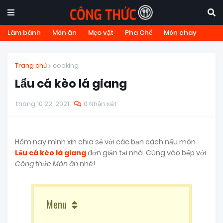
Làm bánh
Món ăn
Mẹo vặt
Pha Chế
Món chay
Trang chủ
cooking
Lẩu cá kèo lá giang
tháng 10 22, 2021
0 Nhận xét
Hôm nay mình xin chia sẻ với các bạn cách nấu món
Lẩu cá kèo lá giang
đơn giản tại nhà. Cùng vào bếp với
Công thức Món ăn
nhé!
Menu