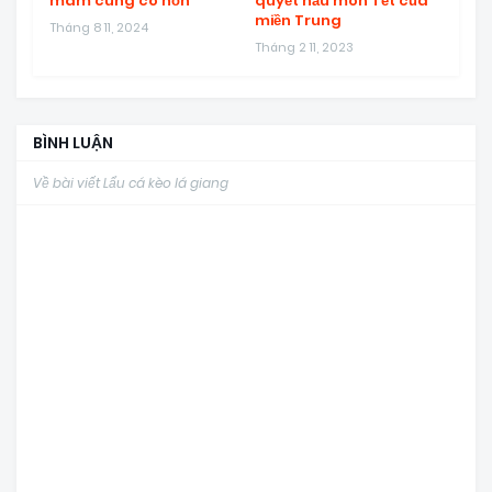
mâm cúng cô hồn
quyết nấu món Tết của
miền Trung
Tháng 8 11, 2024
Tháng 2 11, 2023
BÌNH LUẬN
Về bài viết Lẩu cá kèo lá giang