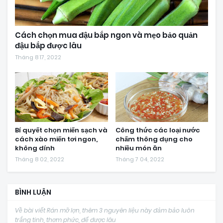
Cách chọn mua đậu bắp ngon và mẹo bảo quản
đậu bắp được lâu
Tháng 8 17, 2022
Bí quyết chọn miến sạch và
Công thức các loại nước
cách xào miến tơi ngon,
chấm thông dụng cho
không dính
nhiều món ăn
Tháng 8 02, 2022
Tháng 7 04, 2022
BÌNH LUẬN
Về bài viết Rán mỡ lợn, thêm 3 nguyên liệu này đảm bảo luôn
trắng tinh, thơm phức, để được lâu