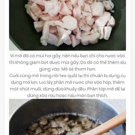
Vì mỡ đã có mùi hơi gây, nên nếu bạn chỉ cho nước vào
thì không giảm bớt được mùi gây. Do đó có thể thêm xíu
gừng vào. Mỡ sẽ thơm hơn.
Cuối cùng mỡ trong nồi teo quắt lại thì chuẩn bị dụng cụ
đựng mỡ lợn. Lọc lấy phần mỡ nước cho vào hộp, thêm
một chút muối, dùng đũa khuấy đều. Phần tóp mỡ để lại
dùng xào rau hoặc nấu món bạn thích.