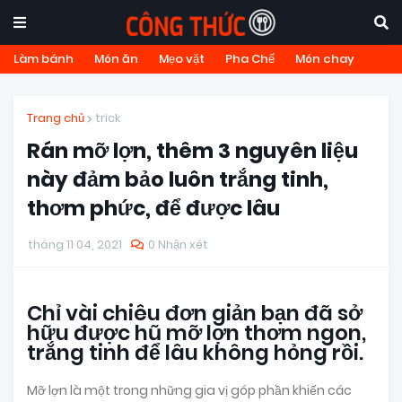
Làm bánh
Món ăn
Mẹo vặt
Pha Chế
Món chay
Trang chủ
trick
Rán mỡ lợn, thêm 3 nguyên liệu
này đảm bảo luôn trắng tinh,
thơm phức, để được lâu
tháng 11 04, 2021
0 Nhận xét
Chỉ vài chiêu đơn giản bạn đã sở
hữu được hũ mỡ lợn thơm ngon,
trắng tinh để lâu không hỏng rồi.
Mỡ lợn là một trong những gia vị góp phần khiến các