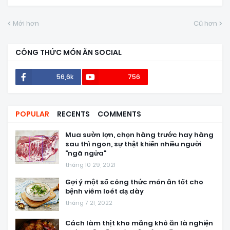
Mới hơn
Cũ hơn
CÔNG THỨC MÓN ĂN SOCIAL
56,6k
756
POPULAR
RECENTS
COMMENTS
Mua sườn lợn, chọn hàng trước hay hàng
sau thì ngon, sự thật khiến nhiều người
"ngã ngửa"
tháng 10 29, 2021
Gợi ý một số công thức món ăn tốt cho
bệnh viêm loét dạ dày
tháng 7 21, 2022
Cách làm thịt kho măng khô ăn là nghiện