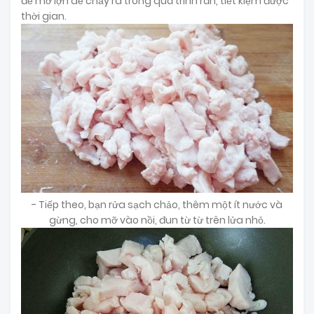
để mỡ lợn dễ chảy ra trong quá trình rán, tiết kiệm được
thời gian.
- Tiếp theo, bạn rửa sạch chảo, thêm một ít nước và
gừng, cho mỡ vào nồi, đun từ từ trên lửa nhỏ.