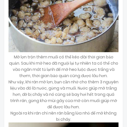
Mỡ lợn trộn thêm muối có thể kéo dài thời gian bảo
quản. Sau khi mỡ heo đã nguội lại tự nhiên ta có thể cho
vào ngăn mát tủ lạnh để mỡ heo luộc được trắng và
thơm, thời gian bảo quản cũng được lâu hơn.
Như vậy, khi rán mỡ lợn, bạn cần nhớ cho thêm 3 nguyên
liệu vào đó là nước, gừng và muối. Nước giúp mỡ trắng
hơn, đỡ bị cháy và nó cũng sẽ bay hơi hết trong quá
trình rán, gừng khử mùi gây của mỡ còn muối giúp mỡ
để được lâu hơn.
Ngoài ra khi rán chỉ nên rán bằng lửa nhỏ để mỡ không
bị cháy.