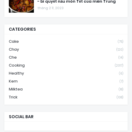
- bí quyết nấu món Tết của miền Trung
tháng 2 11, 2023
CATEGORIES
Cake
(75)
Chay
(120)
Che
(14)
Cooking
(2017)
Healthy
(6)
Kem
(7)
Milktea
(18)
Trick
(108)
SOCIAL BAR