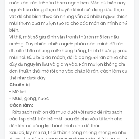
món xào, rán trở nên thơm ngon hơn. Mặc dù hiện nay,
người tiêu dùng được khuyến khích sử dụng dầu thực
vật để chế biến thức ăn nhưng vẫn có nhiều người thích
mùi thơm của mỡ lợn tạo ra cho các món ăn mình chế
biến.
Vì thế, một số gia đình vẫn tranh thủ rán mỡ lợn nấu
nướng. Tuy nhiên, nhiều người phàn nàn, mình đã rán
rất cẩn thận nhưng mỡ không trắng, thỉnh thoảng lại có
mùi hôi. Đầu bếp đã mách, đó là do người rán chưa cho
đầy đủ nguyên liệu và gia vị vào. Rán mỡ lợn không chỉ
đơn thuần thái mỡ rồi cho vào chảo là rán, cách làm cụ
thể như dưới đây:
Chuẩn bị
:
- Mỡ lợn
- Muối, gừng, nước
Cách làm:
- Rửa sạch mỡ lợn đã mua dưới vòi nước để rửa sạch
các tạp chất trên bề mặt, sau đó cho vào tủ lạnh cho
đến khi nó cứng lại thành hình cho dễ thái.
Sau đó, lấy mỡ ra, thái thành từng miếng mỏng và nhỏ