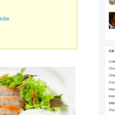
CH ẾCH
CA
Ca
Ch
Ch
Coo
Hea
Ke
Mil
Tric