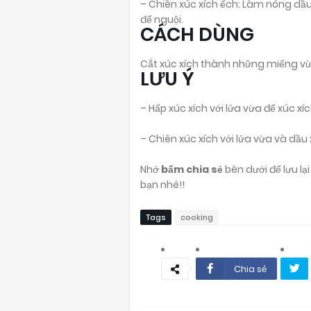
– Chiên xúc xích ếch: Làm nóng dầu 
để nguội.
CÁCH DÙNG
Cắt xúc xích thành những miếng v
LƯU Ý
– Hấp xúc xích với lửa vừa để xúc xí
– Chiên xúc xích với lửa vừa và dầu
Nhớ
bấm chia sẻ
bên dưới để lưu l
bạn nhé!!
Tags
cooking
Chia sẻ