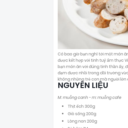
Có bao giờ bạn nghĩ tới một món 
được kết hợp với tinh tuý ẩm thực
bạn món ăn với đúng tinh thần ấy, 
đạm được nhồi trong dồi trường vừa
không những trẻ con mà người lớn 
NGUYÊN LIỆU
M: muỗng canh - m: muỗng cafe
Thịt ếch 300g
Giò sống 200g
Lòng non 200g