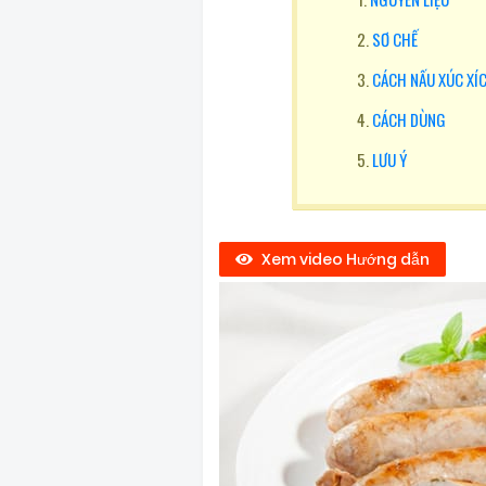
SƠ CHẾ
CÁCH NẤU XÚC XÍ
CÁCH DÙNG
LƯU Ý
Xem video Hướng dẫn