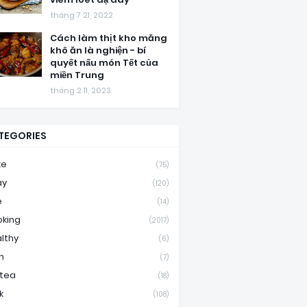
tháng 7 21, 2022
Cách làm thịt kho măng
khô ăn là nghiện - bí
quyết nấu món Tết của
miền Trung
tháng 2 11, 2023
TEGORIES
ke
(75)
ay
(120)
e
(14)
king
(2017)
lthy
(6)
m
(7)
ktea
(18)
k
(108)