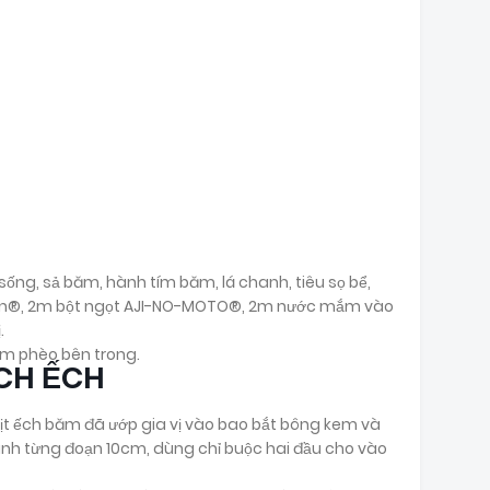
 sống, sả băm, hành tím băm, lá chanh, tiêu sọ bể,
on®, 2m bột ngọt AJI-NO-MOTO®, 2m nước mắm vào
.
ơm phèo bên trong.
CH ẾCH
thịt ếch băm đã ướp gia vị vào bao bắt bông kem và
hành từng đoạn 10cm, dùng chỉ buộc hai đầu cho vào