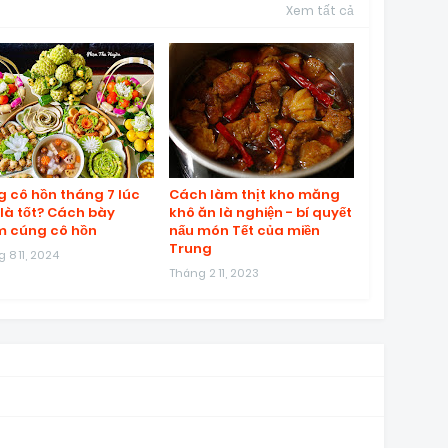
Xem tất cả
 cô hồn tháng 7 lúc
Cách làm thịt kho măng
là tốt? Cách bày
khô ăn là nghiện - bí quyết
 cúng cô hồn
nấu món Tết của miền
Trung
 8 11, 2024
Tháng 2 11, 2023