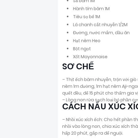
Sả băm 1M
Hành tím băm 1M
Tiêu sọ bể 1M
Lá chanh cắt nhuyễn 1/2M
Đường, nước mắm, dầu ăn
Hạt nêm Heo
Bột ngọt
Xốt Mayonnaise
SƠ CHẾ
– Thịt ếch băm nhuyễn, trộn với giò
nêm 1m đường, 1m hạt nêm Aji-ng
quết đều, để 15 phút cho thấm gia vị
– Lòng non rửa sạch loại bỏ phần c
CÁCH NẤU XÚC XÍ
– Nhồi xúc xích ếch: Cho hết phần 
nhồi vào lòng non, chia xúc xích t
hấp 20 phút, gắp ra để nguội.