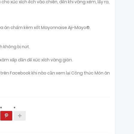
cho xúc xích ếch vào chiên, đến khi vàng xém, lấy ra,
ừa ăn chấm kèm xốt Mayonnaise Aji-Mayo®.
ch không bị nứt.
 xâm xấp dần để xúc xích vàng giòn.
ại trên Facebook khi nào cần xem lại Công thức Món ăn