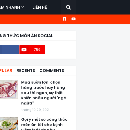
EM NHANH
LIÊN HỆ
NG THỨC MÓN ĂN SOCIAL
756
56,6k
PULAR
RECENTS
COMMENTS
Mua sườn lợn, chọn
hàng trước hay hàng
sau thì ngon, sự thật
khiến nhiều người "ngã
ngửa"
tháng 10 29, 2021
Gợi ý một số công thức
món ăn tốt cho bệnh
viêm loét dạ dày