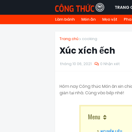
TRANG 
Làm bánh
Món ăn
Mẹo vặt
Pha
Trang chủ
cooking
Xúc xích ếch
tháng 10 06, 2021
0 Nhận xét
Hôm nay Công thức Món ăn xin chi
giản tại nhà. Cùng vào bếp nhé!
Menu
NGUYÊN LIỆU