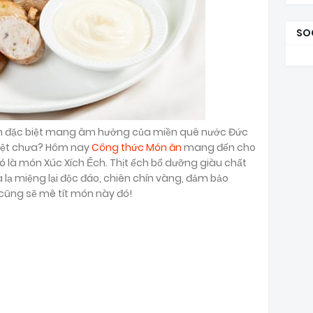
SO
ăn đặc biệt mang âm hưởng của miền quê nước Đức
 Việt chưa? Hôm nay
Công thức Món ăn
mang đến cho
đó là món Xúc Xích Ếch. Thịt ếch bổ dưỡng giàu chất
 lạ miệng lại độc đáo, chiên chín vàng, đảm bảo
cũng sẽ mê tít món này đó!