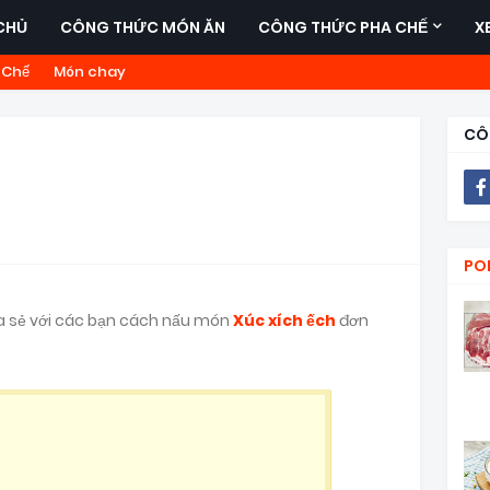
CHỦ
CÔNG THỨC MÓN ĂN
CÔNG THỨC PHA CHẾ
X
 Chế
Món chay
CÔ
PO
a sẻ với các bạn cách nấu món
Xúc xích ếch
đơn