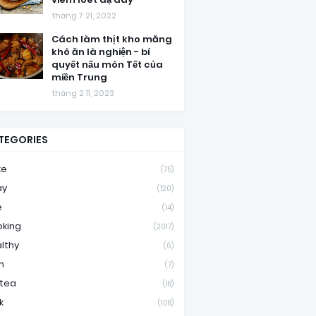
tháng 7 21, 2022
Cách làm thịt kho măng
khô ăn là nghiện - bí
quyết nấu món Tết của
miền Trung
tháng 2 11, 2023
TEGORIES
ke
(75)
ay
(120)
e
(14)
king
(2017)
lthy
(6)
m
(7)
ktea
(18)
k
(108)