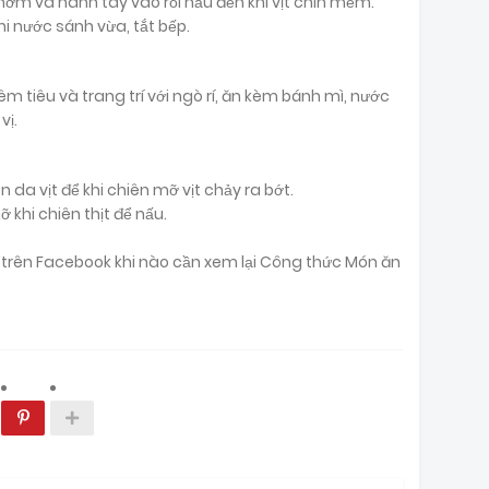
ơm và hành tây vào rồi nấu đến khi vịt chín mềm.
i nước sánh vừa, tắt bếp.
hêm tiêu và trang trí với ngò rí, ăn kèm bánh mì, nước
vị.
da vịt để khi chiên mỡ vịt chảy ra bớt.
ỡ khi chiên thịt để nấu.
ại trên Facebook khi nào cần xem lại Công thức Món ăn