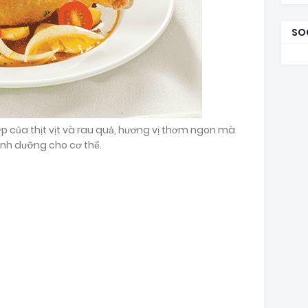
SO
ợp của thịt vịt và rau quả, hương vị thơm ngon mà
inh dưỡng cho cơ thể.