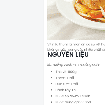
Vịt nấu thơm là món ăn có sự kết h
không ngấy, cung cấp nhiều chất d
NGUYÊN LIỆU
M: muỗng canh - m: muỗng cafe
Thịt vit: 800g
Thơm: 1 trái
Dừa tươi: 1 trái
Hành tây: 1 củ
Nước ép thơm: 1 chén
Nước dùng gà: 600ml