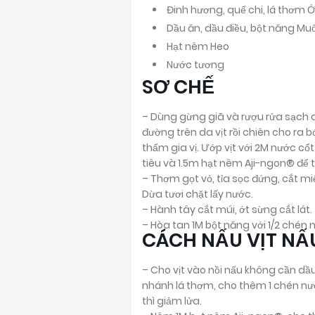
Đinh hương, quế chi, lá thơm 
Dầu ăn, dầu điều, bột năng Muối
Hạt nêm Heo
Nước tương
SƠ CHẾ
– Dùng gừng giã và rượu rửa sạch da 
đường trên da vịt rồi chiên cho ra 
thấm gia vị. Ướp vịt với 2M nước cố
tiêu và 1.5m hạt nêm Aji-ngon® để 
– Thơm gọt vỏ, tỉa sọc đứng, cắt miế
Dừa tươi chặt lấy nước.
– Hành tây cắt múi, ớt sừng cắt lát.
– Hòa tan 1M bột năng với 1/2 chén 
CÁCH NẤU VỊT N
– Cho vịt vào nồi nấu không cần dầu
nhánh lá thơm, cho thêm 1 chén nướ
thì giảm lửa.