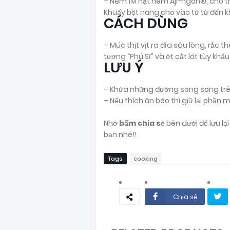
– Nêm 1M hạt nêm Aji-ngon®, cho th
Khuấy bột năng cho vào từ từ đến kh
CÁCH DÙNG
– Múc thịt vịt ra đĩa sâu lòng, rắc t
tương
“Phú Sĩ”
và ớt cắt lát tùy khẩu 
LƯU Ý
– Khứa những đường song song trên 
– Nếu thích ăn béo thì giữ lại phần m
Nhớ
bấm chia sẻ
bên dưới để lưu l
bạn nhé!!
Tags
cooking
Chia sẻ