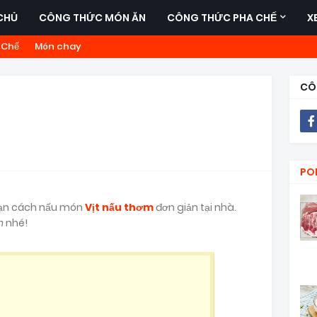
CHỦ
CÔNG THỨC MÓN ĂN
CÔNG THỨC PHA CHẾ
X
 Chế
Món chay
CÔ
PO
 bạn cách nấu món
Vịt nấu thơm
đơn giản tại nhà.
n
nhé!