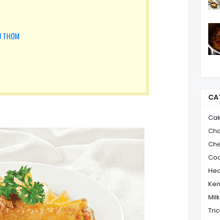
U THƠM
CA
Ca
Ch
Ch
Coo
Hea
Ke
Mil
Tric