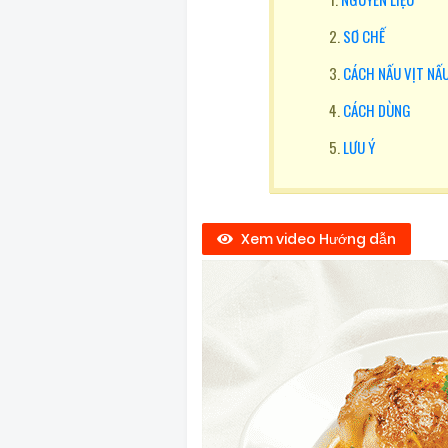
SƠ CHẾ
CÁCH NẤU VỊT NẤ
CÁCH DÙNG
LƯU Ý
Xem video Hướng dẫn