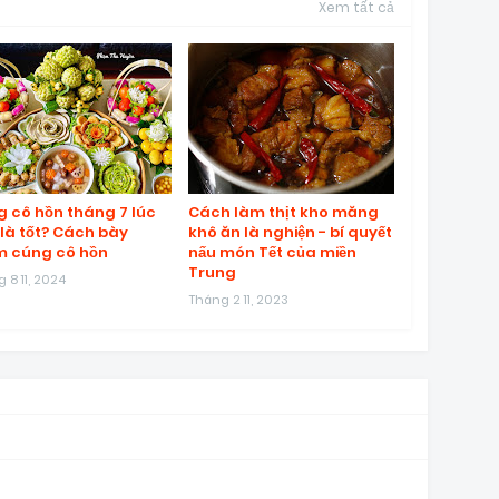
Xem tất cả
 cô hồn tháng 7 lúc
Cách làm thịt kho măng
là tốt? Cách bày
khô ăn là nghiện - bí quyết
 cúng cô hồn
nấu món Tết của miền
Trung
 8 11, 2024
Tháng 2 11, 2023