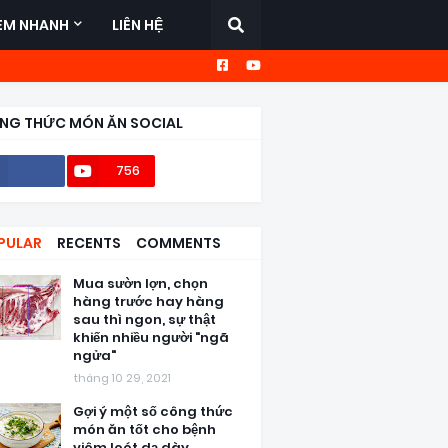
EM NHANH
LIÊN HỆ
NG THỨC MÓN ĂN SOCIAL
756
56,6k
PULAR
RECENTS
COMMENTS
Mua sườn lợn, chọn
hàng trước hay hàng
sau thì ngon, sự thật
khiến nhiều người "ngã
ngửa"
tháng 10 29, 2021
Gợi ý một số công thức
món ăn tốt cho bệnh
viêm loét dạ dày