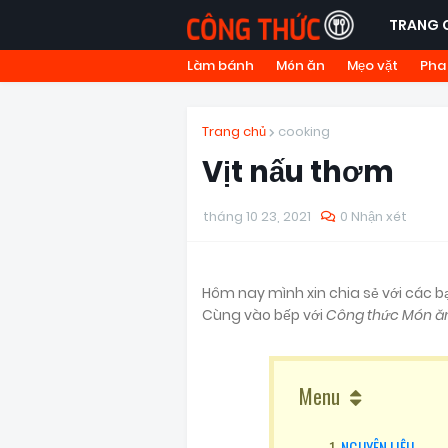
TRANG 
Làm bánh
Món ăn
Mẹo vặt
Pha
Trang chủ
cooking
Vịt nấu thơm
tháng 10 23, 2021
0 Nhận xét
Hôm nay mình xin chia sẻ với các
Cùng vào bếp với
Công thức Món ă
Menu
NGUYÊN LIỆU