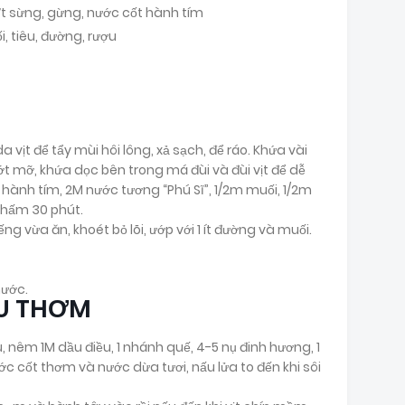
Ớt sừng, gừng, nước cốt hành tím
, tiêu, đường, rượu
vịt để tẩy mùi hôi lông, xả sạch, để ráo. Khứa vài
bớt mỡ, khứa dọc bên trong má đùi và đùi vịt để dễ
t hành tím, 2M nước tương “Phú Sĩ”, 1/2m muối, 1/2m
thấm 30 phút.
ng vừa ăn, khoét bỏ lõi, ướp với 1 ít đường và muối.
nước.
ẤU THƠM
, nêm 1M dầu điều, 1 nhánh quế, 4-5 nụ đinh hương, 1
c cốt thơm và nước dừa tươi, nấu lửa to đến khi sôi