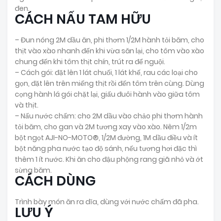
đen.
CÁCH NẤU TAM HỮU
– Đun nóng 2M dầu ăn, phi thơm 1/2M hành tỏi băm, cho
thịt vào xào nhanh đến khi vừa săn lại, cho tôm vào xào
chung đến khi tôm thịt chín, trút ra để nguội.
– Cách gói: đặt lên 1 lát chuối, 1 lát khế, rau các loại cho
gọn, đặt lên trên miếng thịt rồi đến tôm trên cùng. Dùng
cọng hành lá gói chặt lại, giấu đuôi hành vào giữa tôm
và thịt.
– Nấu nước chấm: cho 2M dầu vào chảo phi thơm hành
tỏi băm, cho gan và 2M tương xay vào xào. Nêm 1/2m
bột ngọt AJI-NO-MOTO®, 1/2M đường, 1M dầu điều và ít
bột năng pha nước tạo độ sánh, nếu tương hơi đặc thì
thêm 1 ít nước. Khi ăn cho đậu phộng rang giã nhỏ và ớt
sừng băm.
CÁCH DÙNG
Trình bày món ăn ra dĩa, dùng với nước chấm đã pha.
LƯU Ý