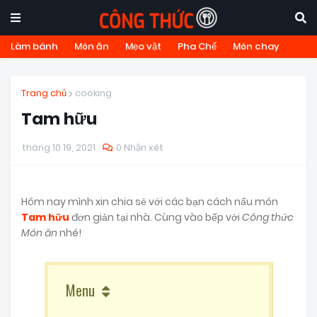
Làm bánh
Món ăn
Mẹo vặt
Pha Chế
Món chay
Trang chủ
cooking
Tam hữu
tháng 10 19, 2021
0 Nhận xét
Hôm nay mình xin chia sẻ với các bạn cách nấu món
Tam hữu
đơn giản tại nhà. Cùng vào bếp với
Công thức
Món ăn
nhé!
Menu