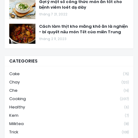
Gợi ý một số công thức món ăn tốt cho
bệnh viêm loét dạ dày
tháng 7 21, 2022
Cách làm thịt kho măng khô ăn là nghiện
- bí quyết nấu món Tết của miền Trung
tháng 2 11, 2023
CATEGORIES
Cake
(75)
Chay
(120)
Che
(14)
Cooking
(2017)
Healthy
(6)
Kem
(7)
Milktea
(18)
Trick
(108)