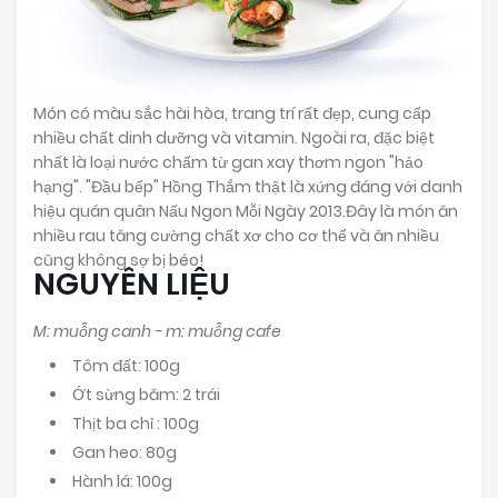
Món có màu sắc hài hòa, trang trí rất đẹp, cung cấp
nhiều chất dinh dưỡng và vitamin. Ngoài ra, đặc biệt
nhất là loại nước chấm từ gan xay thơm ngon "hảo
hạng". "Đầu bếp" Hồng Thắm thật là xứng đáng với danh
hiệu quán quân Nấu Ngon Mỗi Ngày 2013.Đây là món ăn
nhiều rau tăng cường chất xơ cho cơ thể và ăn nhiều
cũng không sợ bị béo!
NGUYÊN LIỆU
M: muỗng canh - m: muỗng cafe
Tôm đất: 100g
Ớt sừng băm: 2 trái
Thịt ba chỉ : 100g
Gan heo: 80g
Hành lá: 100g