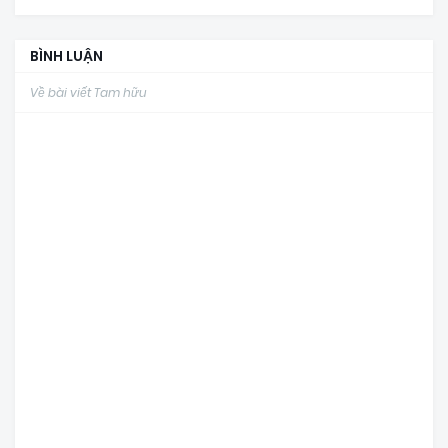
BÌNH LUẬN
Về bài viết Tam hữu