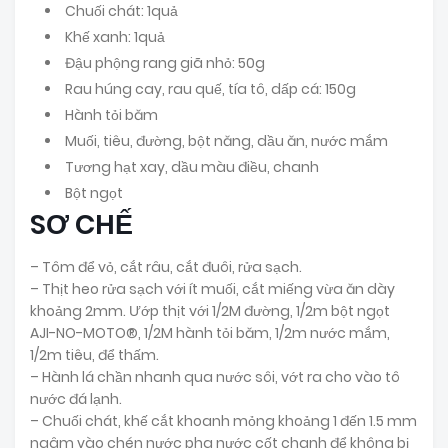
Chuối chát: 1quả
Khế xanh: 1quả
Đậu phộng rang giã nhỏ: 50g
Rau húng cay, rau quế, tía tô, dấp cá: 150g
Hành tỏi băm
Muối, tiêu, đường, bột năng, dầu ăn, nước mắm
Tương hạt xay, dầu màu điều, chanh
Bột ngọt
SƠ CHẾ
– Tôm để vỏ, cắt râu, cắt đuôi, rửa sạch.
– Thịt heo rửa sạch với ít muối, cắt miếng vừa ăn dày
khoảng 2mm. Ướp thịt với 1/2M đường, 1/2m bột ngọt
AJI-NO-MOTO®, 1/2M hành tỏi băm, 1/2m nước mắm,
1/2m tiêu, để thấm.
– Hành lá chần nhanh qua nước sôi, vớt ra cho vào tô
nước đá lạnh.
– Chuối chát, khế cắt khoanh mỏng khoảng 1 đến 1.5 mm
ngâm vào chén nước pha nước cốt chanh để không bị