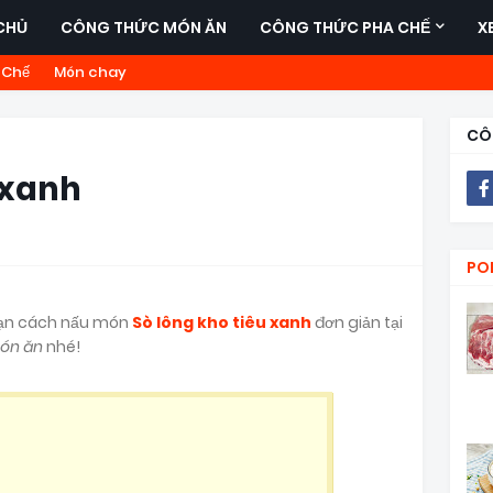
CHỦ
CÔNG THỨC MÓN ĂN
CÔNG THỨC PHA CHẾ
X
 Chế
Món chay
CÔ
 xanh
PO
 bạn cách nấu món
Sò lông kho tiêu xanh
đơn giản tại
ón ăn
nhé!