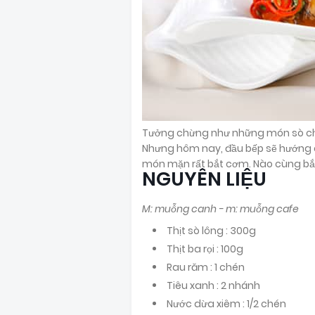
Tưởng chừng như những món sò chỉ
Nhưng hôm nay, đầu bếp sẽ hướng 
món mặn rất bắt cơm. Nào cùng bắ
NGUYÊN LIỆU
M: muỗng canh - m: muỗng cafe
Thịt sò lông : 300g
Thịt ba rọi : 100g
Rau răm : 1 chén
Tiêu xanh : 2 nhánh
Nước dừa xiêm : 1/2 chén