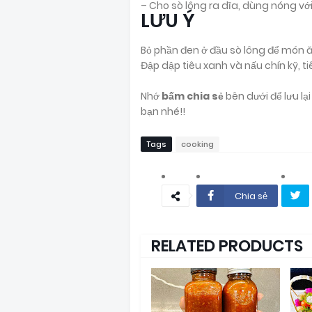
– Cho sò lông ra dĩa, dùng nóng vớ
LƯU Ý
Bỏ phần đen ở đầu sò lông để món ă
Đập dập tiêu xanh và nấu chín kỹ, t
Nhớ
bấm chia sẻ
bên dưới để lưu l
bạn nhé!!
Tags
cooking
Chia sẻ
RELATED PRODUCTS