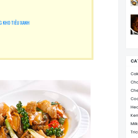
G KHO TIÊU XANH
CA
Ca
Ch
Ch
Coo
Hea
Ke
Mil
Tric