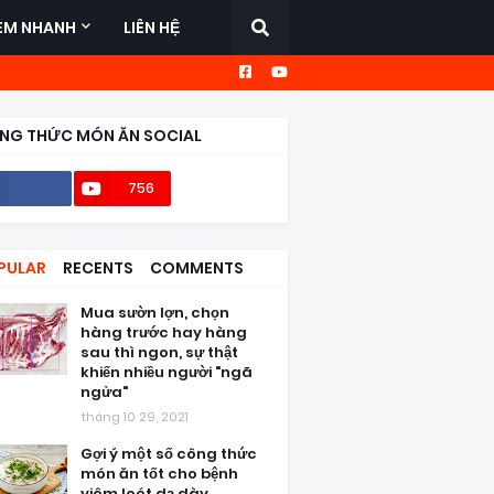
EM NHANH
LIÊN HỆ
NG THỨC MÓN ĂN SOCIAL
756
56,6k
PULAR
RECENTS
COMMENTS
Mua sườn lợn, chọn
hàng trước hay hàng
sau thì ngon, sự thật
khiến nhiều người "ngã
ngửa"
tháng 10 29, 2021
Gợi ý một số công thức
món ăn tốt cho bệnh
viêm loét dạ dày