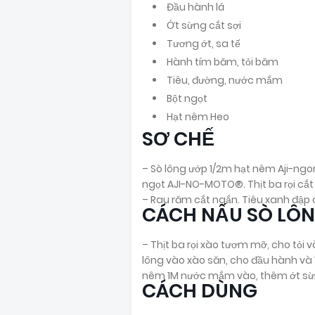
Đầu hành lá
Ớt sừng cắt sợi
Tương ớt, sa tế
Hành tím băm, tỏi băm
Tiêu, đường, nước mắm
Bột ngọt
Hạt nêm Heo
SƠ CHẾ
– Sò lông ướp 1/2m hạt nêm Aji-ngo
ngọt AJI-NO-MOTO®. Thịt ba rọi cắt
– Rau răm cắt ngắn. Tiêu xanh đập 
CÁCH NẤU SÒ LÔN
– Thịt ba rọi xào tươm mỡ, cho tỏi 
lông vào xào săn, cho đầu hành và
nêm 1M nước mắm vào, thêm ớt sừng,
CÁCH DÙNG