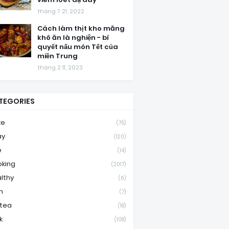
tháng 7 21, 2022
Cách làm thịt kho măng
khô ăn là nghiện - bí
quyết nấu món Tết của
miền Trung
tháng 2 11, 2023
TEGORIES
ke
(75)
ay
(120)
e
(14)
king
(2017)
lthy
(6)
m
(7)
ktea
(18)
k
(108)