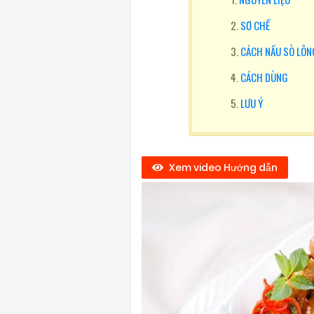
SƠ CHẾ
CÁCH NẤU SÒ LÔN
CÁCH DÙNG
LƯU Ý
Xem video Hướng dẫn