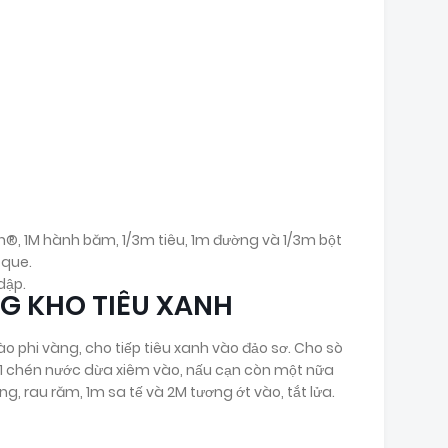
n®, 1M hành băm, 1/3m tiêu, 1m đường và 1/3m bột
 que.
dập.
G KHO TIÊU XANH
vào phi vàng, cho tiếp tiêu xanh vào đảo sơ. Cho sò
 1 chén nước dừa xiêm vào, nấu cạn còn một nữa
 rau răm, 1m sa tế và 2M tương ớt vào, tắt lửa.