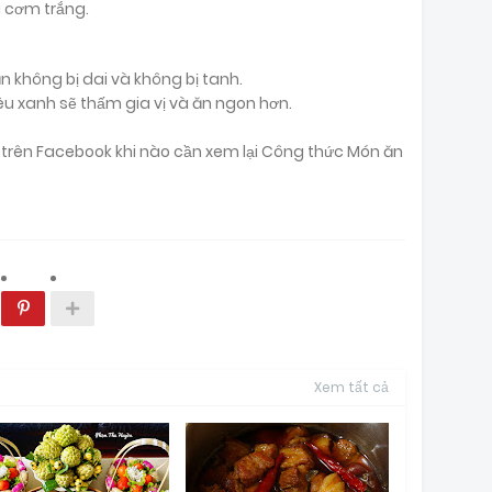
i cơm trắng.
n không bị dai và không bị tanh.
iêu xanh sẽ thấm gia vị và ăn ngon hơn.
ại trên Facebook khi nào cần xem lại Công thức Món ăn
Xem tất cả