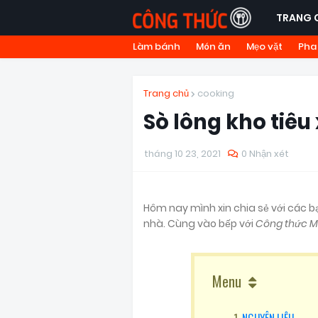
TRANG 
Làm bánh
Món ăn
Mẹo vặt
Pha
Trang chủ
cooking
Sò lông kho tiêu
tháng 10 23, 2021
0 Nhận xét
Hôm nay mình xin chia sẻ với các
nhà. Cùng vào bếp với
Công thức M
Menu
NGUYÊN LIỆU