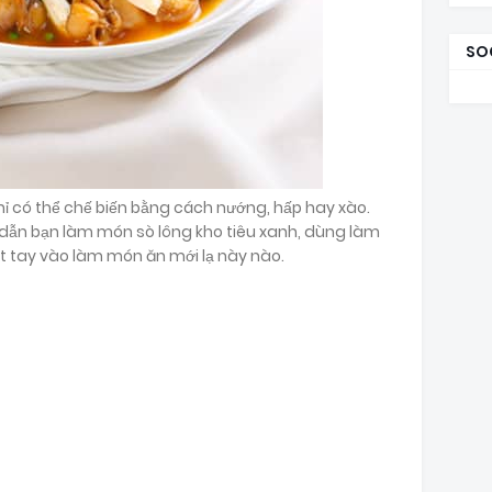
SO
 có thể chế biến bằng cách nướng, hấp hay xào.
dẫn bạn làm món sò lông kho tiêu xanh, dùng làm
t tay vào làm món ăn mới lạ này nào.