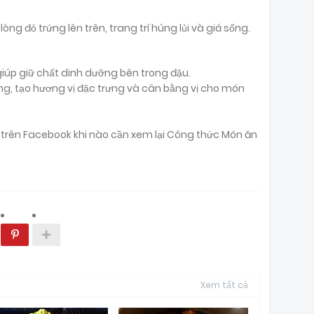
òng đỏ trứng lên trên, trang trí húng lủi và giá sống.
 giúp giữ chất dinh dưỡng bên trong đậu.
g, tạo hương vị đặc trưng và cân bằng vị cho món
ại trên Facebook khi nào cần xem lại Công thức Món ăn
Xem tất cả