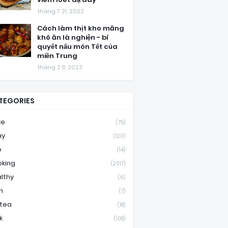
tháng 7 21, 2022
Cách làm thịt kho măng
khô ăn là nghiện - bí
quyết nấu món Tết của
miền Trung
tháng 2 11, 2023
TEGORIES
ke
(75)
ay
(120)
e
(14)
king
(2017)
lthy
(6)
m
(7)
ktea
(18)
k
(108)