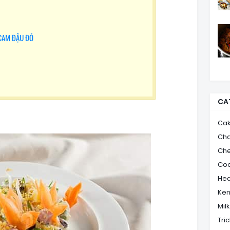
CAM ĐẬU ĐỎ
CA
Ca
Ch
Ch
Coo
Hea
Ke
Mil
Tric