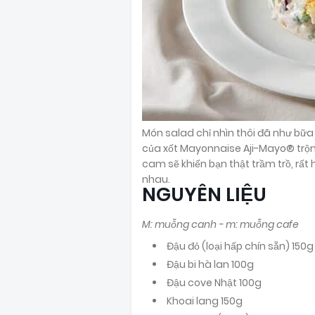
Món salad chỉ nhìn thôi đã như bữa
của xốt Mayonnaise Aji-Mayo® trộn 
cam sẽ khiến bạn thật trầm trồ, rất
nhau.
NGUYÊN LIỆU
M: muỗng canh - m: muỗng cafe
Đậu đỏ (loại hấp chín sẵn) 150g
Đậu bi hà lan 100g
Đậu cove Nhật 100g
Khoai lang 150g