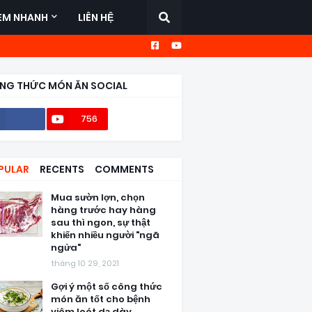
EM NHANH
LIÊN HỆ
NG THỨC MÓN ĂN SOCIAL
756
56,6k
PULAR
RECENTS
COMMENTS
Mua sườn lợn, chọn
hàng trước hay hàng
sau thì ngon, sự thật
khiến nhiều người "ngã
ngửa"
tháng 10 29, 2021
Gợi ý một số công thức
món ăn tốt cho bệnh
viêm loét dạ dày