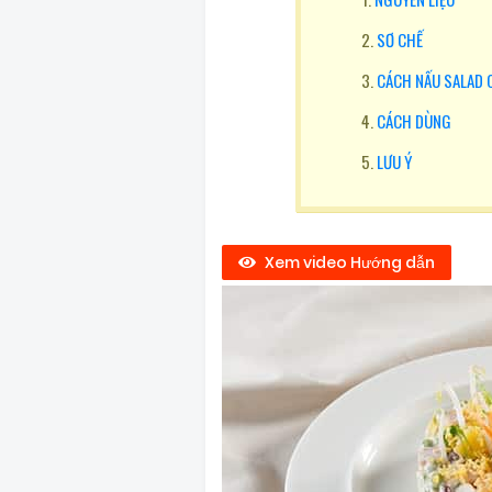
SƠ CHẾ
CÁCH NẤU SALAD 
CÁCH DÙNG
LƯU Ý
Xem video Hướng dẫn