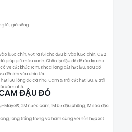
g lủi, giá sống
ào luộc chín, vớt ra rồi cho đậu bi vào luộc chín. Cả 2
á giúp giữ màu xanh. Chần lại đậu đỏ để rửa lại cho
ô ve cắt khúc 1cm. Khoai lang cắt hạt lựu, sau đó
u đến khi vừa chín tới.
hạt lựu, lòng đỏ cà nhỏ. Cam ½ trái cắt hạt lựu, ½ trái
lủi băm nhỏ.
 CAM ĐẬU ĐỎ
Aji-Mayo®, 2M nước cam, 1M bơ đậu phộng, 1M sữa đặc
 lang, lòng trắng trứng và ham cùng với hỗn hợp xốt