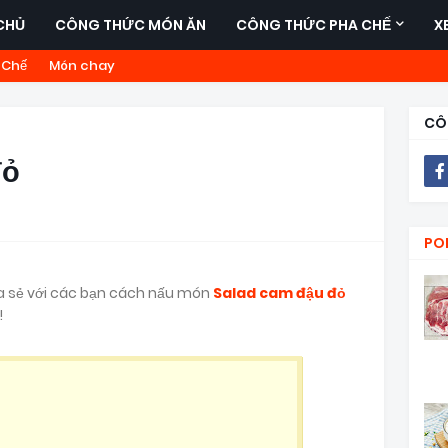
CHỦ
CÔNG THỨC MÓN ĂN
CÔNG THỨC PHA CHẾ
X
 Chế
Món chay
CÔ
đỏ
PO
a sẻ với các bạn cách nấu món
Salad cam đậu đỏ
!