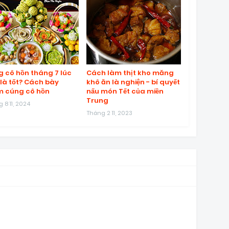
 cô hồn tháng 7 lúc
Cách làm thịt kho măng
là tốt? Cách bày
khô ăn là nghiện - bí quyết
 cúng cô hồn
nấu món Tết của miền
Trung
 8 11, 2024
Tháng 2 11, 2023