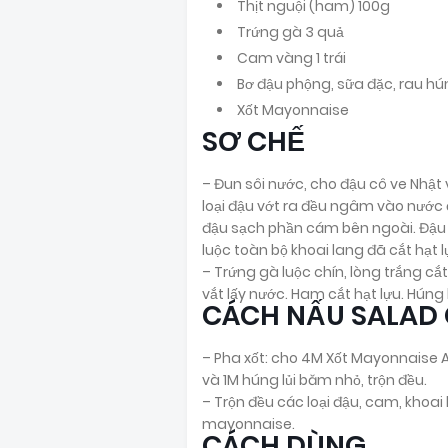
Thịt nguội (ham) 100g
Trứng gà 3 quả
Cam vàng 1 trái
Bơ đậu phộng, sữa đặc, rau hún
Xốt Mayonnaise
SƠ CHẾ
– Đun sôi nước, cho đậu cô ve Nhật v
loại đậu vớt ra đều ngâm vào nước đ
đậu sạch phần cám bên ngoài. Đậu c
luộc toàn bộ khoai lang đã cắt hạt lự
– Trứng gà luộc chín, lòng trắng cắt 
vắt lấy nước. Ham cắt hạt lựu. Húng 
CÁCH NẤU SALAD
– Pha xốt: cho 4M Xốt Mayonnaise 
và 1M húng lủi băm nhỏ, trộn đều.
– Trộn đều các loại đậu, cam, khoai
mayonnaise.
CÁCH DÙNG