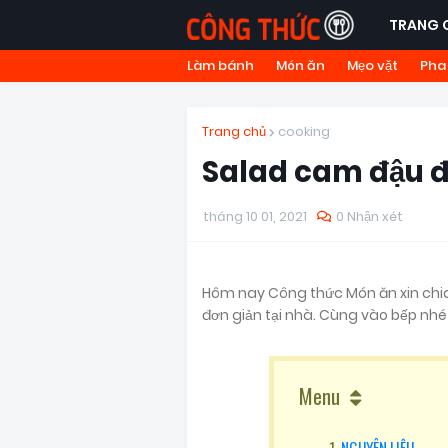
TRANG 
Làm bánh
Món ăn
Mẹo vặt
Pha
Trang chủ
cooking
Salad cam đậu 
tháng 10 01, 2021
0 Nhận xét
Hôm nay Công thức Món ăn xin chi
đơn giản tại nhà. Cùng vào bếp nhé
Menu
NGUYÊN LIỆU