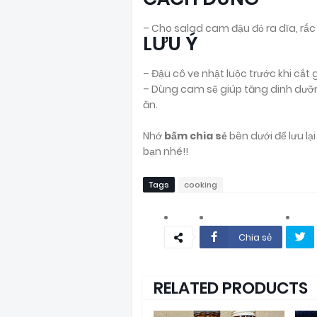
– Cho salad cam đậu đỏ ra dĩa, rắc l
LƯU Ý
– Đậu cô ve nhật luộc trước khi cắt
– Dùng cam sẽ giúp tăng dinh dưỡn
ăn.
Nhớ
bấm chia sẻ
bên dưới để lưu l
bạn nhé!!
Tags
cooking
Chia sẻ
RELATED PRODUCTS