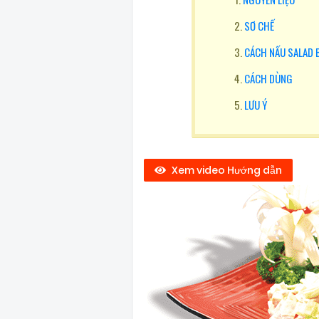
SƠ CHẾ
CÁCH NẤU SALAD 
CÁCH DÙNG
LƯU Ý
Xem video Hướng dẫn