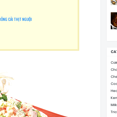
BÔNG CẢI THỊT NGUỘI
CA
Ca
Ch
Ch
Coo
Hea
Ke
Mil
Tric