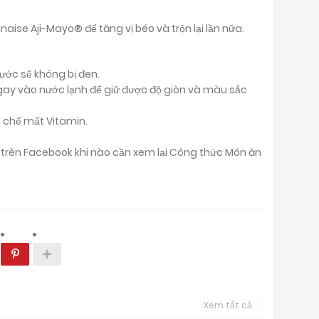
ise Aji-Mayo® để tăng vị béo và trộn lại lần nữa.
ước sẽ không bị đen.
 ngay vào nước lạnh để giữ được độ giòn và màu sắc
n chế mất Vitamin.
ại trên Facebook khi nào cần xem lại Công thức Món ăn
Xem tất cả