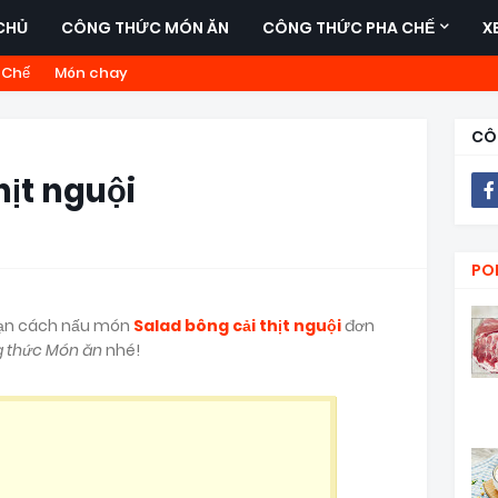
CHỦ
CÔNG THỨC MÓN ĂN
CÔNG THỨC PHA CHẾ
X
 Chế
Món chay
CÔ
hịt nguội
PO
 bạn cách nấu món
Salad bông cải thịt nguội
đơn
 thức Món ăn
nhé!