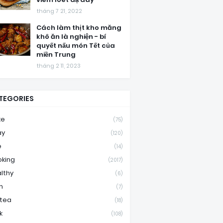
tháng 7 21, 2022
Cách làm thịt kho măng
khô ăn là nghiện - bí
quyết nấu món Tết của
miền Trung
tháng 2 11, 2023
TEGORIES
ke
(75)
ay
(120)
e
(14)
king
(2017)
lthy
(6)
m
(7)
ktea
(18)
k
(108)