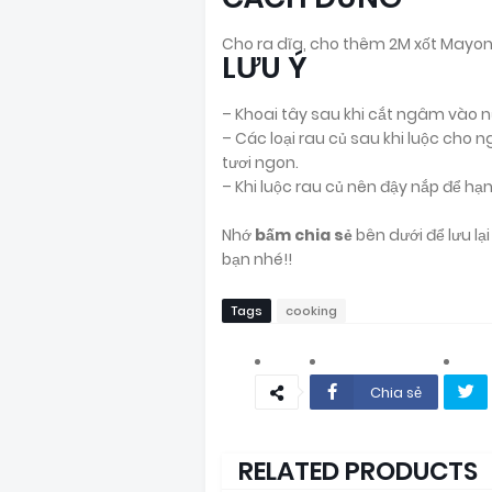
Cho ra dĩa, cho thêm 2M xốt Mayonna
LƯU Ý
– Khoai tây sau khi cắt ngâm vào n
– Các loại rau củ sau khi luộc cho
tươi ngon.
– Khi luộc rau củ nên đậy nắp để hạ
Nhớ
bấm chia sẻ
bên dưới để lưu l
bạn nhé!!
Tags
cooking
Chia sẻ
RELATED PRODUCTS