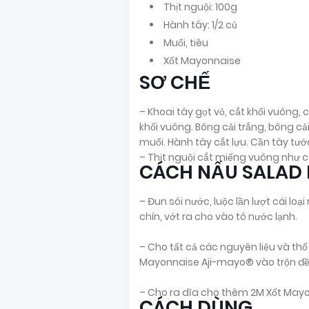
Thịt nguội: 100g
Hành tây: 1/2 củ
Muối, tiêu
Xốt Mayonnaise
SƠ CHẾ
– Khoai tây gọt vỏ, cắt khối vuông, 
khối vuông. Bông cải trắng, bông c
muối. Hành tây cắt lựu. Cần tây tước
– Thịt nguội cắt miếng vuông như cá
CÁCH NẤU SALAD 
– Đun sôi nước, luộc lần lượt cái loại 
chín, vớt ra cho vào tô nước lạnh.
– Cho tất cả các nguyên liệu và thố 
Mayonnaise Aji-mayo® vào trộn đề
– Cho ra dĩa cho thêm 2M Xốt Mayon
CÁCH DÙNG