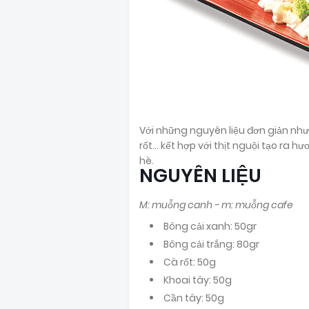
Với những nguyên liệu đơn giản như
rốt… kết hợp với thịt nguội tạo ra h
hè.
NGUYÊN LIỆU
M: muỗng canh - m: muỗng cafe
Bông cải xanh: 50gr
Bông cải trắng: 80gr
Cà rốt: 50g
Khoai tây: 50g
Cần tây: 50g