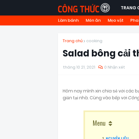
TRANG 
Làm bánh
Món ăn
Mẹo vặt
Pha
Trang chủ
cooking
Salad bông cải t
tháng 10 21, 2021
0 Nhận xét
Hôm nay mình xin chia sẻ với các
giản tại nhà. Cùng vào bếp với
Công
Menu
NGUYÊN LIỆU