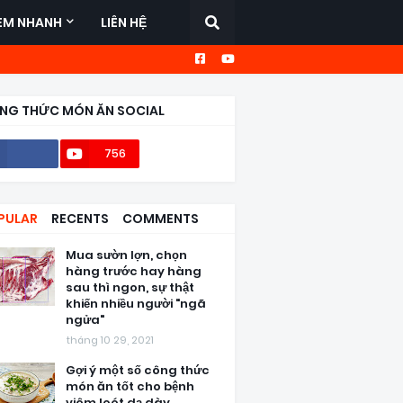
EM NHANH
LIÊN HỆ
NG THỨC MÓN ĂN SOCIAL
756
56,6k
PULAR
RECENTS
COMMENTS
Mua sườn lợn, chọn
hàng trước hay hàng
sau thì ngon, sự thật
khiến nhiều người "ngã
ngửa"
tháng 10 29, 2021
Gợi ý một số công thức
món ăn tốt cho bệnh
viêm loét dạ dày