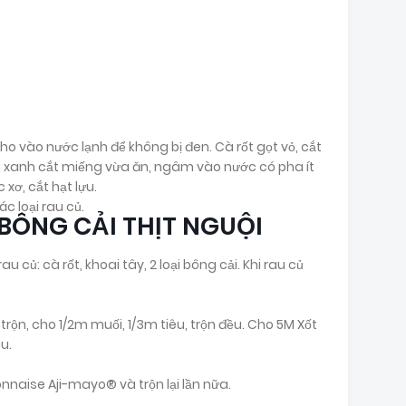
cho vào nước lạnh để không bị đen. Cà rốt gọt vỏ, cắt
ải xanh cắt miếng vừa ăn, ngâm vào nước có pha ít
 xơ, cắt hạt lựu.
c loại rau củ.
BÔNG CẢI THỊT NGUỘI
rau củ: cà rốt, khoai tây, 2 loại bông cải. Khi rau củ
trộn, cho 1/2m muối, 1/3m tiêu, trộn đều. Cho 5M Xốt
u.
naise Aji-mayo® và trộn lại lần nữa.