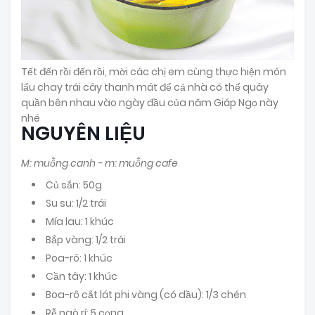
Tết đến rồi đến rồi, mời các chị em cùng thực hiện món
lẩu chay trái cây thanh mát để cả nhà có thể quây
quần bên nhau vào ngày đầu của năm Giáp Ngọ này
nhé
NGUYÊN LIỆU
M: muỗng canh - m: muỗng cafe
Củ sắn: 50g
Su su: 1/2 trái
Mía lau: 1 khúc
Bắp vàng: 1/2 trái
Poa-rô: 1 khúc
Cần tây: 1 khúc
Boa-rô cắt lát phi vàng (có dầu): 1/3 chén
Rễ ngò rí: 5 cọng