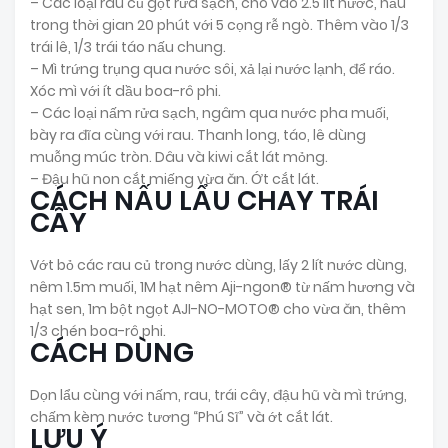
– Các loại rau củ gọt rửa sạch, cho vào 2.5 lít nước, nấu
trong thời gian 20 phút với 5 cọng rễ ngò. Thêm vào 1/3
trái lê, 1/3 trái táo nấu chung.
– Mì trứng trụng qua nước sôi, xả lại nước lạnh, để ráo.
Xóc mì với ít dầu boa-rô phi.
– Các loại nấm rửa sạch, ngâm qua nước pha muối,
bày ra đĩa cùng với rau. Thanh long, táo, lê dùng
muỗng múc tròn. Dâu và kiwi cắt lát mỏng.
– Đậu hũ non cắt miếng vừa ăn. Ớt cắt lát.
CÁCH NẤU LẨU CHAY TRÁI
CÂY
Vớt bỏ các rau củ trong nước dùng, lấy 2 lít nước dùng,
nêm 1.5m muối, 1M hạt nêm Aji-ngon® từ nấm hương và
hạt sen, 1m bột ngọt AJI-NO-MOTO® cho vừa ăn, thêm
1/3 chén boa-rô phi.
CÁCH DÙNG
Dọn lẩu cùng với nấm, rau, trái cây, đậu hũ và mì trứng,
chấm kèm nước tương “Phú Sĩ” và ớt cắt lát.
LƯU Ý