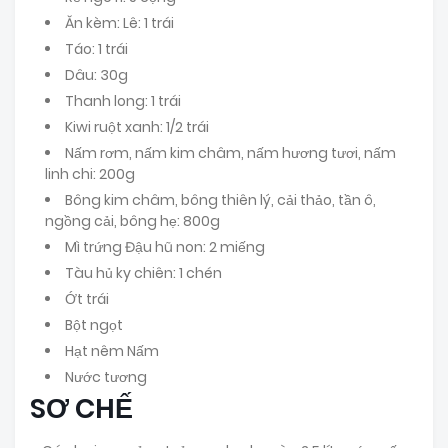
Ăn kèm: Lê: 1 trái
Táo: 1 trái
Dâu: 30g
Thanh long: 1 trái
Kiwi ruột xanh: 1/2 trái
Nấm rơm, nấm kim châm, nấm hương tươi, nấm
linh chi: 200g
Bông kim châm, bông thiên lý, cải thảo, tần ô,
ngồng cải, bông hẹ: 800g
Mì trứng Đậu hũ non: 2 miếng
Tàu hủ ky chiên: 1 chén
Ớt trái
Bột ngọt
Hạt nêm Nấm
Nước tương
SƠ CHẾ