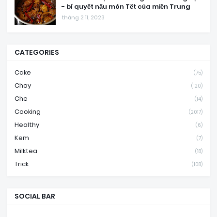
- bí quyết nấu món Tết của miền Trung
tháng 2 11, 2023
CATEGORIES
Cake
(75)
Chay
(120)
Che
(14)
Cooking
(2017)
Healthy
(6)
Kem
(7)
Milktea
(18)
Trick
(108)
SOCIAL BAR