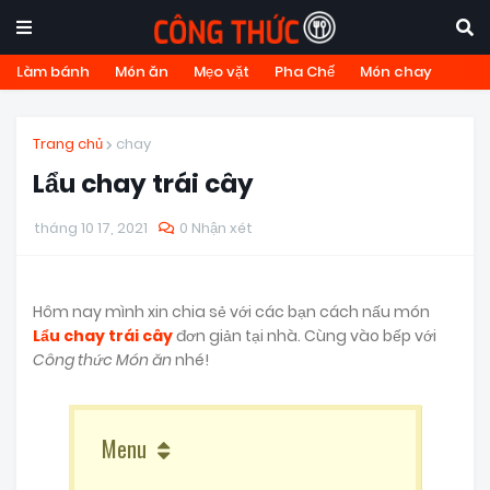
Làm bánh
Món ăn
Mẹo vặt
Pha Chế
Món chay
Trang chủ
chay
Lẩu chay trái cây
tháng 10 17, 2021
0 Nhận xét
Hôm nay mình xin chia sẻ với các bạn cách nấu món
Lẩu chay trái cây
đơn giản tại nhà. Cùng vào bếp với
Công thức Món ăn
nhé!
Menu