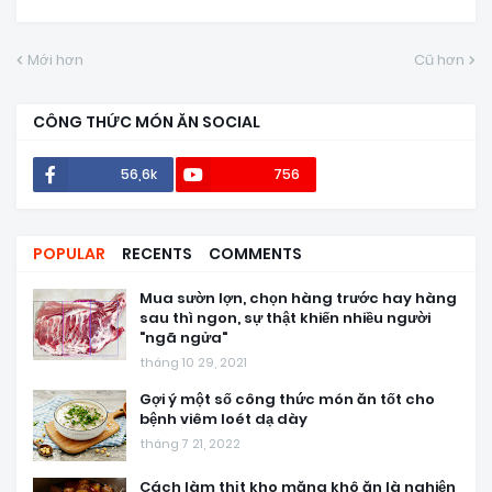
Mới hơn
Cũ hơn
CÔNG THỨC MÓN ĂN SOCIAL
56,6k
756
POPULAR
RECENTS
COMMENTS
Mua sườn lợn, chọn hàng trước hay hàng
sau thì ngon, sự thật khiến nhiều người
"ngã ngửa"
tháng 10 29, 2021
Gợi ý một số công thức món ăn tốt cho
bệnh viêm loét dạ dày
tháng 7 21, 2022
Cách làm thịt kho măng khô ăn là nghiện