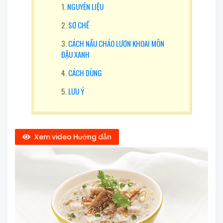
NGUYÊN LIỆU
SƠ CHẾ
CÁCH NẤU CHÁO LƯƠN KHOAI MÔN
ĐẬU XANH
CÁCH DÙNG
LƯU Ý
Xem video Hướng dẫn