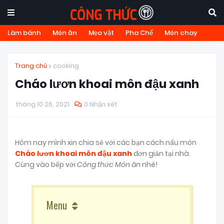
Làm bánh
Món ăn
Mẹo vặt
Pha Chế
Món chay
Trang chủ
cooking
Cháo lươn khoai môn đậu xanh
tháng 10 26, 2021
0 Nhận xét
Hôm nay mình xin chia sẻ với các bạn cách nấu món
Cháo lươn khoai môn đậu xanh
đơn giản tại nhà.
Cùng vào bếp với
Công thức Món ăn
nhé!
Menu