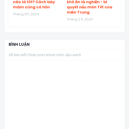
nào là tốt? Cách bày
khô ăn là nghiện - bí
mâm cúng cô hồn
quyết nấu món Tết của
miền Trung
Tháng 8 11, 2024
Tháng 2 11, 2023
BÌNH LUẬN
Về bài viết Cháo lươn khoai môn đậu xanh