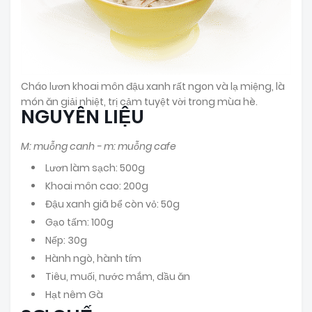
Cháo lươn khoai môn đậu xanh rất ngon và lạ miệng, là
món ăn giải nhiệt, trị cảm tuyệt vời trong mùa hè.
NGUYÊN LIỆU
M: muỗng canh - m: muỗng cafe
Lươn làm sạch: 500g
Khoai môn cao: 200g
Đậu xanh giã bể còn vỏ: 50g
Gạo tấm: 100g
Nếp: 30g
Hành ngò, hành tím
Tiêu, muối, nước mắm, dầu ăn
Hạt nêm Gà