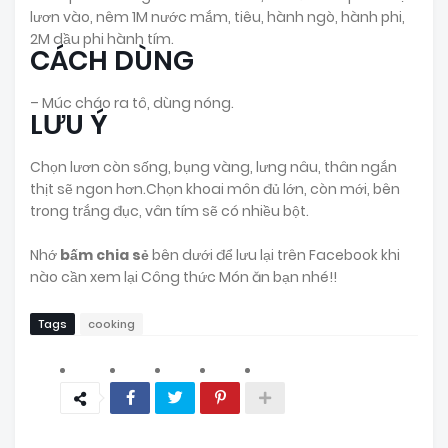
lươn vào, nêm 1M nước mắm, tiêu, hành ngò, hành phi,
2M dầu phi hành tím.
CÁCH DÙNG
– Múc cháo ra tô, dùng nóng.
LƯU Ý
Chọn lươn còn sống, bụng vàng, lưng nâu, thân ngắn
thịt sẽ ngon hơn.Chọn khoai môn đủ lớn, còn mới, bên
trong trắng đục, vân tím sẽ có nhiều bột.
Nhớ
bấm chia sẻ
bên dưới để lưu lại trên Facebook khi
nào cần xem lại Công thức Món ăn bạn nhé!!
Tags
cooking