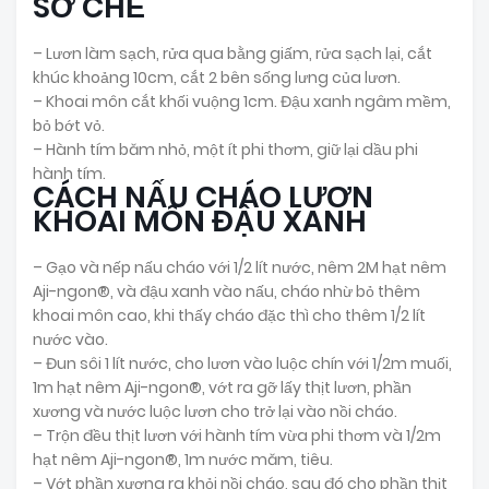
SƠ CHẾ
– Lươn làm sạch, rửa qua bằng giấm, rửa sạch lại, cắt
khúc khoảng 10cm, cắt 2 bên sống lưng của lươn.
– Khoai môn cắt khối vuộng 1cm. Đậu xanh ngâm mềm,
bỏ bớt vỏ.
– Hành tím băm nhỏ, một ít phi thơm, giữ lại dầu phi
hành tím.
CÁCH NẤU CHÁO LƯƠN
KHOAI MÔN ĐẬU XANH
– Gạo và nếp nấu cháo với 1/2 lít nước, nêm 2M hạt nêm
Aji-ngon®, và đậu xanh vào nấu, cháo nhừ bỏ thêm
khoai môn cao, khi thấy cháo đặc thì cho thêm 1/2 lít
nước vào.
– Đun sôi 1 lít nước, cho lươn vào luộc chín với 1/2m muối,
1m hạt nêm Aji-ngon®, vớt ra gỡ lấy thịt lươn, phần
xương và nước luộc lươn cho trở lại vào nồi cháo.
– Trộn đều thịt lươn với hành tím vừa phi thơm và 1/2m
hạt nêm Aji-ngon®, 1m nước măm, tiêu.
– Vớt phần xương ra khỏi nồi cháo, sau đó cho phần thịt