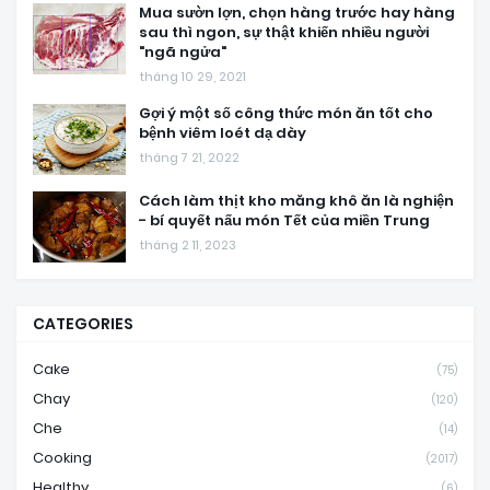
Mua sườn lợn, chọn hàng trước hay hàng
sau thì ngon, sự thật khiến nhiều người
"ngã ngửa"
tháng 10 29, 2021
Gợi ý một số công thức món ăn tốt cho
bệnh viêm loét dạ dày
tháng 7 21, 2022
Cách làm thịt kho măng khô ăn là nghiện
- bí quyết nấu món Tết của miền Trung
tháng 2 11, 2023
CATEGORIES
Cake
(75)
Chay
(120)
Che
(14)
Cooking
(2017)
Healthy
(6)