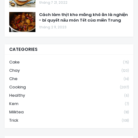
tháng 7 21, 2022
Cách làm thịt kho măng khô ăn là nghiện
- bí quyết nấu món Tết của miền Trung
tháng 2 11, 2023
CATEGORIES
Cake
(75)
Chay
(120)
Che
(14)
Cooking
(2017)
Healthy
(6)
Kem
(7)
Milktea
(18)
Trick
(108)