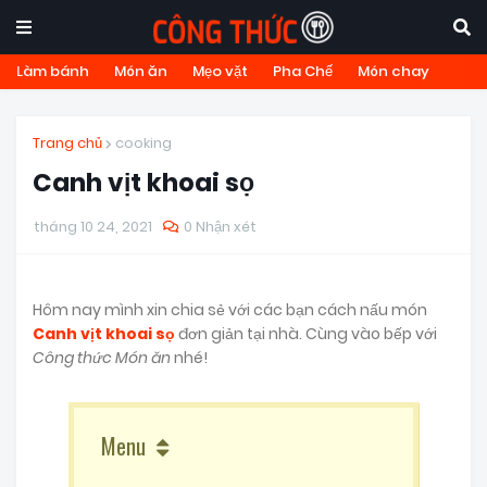
Làm bánh
Món ăn
Mẹo vặt
Pha Chế
Món chay
Trang chủ
cooking
Canh vịt khoai sọ
tháng 10 24, 2021
0 Nhận xét
Hôm nay mình xin chia sẻ với các bạn cách nấu món
Canh vịt khoai sọ
đơn giản tại nhà. Cùng vào bếp với
Công thức Món ăn
nhé!
Menu