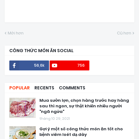
Mới hơn
Cũ hơn
CÔNG THỨC MÓN ĂN SOCIAL
56,6k
756
POPULAR
RECENTS
COMMENTS
Mua sườn lợn, chọn hàng trước hay hàng
sau thì ngon, sự thật khiến nhiều người
"ngã ngửa"
tháng 10 29, 2021
Gợi ý một số công thức món ăn tốt cho
bệnh viêm loét dạ dày