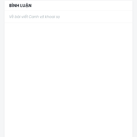
BÌNH LUẬN
Về bài viết Canh vịt khoai sọ