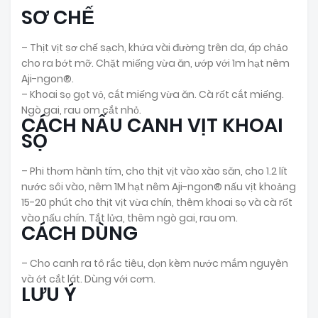
SƠ CHẾ
– Thịt vịt sơ chế sạch, khứa vài đường trên da, áp chảo
cho ra bớt mỡ. Chặt miếng vừa ăn, ướp với 1m hạt nêm
Aji-ngon®.
– Khoai sọ gọt vỏ, cắt miếng vừa ăn. Cà rốt cắt miếng.
Ngò gai, rau om cắt nhỏ.
CÁCH NẤU CANH VỊT KHOAI
SỌ
– Phi thơm hành tím, cho thịt vịt vào xào săn, cho 1.2 lít
nước sôi vào, nêm 1M hạt nêm Aji-ngon® nấu vịt khoảng
15-20 phút cho thịt vịt vừa chín, thêm khoai sọ và cà rốt
vào nấu chín. Tắt lửa, thêm ngò gai, rau om.
CÁCH DÙNG
– Cho canh ra tô rắc tiêu, dọn kèm nước mắm nguyên
và ớt cắt lát. Dùng với cơm.
LƯU Ý