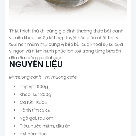
Thật thích thú khi cùng gia đình thưởng thức bát canh
vịt nấu khoai sọ. Sự kết hợp tuyệt hảo giữa chất thịt vịt
tươi non mềm mại cùng vị béo bùi của khoai sọ sẽ đưa
vị ngon và niềm hạnh phúc lan toả trong từng bữa ăn
đầm ấm của gia đình bạn.
NGUYÊN LIỆU
M: muỗng canh - m: muỗng cafe
Thịt vịt : 600g
Khoai sọ : 300g
Cà rốt : 1/2 củ
Hành tím : 5 củ
Ngò gai, rau om
Tiêu, nước mắm, dầu ăn
Hạt nêm Heo