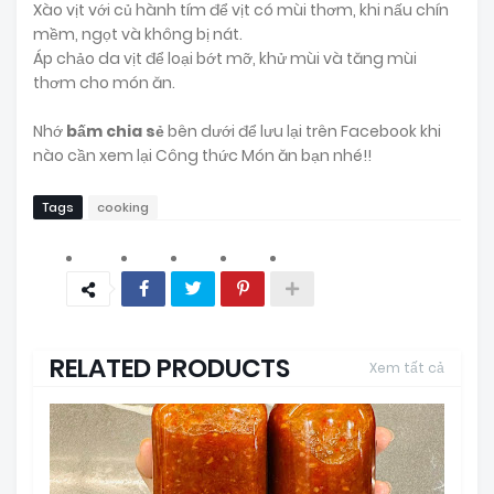
Xào vịt với củ hành tím để vịt có mùi thơm, khi nấu chín
mềm, ngọt và không bị nát.
Áp chảo da vịt để loại bớt mỡ, khử mùi và tăng mùi
thơm cho món ăn.
Nhớ
bấm chia sẻ
bên dưới để lưu lại trên Facebook khi
nào cần xem lại Công thức Món ăn bạn nhé!!
Tags
cooking
RELATED PRODUCTS
Xem tất cả