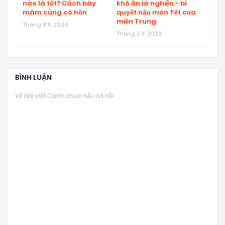
nào là tốt? Cách bày
khô ăn là nghiện - bí
mâm cúng cô hồn
quyết nấu món Tết của
miền Trung
Tháng 8 11, 2024
Tháng 2 11, 2023
BÌNH LUẬN
Về bài viết Canh chua nấu cá hồi