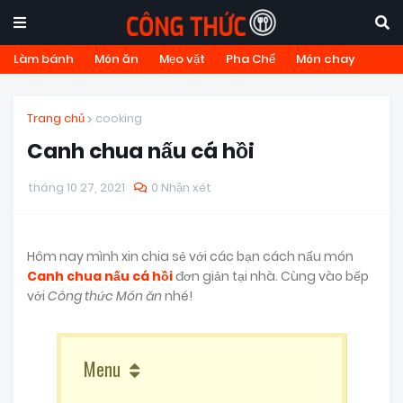
Làm bánh
Món ăn
Mẹo vặt
Pha Chế
Món chay
Trang chủ
cooking
Canh chua nấu cá hồi
tháng 10 27, 2021
0 Nhận xét
Hôm nay mình xin chia sẻ với các bạn cách nấu món
Canh chua nấu cá hồi
đơn giản tại nhà. Cùng vào bếp
với
Công thức Món ăn
nhé!
Menu