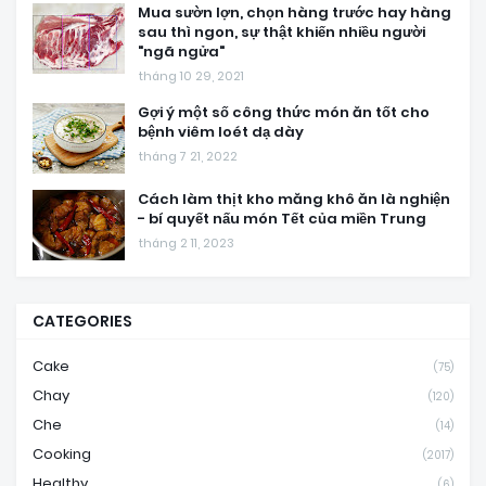
Mua sườn lợn, chọn hàng trước hay hàng
sau thì ngon, sự thật khiến nhiều người
"ngã ngửa"
tháng 10 29, 2021
Gợi ý một số công thức món ăn tốt cho
bệnh viêm loét dạ dày
tháng 7 21, 2022
Cách làm thịt kho măng khô ăn là nghiện
- bí quyết nấu món Tết của miền Trung
tháng 2 11, 2023
CATEGORIES
Cake
(75)
Chay
(120)
Che
(14)
Cooking
(2017)
Healthy
(6)