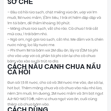
SƠ CHẾ
– Đầu cá hồi rửa sạch, chặt miếng vừa ăn, ướp với 1m
muối, 1M nước mắm, 1/3m tiêu, 1 trái ớt hiểm đập dập và
1m tỏi băm, để thấm khoảng 30 phút.
– Măng chua rửa sạch, vắt cho ráo. Cà chua 1 trái cắt
múi cau, 1 trái băm nhỏ.
– Ngò om, ngò gai rửa sạch, cắt nhỏ. Me dằm với ½ chén
nước nóng, lọc lấy nước me.
– Phi thơm 1M tỏi băm với 2M dầu ăn, lấy ra 1/2M tỏi phi
cho vào ướp với cá, phần tỏi phi còn lại cho cà chua
băm vào xào sơ rồi trút ra dĩa.
CÁCH NẤU CANH CHUA NẤU
CÁ HỒI
Đun sôi 1,5 lít nước, cho cá và 3M nước me vào, đợi sôi lại,
hớt bọt. Thêm măng chua và cà chua vào nấu nhỏ lửa,
nêm 2m muối, 1m đường, 2M nước mắm và 3m bột ngọt
AJI-NO-MOTO®, nếm vị chua ngọt vừa ăn, cuối cùng
thêm cà chua băm vào.
CÁCH DÙNG