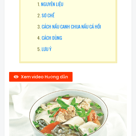
NGUYÊN LIỆU
SƠ CHẾ
CÁCH NẤU CANH CHUA NẤU CÁ HỒI
CÁCH DÙNG
LƯU Ý
Xem video Hướng dẫn