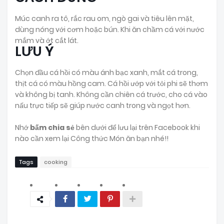
Múc canh ra tô, rắc rau om, ngò gai và tiêu lên mặt,
dùng nóng với cơm hoặc bún. Khi ăn chầm cá với nước
mắm và ớt cắt lát.
LƯU Ý
Chọn đầu cá hồi có màu ánh bạc xanh, mắt cá trong,
thịt cá có màu hồng cam. Cá hồi ướp với tỏi phi sẽ thơm
và không bị tanh. Không cần chiên cá trước, cho cá vào
nấu trực tiếp sẽ giúp nước canh trong và ngọt hơn.
Nhớ
bấm chia sẻ
bên dưới để lưu lại trên Facebook khi
nào cần xem lại Công thức Món ăn bạn nhé!!
Tags
cooking