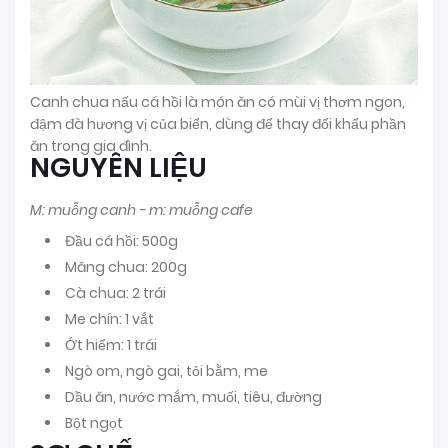
Canh chua nấu cá hồi là món ăn có mùi vị thơm ngon,
đậm đà hương vị của biển, dùng để thay đổi khẩu phần
ăn trong gia đình.
NGUYÊN LIỆU
M: muỗng canh - m: muỗng cafe
Đầu cá hồi: 500g
Măng chua: 200g
Cà chua: 2 trái
Me chín: 1 vắt
Ớt hiểm: 1 trái
Ngò om, ngò gai, tỏi bằm, me
Dầu ăn, nước mắm, muối, tiêu, đường
Bột ngọt