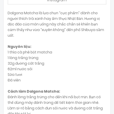
Instagram
Dalgona Matcha là lựa chọn “cực phẩm” dành cho
người thích trà xanh hay ẩm thực Nhật Bản. Hương vị
độc đáo của món uống này chắc chắn sẽ khiến bạn
cảm thấy như vừa “xuyên không” đến phố Shibuya sầm
uất.
Nguyên liệu:
1 thìa cà phê bột matcha
1 lòng trắng trứng
32g đường cát trắng
62ml nước sôi
Sữa tươi
Đá viên
Cách làm Dalgona Matcha:
Đánh lòng trắng trứng cho đến khi nổi bọt mịn. Bạn có
thể dùng máy đánh trứng để tiết kiệm thời gian nhé.
Làm si-rô bằng cách đun sôi nước và đường cát trắng
đến khi sệt lại.