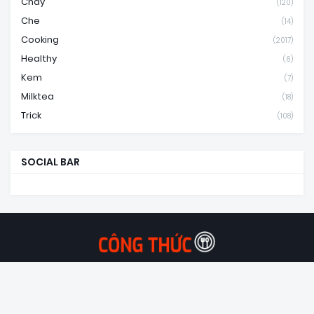
Chay
(120)
Che
(14)
Cooking
(2017)
Healthy
(6)
Kem
(7)
Milktea
(18)
Trick
(108)
SOCIAL BAR
Công thức Món ăn - Món ngon mỗi ngày!