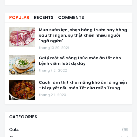
POPULAR
RECENTS
COMMENTS
Mua sườn lợn, chọn hàng trước hay hàng
sau thì ngon, sự thật khiến nhiều người
"ngã ngửa"
tháng 10 29, 2021
Gợi ý một số công thức món ăn tốt cho
bệnh viêm loét dạ dày
tháng 7 21, 2022
Cách làm thịt kho măng khô ăn là nghiện
- bí quyết nấu món Tết của miền Trung
tháng 2 11, 2023
CATEGORIES
Cake
(75)