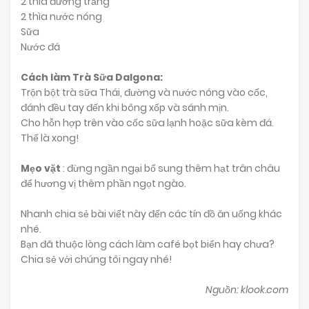
2 thìa đường trắng
2 thìa nước nóng
Sữa
Nước đá
Cách làm Trà Sữa Dalgona:
Trộn bột trà sữa Thái, đường và nước nóng vào cốc,
đánh đều tay đến khi bông xốp và sánh mịn.
Cho hỗn hợp trên vào cốc sữa lạnh hoặc sữa kèm đá.
Thế là xong!
Mẹo vặt
: đừng ngần ngại bổ sung thêm hạt trân châu
để hương vị thêm phần ngọt ngào.
Nhanh chia sẻ bài viết này đến các tín đồ ăn uống khác
nhé.
Bạn đã thuộc lòng cách làm café bọt biển hay chưa?
Chia sẻ với chúng tôi ngay nhé!
Nguồn: klook.com