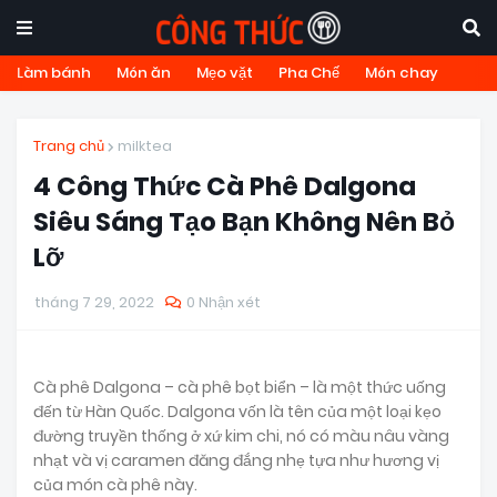
Làm bánh
Món ăn
Mẹo vặt
Pha Chế
Món chay
Trang chủ
milktea
4 Công Thức Cà Phê Dalgona
Siêu Sáng Tạo Bạn Không Nên Bỏ
Lỡ
tháng 7 29, 2022
0 Nhận xét
Cà phê Dalgona – cà phê bọt biển – là một thức uống
đến từ Hàn Quốc. Dalgona vốn là tên của một loại kẹo
đường truyền thống ở xứ kim chi, nó có màu nâu vàng
nhạt và vị caramen đăng đắng nhẹ tựa như hương vị
của món cà phê này.