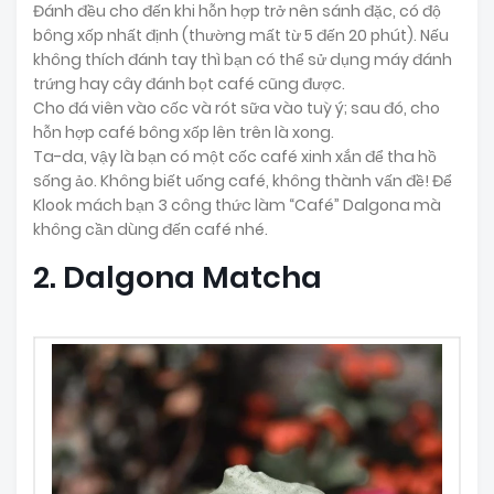
Đánh đều cho đến khi hỗn hợp trở nên sánh đặc, có độ
bông xốp nhất định (thường mất từ 5 đến 20 phút). Nếu
không thích đánh tay thì bạn có thể sử dụng máy đánh
trứng hay cây đánh bọt café cũng được.
Cho đá viên vào cốc và rót sữa vào tuỳ ý; sau đó, cho
hỗn hợp café bông xốp lên trên là xong.
Ta-da, vậy là bạn có một cốc café xinh xắn để tha hồ
sống ảo. Không biết uống café, không thành vấn đề! Để
Klook mách bạn 3 công thức làm “Café” Dalgona mà
không cần dùng đến café nhé.
2. Dalgona Matcha