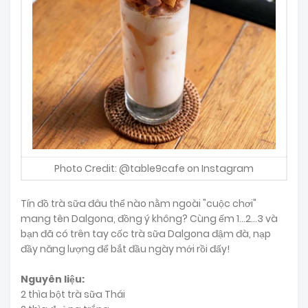
Photo Credit: @table9cafe on Instagram
Tín đồ trà sữa đâu thể nào nằm ngoài "cuộc chơi"
mang tên Dalgona, đồng ý không? Cùng ếm 1...2...3 và
bạn đã có trên tay cốc trà sữa Dalgona đậm đà, nạp
đầy năng lượng để bắt đầu ngày mới rồi đấy!
Nguyên liệu:
2 thìa bột trà sữa Thái