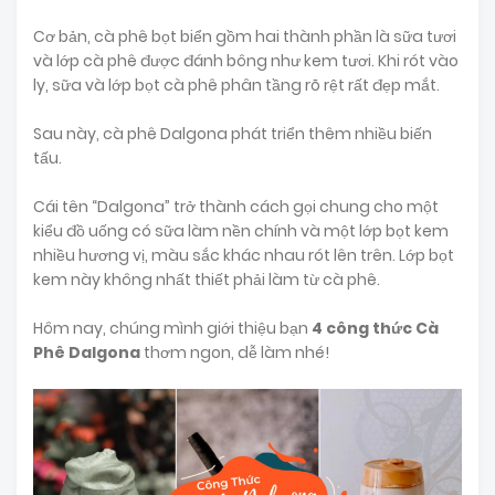
Cơ bản, cà phê bọt biển gồm hai thành phần là sữa tươi
và lớp cà phê được đánh bông như kem tươi. Khi rót vào
ly, sữa và lớp bọt cà phê phân tầng rõ rệt rất đẹp mắt.
Sau này, cà phê Dalgona phát triển thêm nhiều biến
tấu.
Cái tên “Dalgona” trở thành cách gọi chung cho một
kiểu đồ uống có sữa làm nền chính và một lớp bọt kem
nhiều hương vị, màu sắc khác nhau rót lên trên. Lớp bọt
kem này không nhất thiết phải làm từ cà phê.
Hôm nay, chúng mình giới thiệu bạn
4 công thức Cà
Phê Dalgona
thơm ngon, dễ làm nhé!