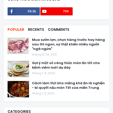
56,6k
756
POPULAR
RECENTS
COMMENTS
Mua sườn lợn, chọn hàng trước hay hàng
sau thì ngon, sự thật khiến nhiều người
"ngã ngửa"
tháng 10 29, 2021
Gợi ý một số công thức món ăn tốt cho
bệnh viêm loét dạ dày
tháng 7 21, 2022
Cách làm thịt kho măng khô ăn là nghiện
- bí quyết nấu món Tết của miền Trung
tháng 2 11, 2023
CATEGORIES