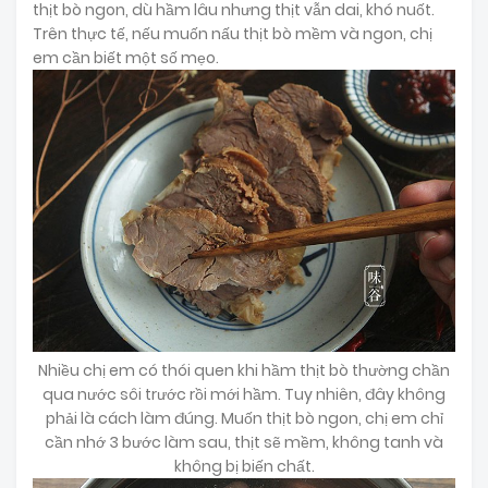
thịt bò ngon, dù hầm lâu nhưng thịt vẫn dai, khó nuốt.
Trên thực tế, nếu muốn nấu thịt bò mềm và ngon, chị
em cần biết một số mẹo.
Nhiều chị em có thói quen khi hầm thịt bò thường chần
qua nước sôi trước rồi mới hầm. Tuy nhiên, đây không
phải là cách làm đúng. Muốn thịt bò ngon, chị em chỉ
cần nhớ 3 bước làm sau, thịt sẽ mềm, không tanh và
không bị biến chất.