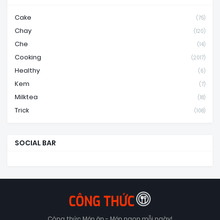
Cake
(75)
Chay
(120)
Che
(14)
Cooking
(2017)
Healthy
(6)
Kem
(7)
Milktea
(18)
Trick
(108)
SOCIAL BAR
Công thức Món ăn - Món ngon mỗi ngày!