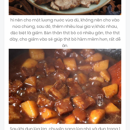
hỉ nên cho một lượng nước vừa đủ, không nên cho vào
nửa chừng, sau đó, thêm nhiều loại gia vị khác nhau,
đặc biệt là giấm. Bản thân thịt bò có nhiều gân, thớ thịt
dày, cho giấm vào sẽ giúp thịt bò hầm mềm hơn, rất dễ
ăn.
Sau khi đun lửa lớn, chuyển sang lửa nhỏ và đun trong 1