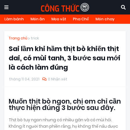
Làm bánh
Món ăn
Mẹo vặt
Pha Chế
Món chay
Trang chủ
trick
Sai lầm khi hầm thịt bò khiến thịt
dai, có mùi tanh, 3 bước sau mới
là cách làm đúng
tháng 11 04, 2021
0 Nhận xét
Muốn thịt bò ngon, chị em chỉ cần
thực hiện đúng 3 bước sau đây.
Thịt bò tuy ngon nhưng có nhiều gân và có mùi hôi.
Không ít người than phiền rằng, họ không thể nấu được