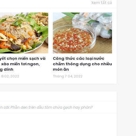
Xem tất cả
yết chọn miến sạch và
Công thức các loại nước
 xào miến tơi ngon,
chấm thông dụng cho nhiều
g dính
món ăn
 8 02, 2022
Tháng 7 04, 2022
ranh cãi: Phần đen trên đầu tôm chứa gạch hay phân?