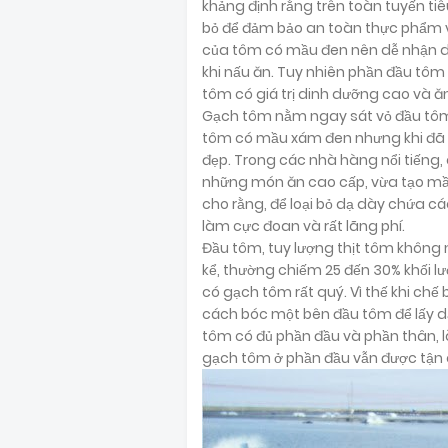
khảng định rằng trên toàn tuyến ti
bỏ để đảm bảo an toàn thực phẩm v
của tôm có mầu đen nên dễ nhận dạ
khi nấu ăn. Tuy nhiên phần đầu tôm
tôm có giá trị dinh dưỡng cao và ăn
Gạch tôm nằm ngay sát vỏ đầu tôm,
tôm có mầu xám đen nhưng khi đã n
đẹp. Trong các nhà hàng nổi tiếng
những món ăn cao cấp, vừa tạo mầu
cho rằng, để loại bỏ dạ dày chứa c
làm cực đoan và rất lãng phí.
Đầu tôm, tuy lượng thịt tôm không
kể, thường chiếm 25 đến 30% khối 
có gạch tôm rất quý. Vì thế khi chế 
cách bóc một bên đầu tôm để lấy d
tôm có đủ phần đầu và phần thân, 
gạch tôm ở phần đầu vẫn được tận