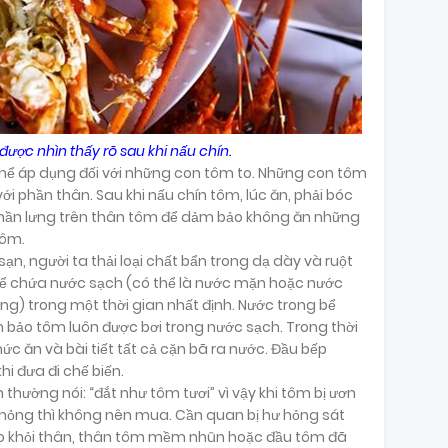
ược nhìn thấy rõ sau khi nấu chín.
 thể áp dụng đối với những con tôm to. Những con tôm
ới phần thân. Sau khi nấu chín tôm, lúc ăn, phải bóc
 phần lưng trên thân tôm để dảm bảo không ăn những
tôm.
n, người ta thải loại chất bẩn trong dạ dày và ruột
bể chứa nước sạch (có thể là nước mặn hoặc nước
ng) trong một thời gian nhất định. Nước trong bể
 bảo tôm luôn được bơi trong nước sạch. Trong thời
hức ăn và bài tiết tất cả cặn bã ra nước. Đầu bếp
khi đưa đi chế biến.
hường nói: “đắt như tôm tươi” vì vậy khi tôm bị ươn
ư hỏng thì không nên mua. Cần quan bị hư hỏng sát
lẻo khỏi thân, thân tôm mềm nhũn hoặc đầu tôm đã