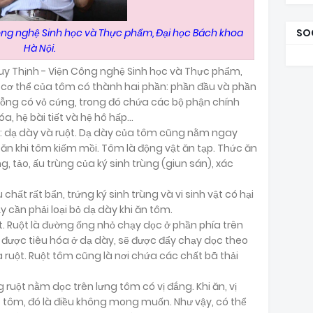
ông nghệ Sinh học và Thực phẩm, Đại học Bách khoa
SO
Hà Nội.
 Duy Thịnh - Viện Công nghệ Sinh học và Thực phẩm,
, cơ thể của tôm có thành hai phần: phần đầu và phần
ỗng có vỏ cứng, trong đó chứa các bộ phận chính
a, hệ bài tiết và hệ hô hấp...
: dạ dày và ruột. Dạ dày của tôm cũng nằm ngay
 ăn khi tôm kiếm mồi. Tôm là động vật ăn tạp. Thức ăn
 tảo, ấu trùng của ký sinh trùng (giun sán), xác
hất rất bẩn, trứng ký sinh trùng và vi sinh vật có hại
ậy cần phải loại bỏ dạ dày khi ăn tôm.
ột. Ruột là đường ống nhỏ chạy dọc ở phần phía trên
i được tiêu hóa ở dạ dày, sẽ được đẩy chạy dọc theo
ủa ruột. Ruột tôm cũng là nơi chứa các chất bã thải
ruột nằm dọc trên lưng tôm có vị đắng. Khi ăn, vị
 tôm, đó là điều không mong muốn. Như vậy, có thể