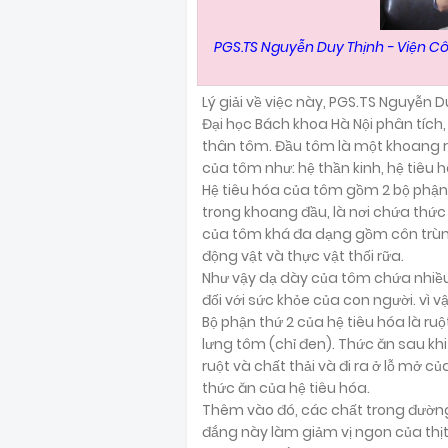
PGS.TS Nguyễn Duy Thịnh - Viện C
Lý giải về việc này, PGS.TS Nguyễn
Đại học Bách khoa Hà Nội phân tích
thân tôm. Đầu tôm là một khoang r
của tôm như: hệ thần kinh, hệ tiêu hó
Hệ tiêu hóa của tôm gồm 2 bộ phận
trong khoang đầu, là nơi chứa thức
của tôm khá đa dạng gồm côn trùng,
động vật và thực vật thối rữa.
Như vậy dạ dày của tôm chứa nhiều c
đối với sức khỏe của con người. vì v
Bộ phận thứ 2 của hệ tiêu hóa là ru
lưng tôm (chỉ đen). Thức ăn sau kh
ruột và chất thải và đi ra ở lỗ mở c
thức ăn của hệ tiêu hóa.
Thêm vào đó, các chất trong đường 
đắng này làm giảm vị ngon của thịt