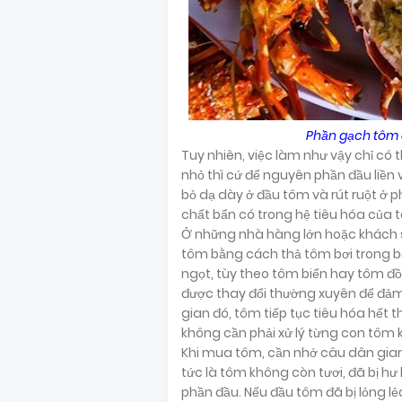
Phần gạch tôm đ
Tuy nhiên, việc làm như vậy chỉ có
nhỏ thì cứ để nguyên phần đầu liền v
bỏ dạ dày ở đầu tôm và rút ruột ở
chất bẩn có trong hệ tiêu hóa của 
Ở những nhà hàng lớn hoặc khách sạ
tôm bằng cách thả tôm bơi trong 
ngọt, tùy theo tôm biển hay tôm đồ
được thay đổi thường xuyên để đảm
gian đó, tôm tiếp tục tiêu hóa hết t
không cần phải xử lý từng con tôm 
Khi mua tôm, cần nhớ câu dân gian t
tức là tôm không còn tươi, đã bị h
phần đầu. Nếu đầu tôm đã bị lỏng 