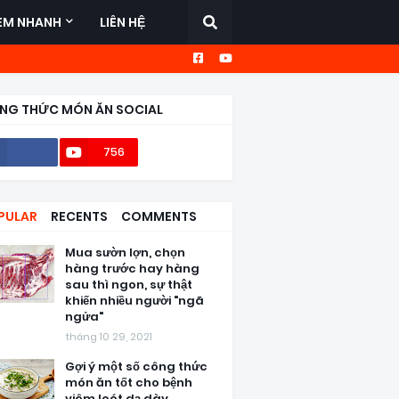
EM NHANH
LIÊN HỆ
NG THỨC MÓN ĂN SOCIAL
756
56,6k
PULAR
RECENTS
COMMENTS
Mua sườn lợn, chọn
hàng trước hay hàng
sau thì ngon, sự thật
khiến nhiều người "ngã
ngửa"
tháng 10 29, 2021
Gợi ý một số công thức
món ăn tốt cho bệnh
viêm loét dạ dày