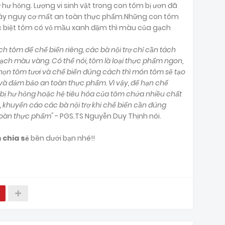
hư hỏng. Lượng vi sinh vật trong con tôm bị ươn đã
gây nguy cơ mất an toàn thực phẩm.Những con tôm
ặc biệt tôm có vỏ mầu xanh đậm thì màu của gạch
h tôm để chế biến riêng, các bà nội trợ chỉ cần tách
ạch màu vàng. Có thể nói, tôm là loại thực phẩm ngon,
họn tôm tươi và chế biến đúng cách thì món tôm sẽ tạo
và đảm bảo an toàn thực phẩm. Vì vậy, để hạn chế
 bị hư hỏng hoặc hệ tiêu hóa của tôm chứa nhiều chất
ng, khuyến cáo các bà nội trợ khi chế biến cần đúng
 toàn thực phẩm"
- PGS.TS Nguyễn Duy Thịnh nói.
 chia sẻ
bên dưới bạn nhé!!