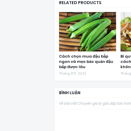
RELATED PRODUCTS
Cách chọn mua đậu bắp
Bí qu
ngon và mẹo bảo quản đậu
cách
bắp được lâu
khôn
Tháng 8 17, 2022
Tháng
BÌNH LUẬN
Về bài viết Chuyên gia lý giải đập tan t