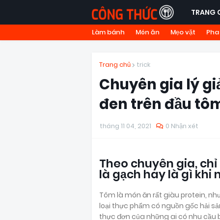
TRANG 
Làm bánh
Món ăn
Mẹo vặt
Pha
Trang chủ
trick
Chuyên gia lý gi
đen trên đầu tô
tháng 11 04, 2021
0 Nhận xét
Theo chuyên gia, chỉ
là gạch hay là gì khi
Tôm là món ăn rất giàu protein, như
loại thực phẩm có nguồn gốc hải sả
thực đơn của những ai có nhu cầu b