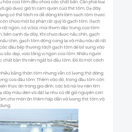
êu hóa của tôm đều chứa các chất bẩn. Cần phải loại
à giữ được giá trị cảm quan của thịt tôm. Dạ dày
ng có thể tách ra dễ dàng khi làm sạch tôm trước
 còn chứa một bộ phận rất quý là gạch tôm. Gạch
 rất ngon, có vị bùi, mùi thơm đặc trưng của tôm.
 bên cạnh dạ dày. Khi chưa được nấu chín, gạch
ấu chin, gạch tôm đông cứng lại và mầu nâu đỏ rất
, các đầu bếp thường tách gạch tôm để bổ sung vào
 sắc đẹp, vừa tăng vị ngon của tôm. Nhiều người
ác chất bần thi nên ngắt bỏ đầu tôm. Đó là một cách
 nhiều bằng thân tôm nhưng vẫn có lượng thịt đáng
lượng của đầu tôm. Thêm vào đó, trong đầu tôm còn
biến thức ăn trong gia đình, các bà nội trợ nên tìm
ạ dày mầu đen và đặt lại như cũ để giữ nguyên con
làm cho món ăn thêm hấp dẫn và lượng thịt tôm và
 dụng.