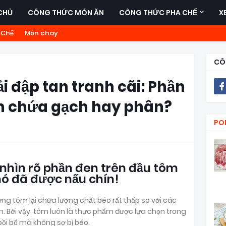
CHỦ
CÔNG THỨC MÓN ĂN
CÔNG THỨC PHA CHẾ
X
 Chế
Món chay
CÔ
ải đập tan tranh cãi: Phần
m chứa gạch hay phân?
PO
 nhìn rõ phần đen trên đầu tôm
 nó đã được nấu chín!
ng tôm lại chứa lượng chất béo rất thấp so với các
n. Bởi vậy, tôm luôn là thực phẩm được lựa chọn trong
ồi bổ mà không sợ bị béo.