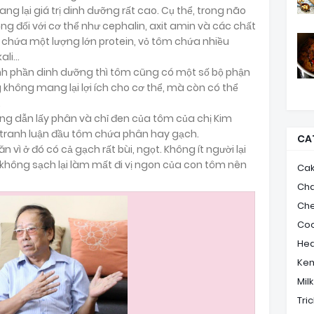
 lại giá trị dinh dưỡng rất cao. Cụ thể, trong não
 đối với cơ thể như cephalin, axit amin và các chất
m chứa một lượng lớn protein, vỏ tôm chứa nhiều
ali…
h phần dinh dưỡng thì tôm cũng có một số bộ phận
không mang lại lợi ích cho cơ thể, mà còn có thể
.
ướng dẫn lấy phân và chỉ đen của tôm của chị Kim
u tranh luận đầu tôm chứa phân hay gạch.
CA
 vì ở đó có cả gạch rất bùi, ngọt. Không ít người lại
không sạch lại làm mất đi vị ngon của con tôm nên
Ca
Ch
Ch
Coo
Hea
Ke
Mil
Tric