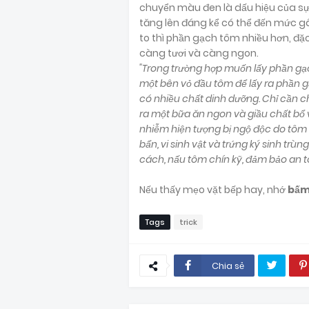
chuyển màu đen là dấu hiệu của sự 
tăng lên đáng kể có thể đến mức 
to thì phần gạch tôm nhiều hơn, đ
càng tươi và càng ngon.
"Trong trường hợp muốn lấy phần gạc
một bên vỏ đầu tôm để lấy ra phần g
có nhiều chất dinh dưỡng. Chỉ cần c
ra một bữa ăn ngon và giầu chất bổ 
nhiễm hiện tượng bị ngộ độc do tôm
bẩn, vi sinh vật và trứng ký sinh trù
cách, nấu tôm chín kỹ, đảm bảo an
Nếu thấy mẹo vặt bếp hay, nhớ
bấm
Tags
trick
Chia sẻ