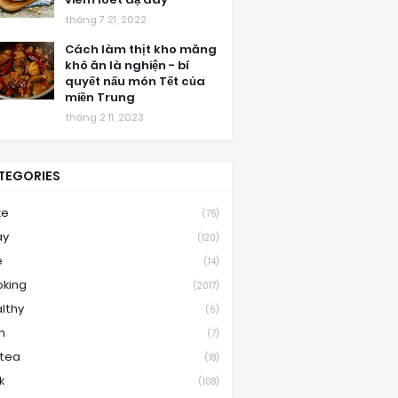
tháng 7 21, 2022
Cách làm thịt kho măng
khô ăn là nghiện - bí
quyết nấu món Tết của
miền Trung
tháng 2 11, 2023
TEGORIES
ke
(75)
ay
(120)
e
(14)
king
(2017)
lthy
(6)
m
(7)
ktea
(18)
k
(108)