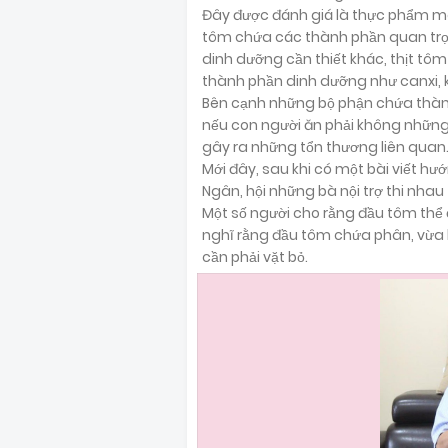
Đây được đánh giá là thực phẩm mang
tôm chứa các thành phần quan trọng
dinh dưỡng cần thiết khác, thịt tô
thành phần dinh dưỡng như canxi, k
Bên cạnh những bộ phận chứa thàn
nếu con người ăn phải không những 
gây ra những tổn thương liên quan
Mới đây, sau khi có một bài viết h
Ngân, hội những bà nội trợ thi nha
Một số người cho rằng đầu tôm thể ăn
nghĩ rằng đầu tôm chứa phân, vừa 
cần phải vặt bỏ.