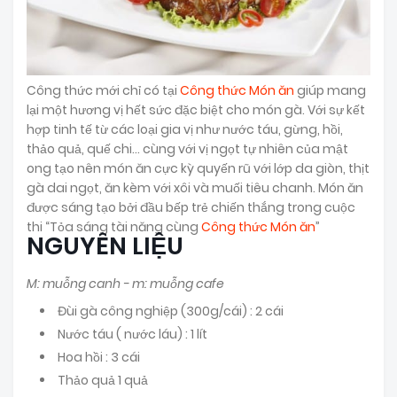
Công thức mới chỉ có tại
Công thức Món ăn
giúp mang
lại một hương vị hết sức đặc biệt cho món gà. Với sự kết
hợp tinh tế từ các loại gia vị như nước táu, gừng, hồi,
thảo quả, quế chi… cùng với vị ngọt tự nhiên của mật
ong tạo nên món ăn cực kỳ quyến rũ với lớp da giòn, thịt
gà dai ngọt, ăn kèm với xôi và muối tiêu chanh. Món ăn
được sáng tạo bởi đầu bếp trẻ chiến thắng trong cuộc
thi “Tỏa sáng tài năng cùng
Công thức Món ăn
”
NGUYÊN LIỆU
M: muỗng canh - m: muỗng cafe
Đùi gà công nghiệp (300g/cái) : 2 cái
Nước táu ( nước láu) : 1 lít
Hoa hồi : 3 cái
Thảo quả 1 quả