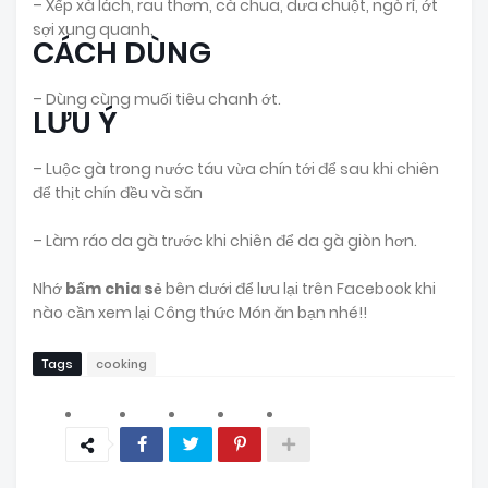
– Xếp xà lách, rau thơm, cà chua, dưa chuột, ngò rí, ớt
sợi xung quanh.
CÁCH DÙNG
– Dùng cùng muối tiêu chanh ớt.
LƯU Ý
– Luộc gà trong nước táu vừa chín tới để sau khi chiên
để thịt chín đều và săn
– Làm ráo da gà trước khi chiên để da gà giòn hơn.
Nhớ
bấm chia sẻ
bên dưới để lưu lại trên Facebook khi
nào cần xem lại Công thức Món ăn bạn nhé!!
Tags
cooking