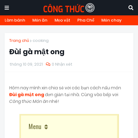
Làm bánh
Món ăn
Mẹo vặt
Pha Chế
Món chay
Trang chủ
cooking
Đùi gà mật ong
tháng 10 09, 2021
0 Nhận xét
Hôm nay mình xin chia sẻ với các bạn cách nấu món
Đùi gà mật ong
đơn giản tại nhà. Cùng vào bếp với
Công thức Món ăn
nhé!
Menu