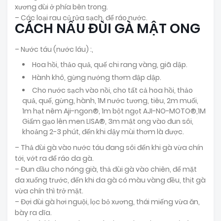
xương đùi ở phía bên trong.
– Các loại rau củ rửa sạch, để ráo nước.
CÁCH NẤU ĐÙI GÀ MẬT ONG
– Nước táu (nước láu) :,
Hoa hồi, thảo quả, quế chi rang vàng, giã dập.
Hành khô, gừng nướng thơm đập dập.
Cho nước sạch vào nồi, cho tất cả hoa hồi, thảo
quả, quế, gừng, hành, 1M nước tương, tiêu, 2m muối,
1m hạt nêm Aji-ngon®, 1m bột ngọt AJI-NO-MOTO®,1M
Giấm gạo lên men LISA®, 3m mật ong vào đun sôi,
khoảng 2-3 phút, đến khi dậy mùi thơm là được.
– Thả đùi gà vào nước táu đang sôi đến khi gà vừa chín
tới, vớt ra để ráo da gà.
– Đun dầu cho nóng già, thả đùi gà vào chiên, để mặt
da xuống trước, đến khi da gà có màu vàng đều, thịt gà
vừa chín thì trở mặt.
– Đợi đùi gà hơi nguội, lọc bỏ xương, thái miếng vừa ăn,
bày ra dĩa.