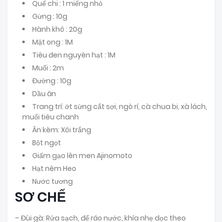
Quế chi : 1 miếng nhỏ
Gừng : 10g
Hành khô : 20g
Mật ong : 1M
Tiêu đen nguyên hạt : 1M
Muối : 2m
Đường : 10g
Dầu ăn
Trang trí: ớt sừng cắt sợi, ngò rí, cà chua bi, xà lách,
muối tiêu chanh
Ăn kèm: Xôi trắng
Bột ngọt
Giấm gạo lên men Ajinomoto
Hạt nêm Heo
Nước tương
SƠ CHẾ
– Đùi gà: Rửa sạch, để ráo nước, khía nhẹ dọc theo