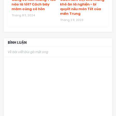
nào là tốt? Cách bày
khô ăn là nghiện - bí
mâm cúng cô hồn
quyết nấu món Tết của
miền Trung
Tháng 8 11, 2024
Tháng 2 11, 2023
BÌNH LUẬN
Về bài viết Đùi gà mật ong