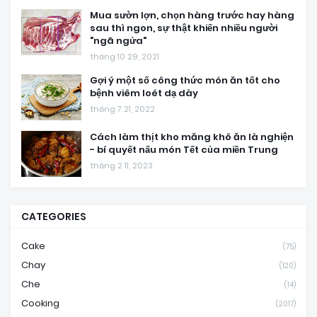
Mua sườn lợn, chọn hàng trước hay hàng
sau thì ngon, sự thật khiến nhiều người
"ngã ngửa"
tháng 10 29, 2021
Gợi ý một số công thức món ăn tốt cho
bệnh viêm loét dạ dày
tháng 7 21, 2022
Cách làm thịt kho măng khô ăn là nghiện
- bí quyết nấu món Tết của miền Trung
tháng 2 11, 2023
CATEGORIES
Cake
(75)
Chay
(120)
Che
(14)
Cooking
(2017)