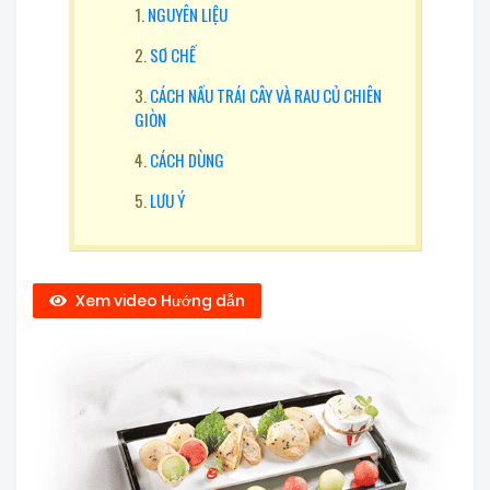
NGUYÊN LIỆU
SƠ CHẾ
CÁCH NẤU TRÁI CÂY VÀ RAU CỦ CHIÊN
GIÒN
CÁCH DÙNG
LƯU Ý
Xem video Hướng dẫn