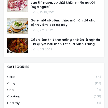
sau thì ngon, sự thật khiến nhiều người
"ngã ngửa"
tháng 10 29, 2021
Gợi ý một số công thức món ăn tốt cho
bệnh viêm loét dạ dày
tháng 7 21, 2022
Cách làm thịt kho măng khô ăn là nghiện
- bí quyết nấu món Tết của miền Trung
tháng 2 11, 2023
CATEGORIES
Cake
(75)
Chay
(120)
Che
(14)
Cooking
(2017)
Healthy
(6)