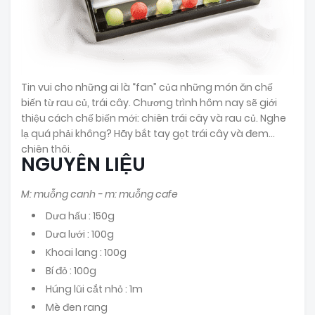
Tin vui cho những ai là “fan” của những món ăn chế
biến từ rau củ, trái cây. Chương trình hôm nay sẽ giới
thiệu cách chế biến mới: chiên trái cây và rau củ. Nghe
lạ quá phải không? Hãy bắt tay gọt trái cây và đem…
chiên thôi.
NGUYÊN LIỆU
M: muỗng canh - m: muỗng cafe
Dưa hấu : 150g
Dưa lưới : 100g
Khoai lang : 100g
Bí đỏ : 100g
Húng lũi cắt nhỏ : 1m
Mè đen rang