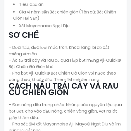
Tiêu, dầu ăn
Gia vị nêm sẵn Bột chiên giòn
(Tên cũ: Bột Chiên
Giòn Hải Sản)
Xốt Mayonnaise Ngọt Dịu
SƠ CHẾ
– Dưa hấu, dưa lưới múc tròn. Khoai lang, bí đỏ cắt
miếng vừa ăn.
– Áo sơ trái cây và rau củ qua 1 lớp bột mỏng Aji-Quick®
Bột Chiên Gà Giòn khô.
– Pha bột Aji-Quick® Bột Chiên Gà Giòn với nước theo
công thức, khuấy đều. Thêm 1M mè đen rang.
CÁCH NẤU TRÁI CÂY VÀ RAU
CỦ CHIÊN GIÒN
– Đun nóng dầu trong chảo. Nhúng các nguyên liệu qua
bột ướt, cho vào dầu nóng, chiên vàng giòn, vớt ra lót
giấy thấm dầu.
– Pha xốt: 2M xốt Mayonnaise Aji-Mayo® Ngọt Dịu và 1m
húng lủi cắt nhỏ.