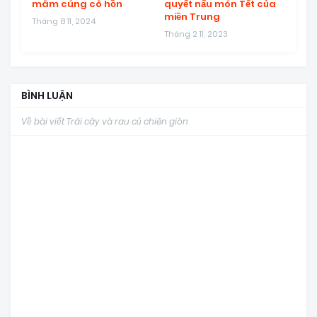
mâm cúng cô hồn
quyết nấu món Tết của
miền Trung
Tháng 8 11, 2024
Tháng 2 11, 2023
BÌNH LUẬN
Về bài viết Trái cây và rau củ chiên giòn