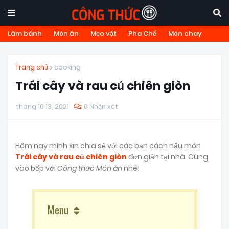
Làm bánh
Món ăn
Mẹo vặt
Pha Chế
Món chay
Trang chủ
cooking
Trái cây và rau củ chiên giòn
tháng 10 13, 2021
0 Nhận xét
Hôm nay mình xin chia sẻ với các bạn cách nấu món
Trái cây và rau củ chiên giòn
đơn giản tại nhà. Cùng
vào bếp với
Công thức Món ăn
nhé!
Menu