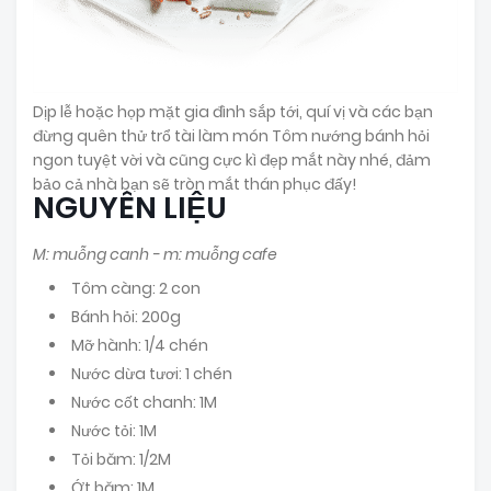
Dịp lễ hoặc họp mặt gia đình sắp tới, quí vị và các bạn
đừng quên thử trổ tài làm món Tôm nướng bánh hỏi
ngon tuyệt vời và cũng cực kì đẹp mắt này nhé, đảm
bảo cả nhà bạn sẽ tròn mắt thán phục đấy!
NGUYÊN LIỆU
M: muỗng canh - m: muỗng cafe
Tôm càng: 2 con
Bánh hỏi: 200g
Mỡ hành: 1/4 chén
Nước dừa tươi: 1 chén
Nước cốt chanh: 1M
Nước tỏi: 1M
Tỏi băm: 1/2M
Ớt băm: 1M