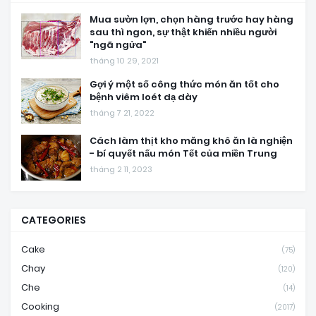
Mua sườn lợn, chọn hàng trước hay hàng
sau thì ngon, sự thật khiến nhiều người
"ngã ngửa"
tháng 10 29, 2021
Gợi ý một số công thức món ăn tốt cho
bệnh viêm loét dạ dày
tháng 7 21, 2022
Cách làm thịt kho măng khô ăn là nghiện
- bí quyết nấu món Tết của miền Trung
tháng 2 11, 2023
CATEGORIES
Cake
(75)
Chay
(120)
Che
(14)
Cooking
(2017)