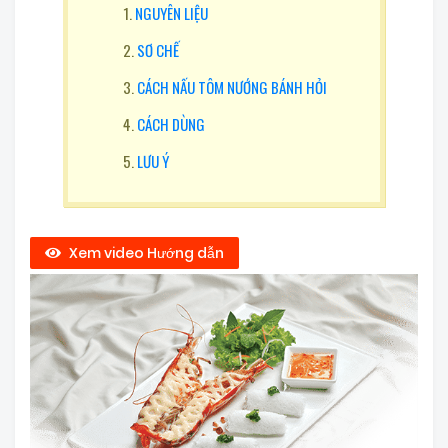
NGUYÊN LIỆU
SƠ CHẾ
CÁCH NẤU TÔM NƯỚNG BÁNH HỎI
CÁCH DÙNG
LƯU Ý
Xem video Hướng dẫn