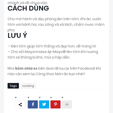
chanh và đồ chua vào.
CÁCH DÙNG
Cho mỡ hành và đậu phộng lên trên tôm. Khi ăn, cuốn
tôm với bánh hỏi, rau sống và xà lách, chấm nước mắm
pha.
LƯU Ý
– Xiên tôm giúp tôm thẳng và đẹp hơn, dễ trang trí.
– Cho xốt Mayonnaise Aji-Mayo® lên tôm khi nướng
tôm sẽ không bị khô, mùi vị hấp dẫn.
Nhớ
bấm chia sẻ
bên dưới để lưu lại trên Facebook khi
nào cần xem lại Công thức Món ăn bạn nhé!!
Tags
cooking