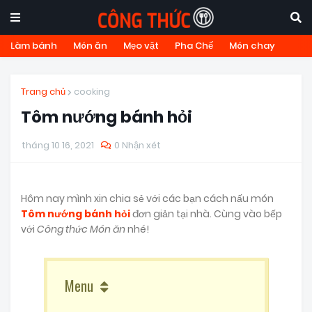
Làm bánh
Món ăn
Mẹo vặt
Pha Chế
Món chay
Trang chủ
cooking
Tôm nướng bánh hỏi
tháng 10 16, 2021
0 Nhận xét
Hôm nay mình xin chia sẻ với các bạn cách nấu món
Tôm nướng bánh hỏi
đơn giản tại nhà. Cùng vào bếp
với
Công thức Món ăn
nhé!
Menu