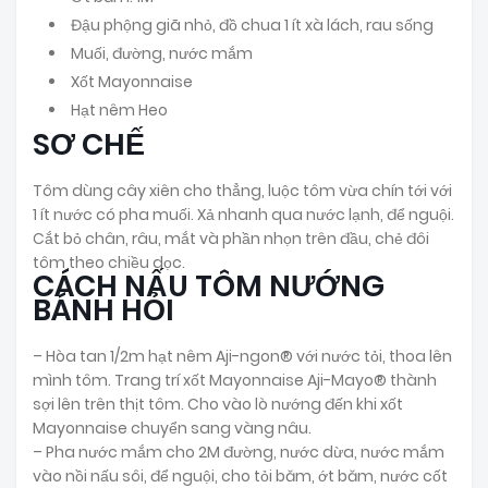
Đậu phộng giã nhỏ, đồ chua 1 ít xà lách, rau sống
Muối, đường, nước mắm
Xốt Mayonnaise
Hạt nêm Heo
SƠ CHẾ
Tôm dùng cây xiên cho thẳng, luộc tôm vừa chín tới với
1 ít nước có pha muối. Xả nhanh qua nước lạnh, để nguội.
Cắt bỏ chân, râu, mắt và phần nhọn trên đầu, chẻ đôi
tôm theo chiều dọc.
CÁCH NẤU TÔM NƯỚNG
BÁNH HỎI
– Hòa tan 1/2m hạt nêm Aji-ngon® với nước tỏi, thoa lên
mình tôm. Trang trí xốt Mayonnaise Aji-Mayo® thành
sợi lên trên thịt tôm. Cho vào lò nướng đến khi xốt
Mayonnaise chuyển sang vàng nâu.
– Pha nước mắm cho 2M đường, nước dừa, nước mắm
vào nồi nấu sôi, để nguội, cho tỏi băm, ớt băm, nước cốt