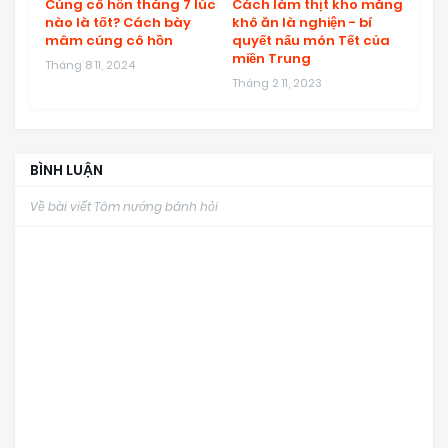
Cúng cô hồn tháng 7 lúc
Cách làm thịt kho măng
nào là tốt? Cách bày
khô ăn là nghiện - bí
mâm cúng cô hồn
quyết nấu món Tết của
miền Trung
Tháng 8 11, 2024
Tháng 2 11, 2023
BÌNH LUẬN
Về bài viết Tôm nướng bánh hỏi