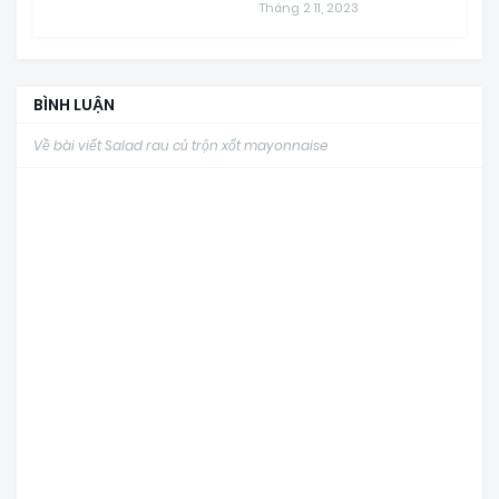
Tháng 2 11, 2023
BÌNH LUẬN
Về bài viết Salad rau củ trộn xốt mayonnaise