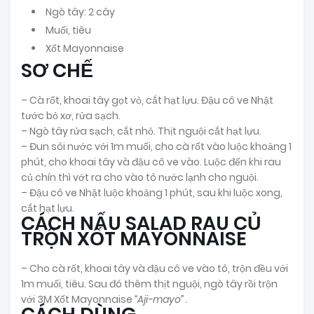
Ngò tây: 2 cây
Muối, tiêu
Xốt Mayonnaise
SƠ CHẾ
– Cà rốt, khoai tây gọt vỏ, cắt hạt lựu. Đậu cô ve Nhật
tước bỏ xơ, rửa sạch.
– Ngò tây rửa sạch, cắt nhỏ. Thịt nguội cắt hạt lựu.
– Đun sôi nước với 1m muối, cho cà rốt vào luộc khoảng 1
phút, cho khoai tây và đậu cô ve vào. Luộc đến khi rau
củ chín thì vớt ra cho vào tô nước lạnh cho nguội.
– Đậu cô ve Nhật luộc khoảng 1 phút, sau khi luộc xong,
cắt hạt lựu.
CÁCH NẤU SALAD RAU CỦ
TRỘN XỐT MAYONNAISE
– Cho cà rốt, khoai tây và đậu cô ve vào tô, trộn đều với
1m muối, tiêu. Sau đó thêm thịt nguội, ngò tây rồi trộn
với 3M Xốt Mayonnaise
“Aji-mayo”
.