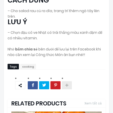
CÁCH DÙNG
– Cho salad rau củ ra dĩa, trang trí thêm ngò tây lên
trên.
LƯU Ý
– Chọn đậu cô ve Nhật có trái thẳng màu xanh đậm để
có nhiều vitamin.
Nhớ
bấm chia sẻ
bên dưới để lưu lại trên Facebook khi
nào cần xem lại Công thức Món ăn bạn nhé!!
Tags
cooking
RELATED PRODUCTS
Xem tất cả