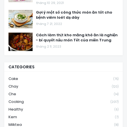
tháng 10 29, 2021
Gợi ý một số công thức món ăn tốt cho
bệnh viêm loét dạ dày
tháng 7 21, 2022
Cách làm thịt kho măng khô ăn là nghiện
- bí quyết nấu món Tết của miền Trung
tháng 2 11, 2023
CATEGORIES
Cake
(75)
Chay
(120)
Che
(14)
Cooking
(2017)
Healthy
(6)
Kem
(7)
Milktea
(18)