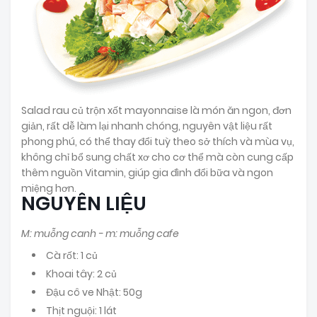
Salad rau củ trộn xốt mayonnaise là món ăn ngon, đơn
giản, rất dễ làm lại nhanh chóng, nguyên vật liệu rất
phong phú, có thể thay đổi tuỳ theo sở thích và mùa vụ,
không chỉ bổ sung chất xơ cho cơ thể mà còn cung cấp
thêm nguồn Vitamin, giúp gia đình đổi bữa và ngon
miệng hơn.
NGUYÊN LIỆU
M: muỗng canh - m: muỗng cafe
Cà rốt: 1 củ
Khoai tây: 2 củ
Đậu cô ve Nhật: 50g
Thịt nguội: 1 lát