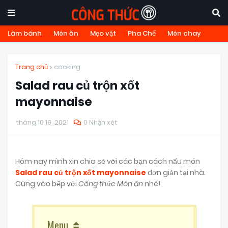
Làm bánh
Món ăn
Mẹo vặt
Pha Chế
Món chay
Trang chủ
cooking
Salad rau củ trộn xốt
mayonnaise
tháng 10 19, 2021
0 Nhận xét
Hôm nay mình xin chia sẻ với các bạn cách nấu món
Salad rau củ trộn xốt mayonnaise
đơn giản tại nhà.
Cùng vào bếp với
Công thức Món ăn
nhé!
Menu