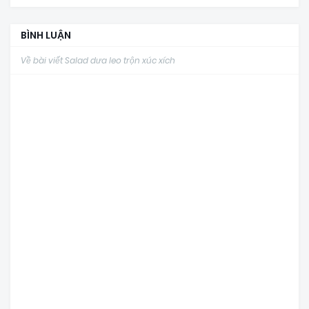
BÌNH LUẬN
Về bài viết Salad dưa leo trộn xúc xích