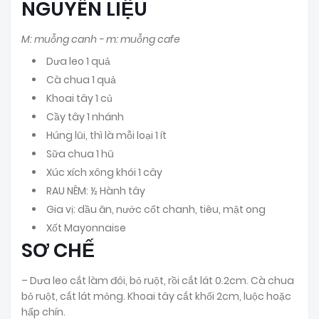
NGUYÊN LIỆU
M: muỗng canh - m: muỗng cafe
Dưa leo 1 quả
Cà chua 1 quả
Khoai tây 1 củ
Cầy tây 1 nhánh
Húng lũi, thì là mỗi loại 1 ít
Sữa chua 1 hũ
Xúc xích xông khói 1 cây
RAU NÊM: ½ Hành tây
Gia vị: dầu ăn, nước cốt chanh, tiêu, mật ong
Xốt Mayonnaise
SƠ CHẾ
– Dưa leo cắt làm đôi, bỏ ruột, rồi cắt lát 0.2cm. Cà chua
bỏ ruột, cắt lát mỏng. Khoai tây cắt khối 2cm, luộc hoặc
hấp chín.