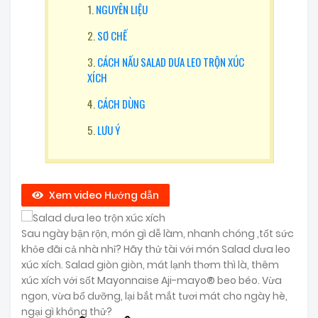
NGUYÊN LIỆU
SƠ CHẾ
CÁCH NẤU SALAD DƯA LEO TRỘN XÚC
XÍCH
CÁCH DÙNG
LƯU Ý
Xem video Hướng dẫn
Sau ngày bận rộn, món gì dễ làm, nhanh chóng ,tốt sức
khỏe đãi cả nhà nhỉ? Hãy thử tài với món Salad dưa leo
xúc xích. Salad giòn giòn, mát lạnh thơm thì là, thêm
xúc xích với sốt Mayonnaise Aji-mayo® beo béo. Vừa
ngon, vừa bổ dưỡng, lại bắt mắt tươi mát cho ngày hè,
ngại gì không thử?