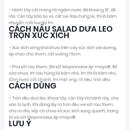
– Hành tây cắt mỏng rồi ngâm nước đá khoảng 15′, để
ráo. Cần tây bào bỏ vỏ, cắt sợi. Rau húng lủi, thì là băm
nhuyễn, mỗi loại lấy 1m.
CÁCH NẤU SALAD DƯA LEO
TRỘN XÚC XÍCH
– Xúc xích xông khói khứa trên cây xúc xích vài đường,
áp chảo cho thơm, cắt vuông 1.5cm.
– Pha xốt rau thơm: 2M xốt Mayonnaise Aji-mayo®, 1M
sữa chua, 1m rau húng lũi băm nhỏ, 1m thì là băm nhỏ,
1/2m nước cốt chanh, 1m mật ong, 1 ít tiêu, trộn đều.
CÁCH DÙNG
– Trộn đều dưa leo, khoai tây, cần tây và hành tây, cho
vào tủ lạnh. Khi dùng lấy ra trộn đều với xốt rau thơm,
cho ra dĩa, xếp cà chua và xúc xích xung quanh, trang
trí với xốt Mayonnaise Aji-mayo®.
LƯU Ý