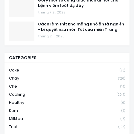
Gợi ý một số công thức món ăn tốt cho
bệnh viêm loét dạ dày
tháng 7 21, 2022
Cách làm thịt kho măng khô ăn là nghiện
- bí quyết nấu món Tết của miền Trung
tháng 2 11, 2023
CATEGORIES
Cake
(75)
Chay
(120)
Che
(14)
Cooking
(2017)
Healthy
(6)
Kem
(7)
Milktea
(18)
Trick
(108)