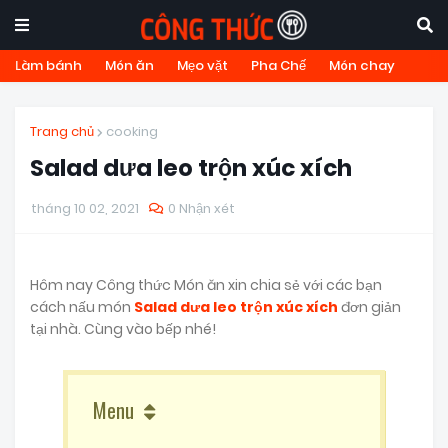
Làm bánh
Món ăn
Mẹo vặt
Pha Chế
Món chay
Trang chủ
cooking
Salad dưa leo trộn xúc xích
tháng 10 02, 2021
0 Nhận xét
Hôm nay Công thức Món ăn xin chia sẻ với các bạn
cách nấu món
Salad dưa leo trộn xúc xích
đơn giản
tại nhà. Cùng vào bếp nhé!
Menu