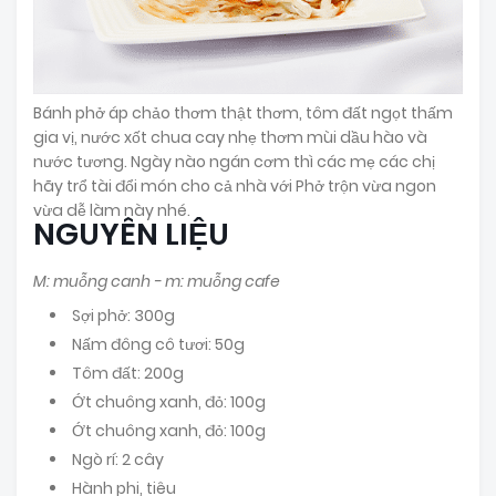
Bánh phở áp chảo thơm thật thơm, tôm đất ngọt thấm
gia vị, nước xốt chua cay nhẹ thơm mùi dầu hào và
nước tương. Ngày nào ngán cơm thì các mẹ các chị
hãy trổ tài đổi món cho cả nhà với Phở trộn vừa ngon
vừa dễ làm này nhé.
NGUYÊN LIỆU
M: muỗng canh - m: muỗng cafe
Sợi phở: 300g
Nấm đông cô tươi: 50g
Tôm đất: 200g
Ớt chuông xanh, đỏ: 100g
Ớt chuông xanh, đỏ: 100g
Ngò rí: 2 cây
Hành phi, tiêu