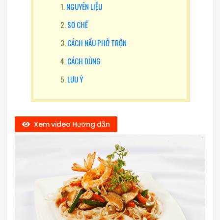
NGUYÊN LIỆU
SƠ CHẾ
CÁCH NẤU PHỞ TRỘN
CÁCH DÙNG
LƯU Ý
Xem video Hướng dẫn