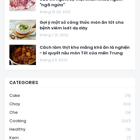
"ngã ngửa"
tháng 10 29, 2021
Gợi ý một số công thức món ăn tốt cho
bệnh viêm loét dạ dày
tháng 7 21, 2022
Cách làm thịt kho măng khô ăn là nghiện
- bí quyết nấu món Tết của miền Trung
tháng 2 11, 2023
CATEGORIES
Cake
(75)
Chay
(120)
Che
(14)
Cooking
(2017)
Healthy
(6)
Kem
(7)