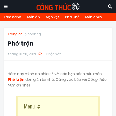
Làm bánh
Món ăn
Mẹo vặt
Pha Chế
Món chay
Trang chủ
cooking
Phở trộn
tháng 10 26, 2021
0 Nhận xét
Hôm nay mình xin chia sẻ với các bạn cách nấu món
Phở trộn
đơn giản tại nhà. Cùng vào bếp với
Công thức
Món ăn
nhé!
Menu