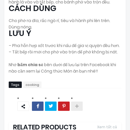
hành lá vào và tắt bếp, cho bánh phở vào trộn đều.
CÁCH DÙNG
Cho phở ra đĩa, rắc ngò rí, tiêu và hành phi lên trên.
Dùng nóng.
LƯU Ý
– Pha hỗn hợp xốt trước khi nấu để gia vị quyện đều hơn.
– Tắt bếp rồi mới cho phở vào trộn để phở không bị nát.
Nhớ
bấm chia sẻ
bên dưới để lưu lại trên Facebook khi
nào cần xem lại Công thức Món ăn bạn nhé!!
Tags
cooking
RELATED PRODUCTS
Xem tất cả