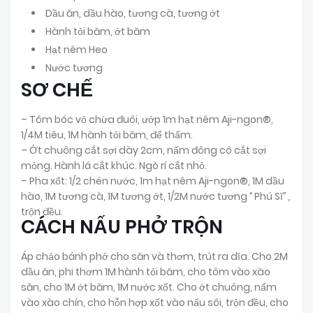
Dầu ăn, dầu hào, tương cà, tương ớt
Hành tỏi băm, ớt băm
Hạt nêm Heo
Nước tương
SƠ CHẾ
– Tôm bóc vỏ chừa đuôi, ướp 1m hạt nêm Aji-ngon®,
1/4M tiêu, 1M hành tỏi băm, để thấm.
– Ớt chuông cắt sợi dày 2cm, nấm đông cô cắt sợi
mỏng. Hành lá cắt khúc. Ngò rí cắt nhỏ.
– Pha xốt: 1/2 chén nước, 1m hạt nêm Aji-ngon®, 1M dầu
hào, 1M tương cà, 1M tương ớt, 1/2M nước tương
“
Phú Sĩ”
,
trộn đều.
CÁCH NẤU PHỞ TRỘN
Áp chảo bánh phở cho săn và thơm, trút ra dĩa. Cho 2M
dầu ăn, phi thơm 1M hành tỏi băm, cho tôm vào xào
săn, cho 1M ớt băm, 1M nước xốt. Cho ớt chuông, nấm
vào xào chín, cho hỗn hợp xốt vào nấu sôi, trộn đều, cho