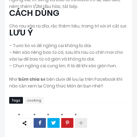
nêm thêm 1/2M dầu hào, tắt bếp.
CÁCH DÙNG
Cho rau xào ra dĩa, rắc thêm tiêu, trang trí với ớt cắt sợi.
LƯU Ý
– Tước bỏ vỏ để ngồng cải không bị dai.
– Nên xào riêng bao tử cá, sau khi rau củ chín mới cho
vào lại để bao tử cá giòn và không bị dai.
– Chọn ngồng cải cọng lớn, ít lá để khi xào giòn hơn.
Nhớ
bấm chia sẻ
bên dưới để lưu lại trên Facebook khi
nào cần xem lại Công thức Món ăn bạn nhé!!
Tags
cooking