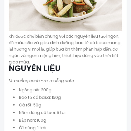
Khi được chế biến chung với các nguyên liệu tươi ngon,
đủ màu sắc và giàu dinh dưỡng, bao tử cá basa mang
lại hương vị mới lạ, giúp bữa ăn thêm phần hấp dẫn, đỡ
ngán và ngon miệng hơn, thích hợp dùng vào thời tiết
giao mùa.
NGUYÊN LIỆU
M: muỗng canh - m: muỗng cafe
Ngồng cải: 200g
Bao tử cá basa: 150g
Cà rốt: 50g
Nấm đông cô tươi: 5 tai
Bắp non: 100g
Ớt sừng: 1 trái