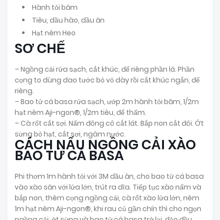
Hành tỏi băm
Tiêu, dầu hào, dầu ăn
Hạt nêm Heo
SƠ CHẾ
– Ngồng cải rửa sạch, cắt khúc, để riêng phần lá. Phần
cọng to dùng dao tước bỏ vỏ dày rồi cắt khúc ngắn, để
riêng.
– Bao tử cá basa rửa sạch, ướp 2m hành tỏi băm, 1/2m
hạt nêm Aji-ngon®, 1/2m tiêu, để thấm.
– Cà rốt cắt sợi. Nấm đông cô cắt lát. Bắp non cắt đôi. Ớt
sừng bỏ hạt, cắt sợi, ngâm nước.
CÁCH NẤU NGỒNG CẢI XÀO
BAO TỬ CÁ BASA
Phi thơm 1m hành tỏi với 3M dầu ăn, cho bao tử cá basa
vào xào săn với lửa lớn, trút ra dĩa. Tiếp tục xào nấm và
bắp non, thêm cọng ngồng cải, cà rốt xào lửa lớn, nêm
1m hạt nêm Aji-ngon®, khi rau củ gần chín thì cho ngọn
ngồng cải, ớt sừng và bao tử cá basa trở lại, đảo đều,