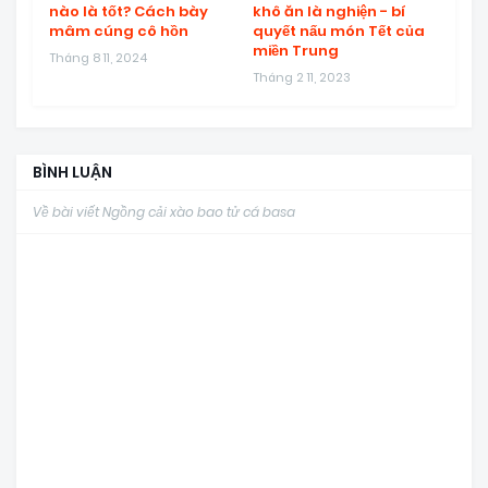
nào là tốt? Cách bày
khô ăn là nghiện - bí
mâm cúng cô hồn
quyết nấu món Tết của
miền Trung
Tháng 8 11, 2024
Tháng 2 11, 2023
BÌNH LUẬN
Về bài viết Ngồng cải xào bao tử cá basa