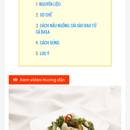
NGUYÊN LIỆU
SƠ CHẾ
CÁCH NẤU NGỒNG CẢI XÀO BAO TỬ
CÁ BASA
CÁCH DÙNG
LƯU Ý
Xem video Hướng dẫn