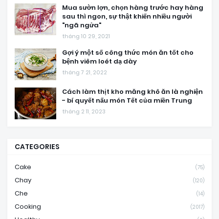
Mua sườn lợn, chọn hàng trước hay hàng
sau thì ngon, sự thật khiến nhiều người
"ngã ngửa"
tháng 10 29, 2021
Gợi ý một số công thức món ăn tốt cho
bệnh viêm loét dạ dày
tháng 7 21, 2022
Cách làm thịt kho măng khô ăn là nghiện
- bí quyết nấu món Tết của miền Trung
tháng 2 11, 2023
CATEGORIES
Cake
(75)
Chay
(120)
Che
(14)
Cooking
(2017)