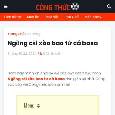
Làm bánh
Món ăn
Mẹo vặt
Pha Chế
Món chay
Trang chủ
cooking
Ngồng cải xào bao tử cá basa
tháng 10 22, 2021
0 Nhận xét
Hôm nay mình xin chia sẻ với các bạn cách nấu món
Ngồng cải xào bao tử cá basa
đơn giản tại nhà. Cùng
vào bếp với
Công thức Món ăn
nhé!
Menu