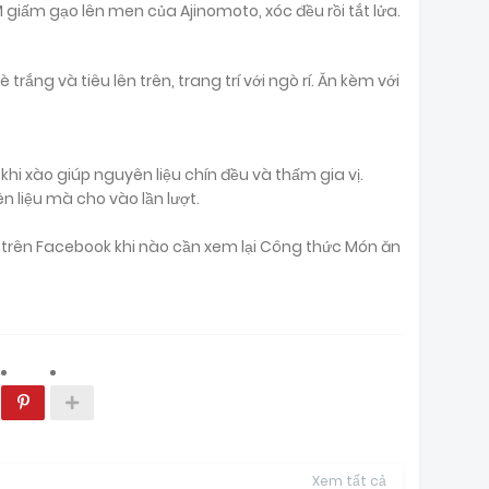
M giấm gạo lên men của Ajinomoto, xóc đều rồi tắt lửa.
trắng và tiêu lên trên, trang trí với ngò rí. Ăn kèm với
i xào giúp nguyên liệu chín đều và thấm gia vị.
n liệu mà cho vào lần lượt.
ại trên Facebook khi nào cần xem lại Công thức Món ăn
Xem tất cả