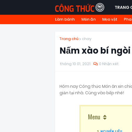
TRANG 
Làm bánh
Món ăn
Mẹo vặt
Pha
Trang chủ
chay
Nấm xào bí ngòi
tháng 10 01, 2021
0 Nhận xét
Hôm nay Công thức Món ăn xin chi
giản tại nhà. Cùng vào bếp nhé!
Menu
NGUYÊN LIỆU