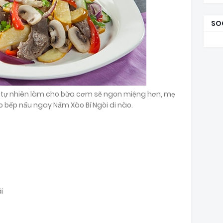
SO
ịu tự nhiên làm cho bữa cơm sẽ ngon miệng hơn, mẹ
 bếp nấu ngay Nấm Xào Bí Ngòi di nào.
i