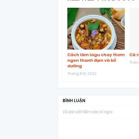
Cách làm lagu chay thơm
Cà r
ngon thanh đạm và bổ
Tháng
dưỡng
Tháng 8 12, 2022
BÌNH LUẬN
Về bài viết Nấm xào bí ngòi