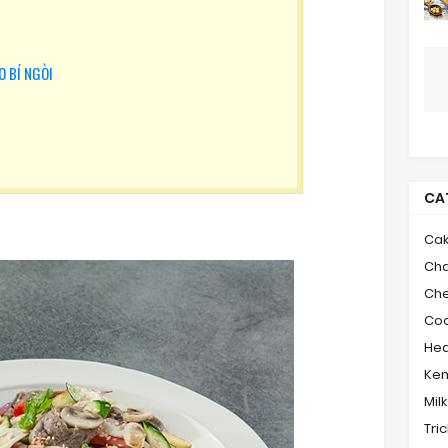
O BÍ NGÒI
CA
Ca
Ch
Ch
Coo
Hea
Ke
Mil
Tric