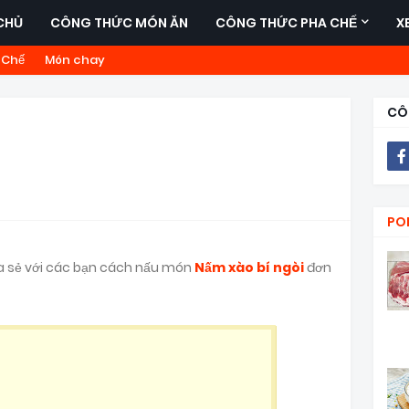
CHỦ
CÔNG THỨC MÓN ĂN
CÔNG THỨC PHA CHẾ
X
 Chế
Món chay
CÔ
PO
a sẻ với các bạn cách nấu món
Nấm xào bí ngòi
đơn