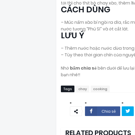
tới thì cho thịt bò chay xào, thêm 1
CÁCH DÙNG
– Múc nấm xào bí ngòi ra dĩa, rắc mè 
nước tương “Phú Sĩ” và ớt cắt lát.
LƯU Ý
– Thêm nước hoặc nước dừa trong kh
– Tùy theo thời gian chín của nguyê
Nhớ
bấm chia sẻ
bên dưới để lưu l
bạn nhé!!
Tags
chay
cooking
Chia sẻ
RELATED PRODUCTS