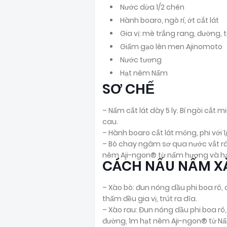
Nước dừa 1/2 chén
Hành boaro, ngò rí, ớt cắt lát
Gia vị: mè trắng rang, đường, t
Giấm gạo lên men Ajinomoto
Nước tương
Hạt nêm Nấm
SƠ CHẾ
– Nấm cắt lát dày 5 ly. Bí ngòi cắt
cau.
– Hành boaro cắt lát mỏng, phi với 
– Bò chay ngâm sơ qua nước vắt ráo
nêm Aji-ngon® từ nấm hương và hạt
CÁCH NẤU NẤM XÀ
– Xào bò: đun nóng dầu phi boa rô
thấm đều gia vị, trút ra dĩa.
– Xào rau: Đun nóng dầu phi boa rô,
đường, 1m hạt nêm Aji-ngon® từ Nấ