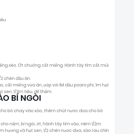
iêu
 miếng xéo. Ớt chuông cắt miếng. Hành tây tím cắt múi
1/2 chén dầu ăn.
, cắt miếng vừa ăn, ướp với 1M dầu poaro phi, 1m hạt
 sen, 1/3m tiêu, để thấm.
O BÍ NGÒI
, cho bò chay vào xào, thêm chút nước dừa cho bò
 cho nấm, bí ngòi, ớt, hành tây tím vào, nêm 1/2m
m hương và hạt sen, 1/2 chén nước dừa, xào rau chín