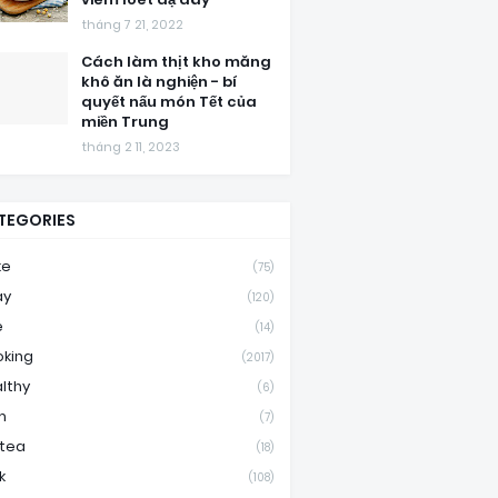
tháng 7 21, 2022
Cách làm thịt kho măng
khô ăn là nghiện - bí
quyết nấu món Tết của
miền Trung
tháng 2 11, 2023
TEGORIES
ke
(75)
ay
(120)
e
(14)
king
(2017)
lthy
(6)
m
(7)
ktea
(18)
k
(108)