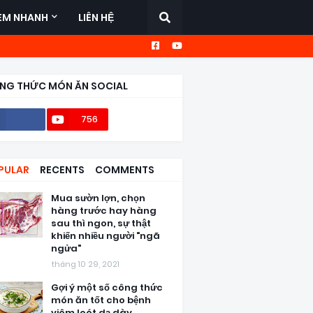
EM NHANH
LIÊN HỆ
NG THỨC MÓN ĂN SOCIAL
756
56,6k
PULAR
RECENTS
COMMENTS
Mua sườn lợn, chọn
hàng trước hay hàng
sau thì ngon, sự thật
khiến nhiều người "ngã
ngửa"
tháng 10 29, 2021
Gợi ý một số công thức
món ăn tốt cho bệnh
viêm loét dạ dày