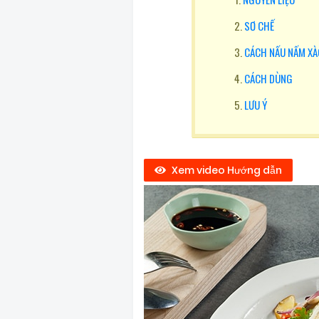
SƠ CHẾ
CÁCH NẤU NẤM XÀ
CÁCH DÙNG
LƯU Ý
Xem video Hướng dẫn