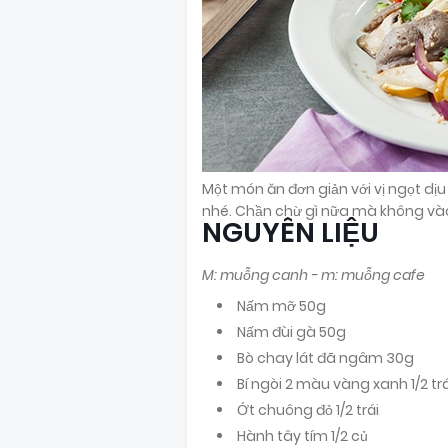
Một món ăn đơn giản với vị ngọt d
nhé. Chần chừ gì nữa mà không vào
NGUYÊN LIỆU
M: muỗng canh - m: muỗng cafe
Nấm mỡ 50g
Nấm đùi gà 50g
Bò chay lát đã ngâm 30g
Bí ngòi 2 màu vàng xanh 1/2 trá
Ớt chuông đỏ 1/2 trái
Hành tây tím 1/2 củ