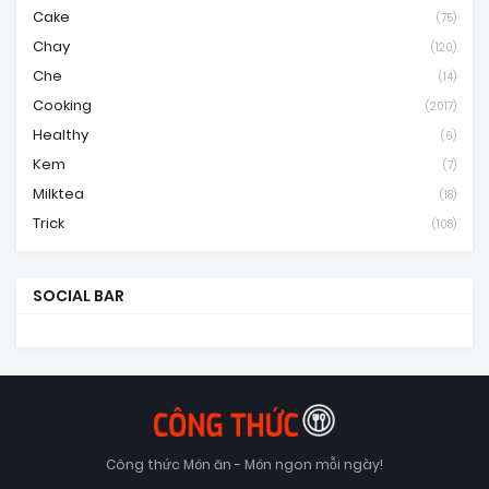
Cake
(75)
Chay
(120)
Che
(14)
Cooking
(2017)
Healthy
(6)
Kem
(7)
Milktea
(18)
Trick
(108)
SOCIAL BAR
Công thức Món ăn - Món ngon mỗi ngày!