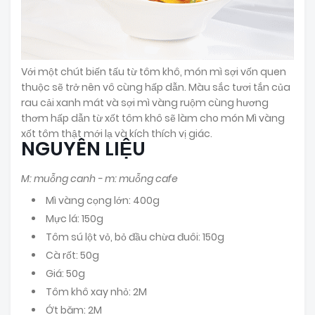
Với một chút biến tấu từ tôm khô, món mì sợi vốn quen
thuộc sẽ trở nên vô cùng hấp dẫn. Màu sắc tươi tắn của
rau cải xanh mát và sợi mì vàng ruộm cùng hương
thơm hấp dẫn từ xốt tôm khô sẽ làm cho món Mì vàng
xốt tôm thật mới lạ và kích thích vị giác.
NGUYÊN LIỆU
M: muỗng canh - m: muỗng cafe
Mì vàng cọng lớn: 400g
Mực lá: 150g
Tôm sú lột vỏ, bỏ đầu chừa đuôi: 150g
Cà rốt: 50g
Giá: 50g
Tôm khô xay nhỏ: 2M
Ớt băm: 2M