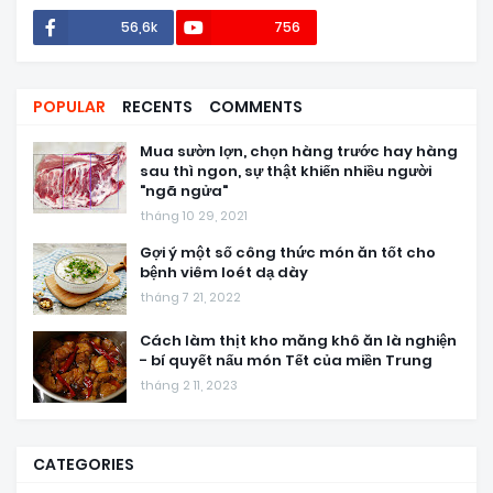
56,6k
756
POPULAR
RECENTS
COMMENTS
Mua sườn lợn, chọn hàng trước hay hàng
sau thì ngon, sự thật khiến nhiều người
"ngã ngửa"
tháng 10 29, 2021
Gợi ý một số công thức món ăn tốt cho
bệnh viêm loét dạ dày
tháng 7 21, 2022
Cách làm thịt kho măng khô ăn là nghiện
- bí quyết nấu món Tết của miền Trung
tháng 2 11, 2023
CATEGORIES