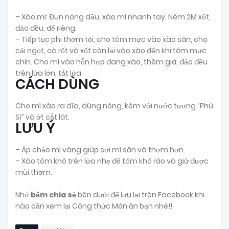
– Xào mì: Đun nóng dầu, xào mì nhanh tay. Nêm 2M xốt,
đảo đều, để riêng.
– Tiếp tục phi thơm tỏi, cho tôm mực vào xào săn, cho
cải ngọt, cà rốt và xốt còn lại vào xào đến khi tôm mực
chín. Cho mì vào hỗn hợp đang xào, thêm giá, đảo đều
trên lửa lớn, tắt lửa.
CÁCH DÙNG
Cho mì xào ra dĩa, dùng nóng, kèm với nước tương “Phú
Sĩ” và ớt cắt lát.
LƯU Ý
– Áp chảo mì vàng giúp sợi mì săn và thơm hơn.
– Xào tôm khô trên lửa nhẹ để tôm khô ráo và giữ được
mùi thơm.
Nhớ
bấm chia sẻ
bên dưới để lưu lại trên Facebook khi
nào cần xem lại Công thức Món ăn bạn nhé!!