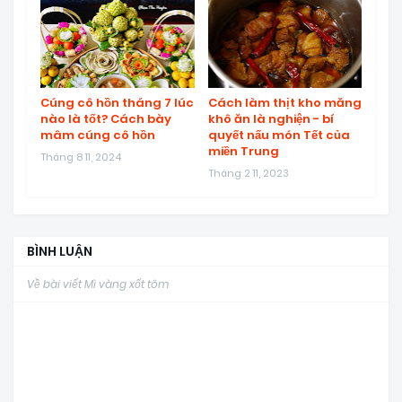
Cúng cô hồn tháng 7 lúc
Cách làm thịt kho măng
nào là tốt? Cách bày
khô ăn là nghiện - bí
mâm cúng cô hồn
quyết nấu món Tết của
miền Trung
Tháng 8 11, 2024
Tháng 2 11, 2023
BÌNH LUẬN
Về bài viết Mì vàng xốt tôm