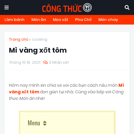
Làm bánh
Món ăn
Mẹo vặt
Pha Chế
Món chay
Trang chủ
cooking
Mì vàng xốt tôm
tháng 10 16, 2021
0 Nhận xét
Hôm nay mình xin chia sẻ với các bạn cách nấu món
Mì
vàng xốt tôm
đơn giản tại nhà. Cùng vào bếp với
Công
thức Món ăn
nhé!
Menu