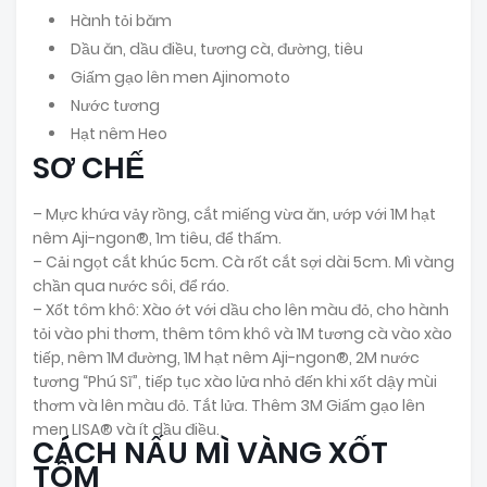
Hành tỏi băm
Dầu ăn, dầu điều, tương cà, đường, tiêu
Giấm gạo lên men Ajinomoto
Nước tương
Hạt nêm Heo
SƠ CHẾ
– Mực khứa vảy rồng, cắt miếng vừa ăn, ướp với 1M hạt
nêm Aji-ngon®, 1m tiêu, để thấm.
– Cải ngọt cắt khúc 5cm. Cà rốt cắt sợi dài 5cm. Mì vàng
chần qua nước sôi, để ráo.
– Xốt tôm khô: Xào ớt với dầu cho lên màu đỏ, cho hành
tỏi vào phi thơm, thêm tôm khô và 1M tương cà vào xào
tiếp, nêm 1M đường, 1M hạt nêm Aji-ngon®, 2M nước
tương “Phú Sĩ”, tiếp tục xào lửa nhỏ đến khi xốt dậy mùi
thơm và lên màu đỏ. Tắt lửa. Thêm 3M Giấm gạo lên
men LISA® và ít dầu điều.
CÁCH NẤU MÌ VÀNG XỐT
TÔM