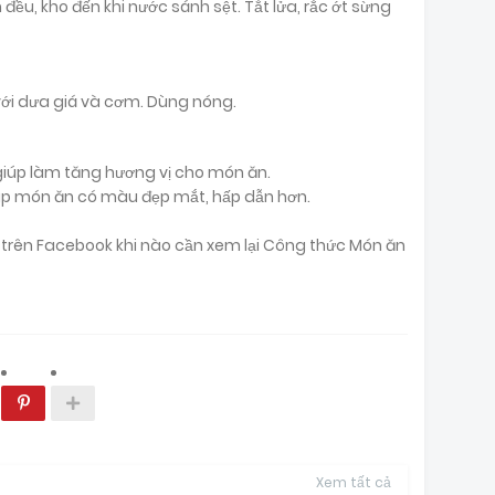
đều, kho đến khi nước sánh sệt. Tắt lửa, rắc ớt sừng
 với dưa giá và cơm. Dùng nóng.
 giúp làm tăng hương vị cho món ăn.
úp món ăn có màu đẹp mắt, hấp dẫn hơn.
ại trên Facebook khi nào cần xem lại Công thức Món ăn
Xem tất cả