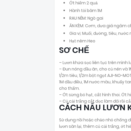
Ớt hiểm 2 quả
Hành tỏi băm 1M
RAU NÊM: Ngò gai
ĂN KÈM: Cơm, dưa giá ngâm 
Gia vị: Muối, đường, tiêu, nướ
Hạt nêm Heo
SƠ CHẾ
– Lươn khứa sọc liên tục trên mình 
– Đun nóng dầu ăn, cho củ nén và 
1/2m tiêu, 1/2m bột ngọt AJI-NO-M
1M dầu điều, 1M nước màu, khuấy tan 
cho thấm.
– Ớt sừng bỏ hạt, cắt hình thoi. Ớt 
– Củ cải trắng cắt dọc làm đôi rồi 
CÁCH NẤU LƯƠN 
Sử dụng nồi hoặc chảo nhỏ chống dín
lươn săn lại, thêm củ cải trắng, ớt 