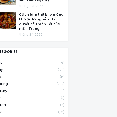
tháng 7 21, 2022
Cách làm thịt kho măng
khô ăn là nghiện - bí
quyết nấu món Tết của
miền Trung
tháng 2 11, 2023
TEGORIES
ke
(75)
ay
(120)
e
(14)
king
(2017)
lthy
(6)
m
(7)
ktea
(18)
k
(108)