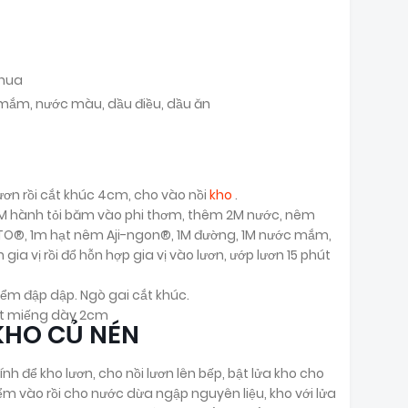
chua
c mắm, nước màu, dầu điều, dầu ăn
lươn rồi cắt khúc 4cm, cho vào nồi
kho
.
1M hành tỏi băm vào phi thơm, thêm 2M nước, nêm
OTO®, 1m hạt nêm Aji-ngon®, 1M đường, 1M nước mắm,
gia vị rồi đổ hỗn hợp gia vị vào lươn, ướp lươn 15 phút
hiểm đập dập. Ngò gai cắt khúc.
cắt miếng dày 2cm
KHO CỦ NÉN
h để kho lươn, cho nồi lươn lên bếp, bật lửa kho cho
hiểm vào rồi cho nước dừa ngập nguyên liệu, kho với lửa