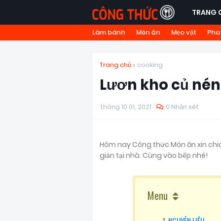
TRANG 
Làm bánh
Món ăn
Mẹo vặt
Pha
Trang chủ
cooking
Lươn kho củ nén
tháng 10 01, 2021
0 Nhận xét
Hôm nay Công thức Món ăn xin chi
giản tại nhà. Cùng vào bếp nhé!
Menu
NGUYÊN LIỆU