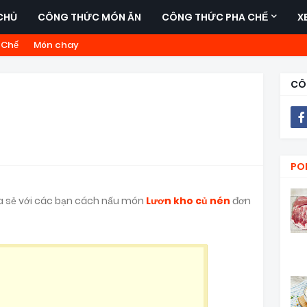
CHỦ
CÔNG THỨC MÓN ĂN
CÔNG THỨC PHA CHẾ
X
 Chế
Món chay
CÔ
PO
a sẻ với các bạn cách nấu món
Lươn kho củ nén
đơn