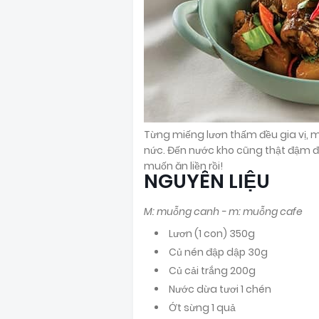
Từng miếng lươn thấm đều gia vị, m
nức. Đến nước kho cũng thật đậm đà
muốn ăn liền rồi!
NGUYÊN LIỆU
M: muỗng canh - m: muỗng cafe
Lươn (1 con) 350g
Củ nén đập dập 30g
Củ cải trắng 200g
Nước dừa tươi 1 chén
Ớt sừng 1 quả