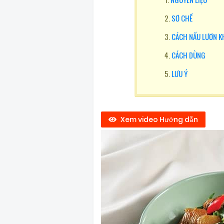
SƠ CHẾ
CÁCH NẤU LƯƠN K
CÁCH DÙNG
LƯU Ý
Xem video Hướng dẫn