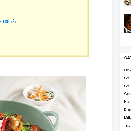
HO CỦ NÉN
CA
Ca
Ch
Ch
Coo
Hea
Ke
Mil
Tric