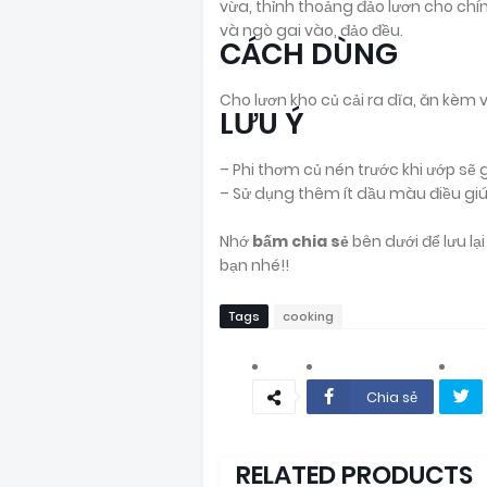
vừa, thỉnh thoảng đảo lươn cho chín 
và ngò gai vào, đảo đều.
CÁCH DÙNG
Cho lươn kho củ cải ra dĩa, ăn kèm
LƯU Ý
– Phi thơm củ nén trước khi ướp sẽ
– Sử dụng thêm ít dầu màu điều gi
Nhớ
bấm chia sẻ
bên dưới để lưu l
bạn nhé!!
Tags
cooking
Chia sẻ
RELATED PRODUCTS