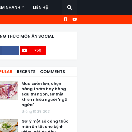
EM NHANH
LIÊN HỆ
NG THỨC MÓN ĂN SOCIAL
756
56,6k
PULAR
RECENTS
COMMENTS
Mua sườn lợn, chọn
hàng trước hay hàng
sau thì ngon, sự thật
khiến nhiều người "ngã
ngửa"
tháng 10 29, 2021
Gợi ý một số công thức
món ăn tốt cho bệnh
viêm loét dạ dày