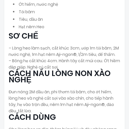
Ớt hiểm, nước nghệ
Tỏi băm
Tiêu, dầu ăn
Hạt nêm Heo
SƠ CHẾ
– Lòng heo làm sạch, cắt khúc 3cm, ướp 1m tỏi băm, 2M
nước nghệ, 1m hạt nêm Aji-ngon®, 1/2m tiêu, để thấm.
– Bông hẹ cắt khúc 4cm. Hành tây cắt múi cau. Ớt hiềm
đập giập. Nghệ củ cắt sợi.
CÁCH NẤU LÒNG NON XÀO
NGHỆ
Đun nóng 2M dầu ăn, phi thơm tỏi băm, cho ớt hiểm,
lòng heo và nghệ cắt sợi vào xào chín, cho tiếp hành
tây, hẹ vào trộn đều, nêm 1m hạt nêm Aji-ngon®, đảo
đều, tắt lửa.
CÁCH DÙNG