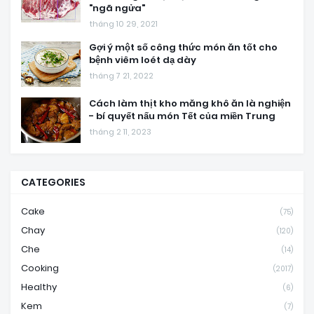
"ngã ngửa"
tháng 10 29, 2021
Gợi ý một số công thức món ăn tốt cho
bệnh viêm loét dạ dày
tháng 7 21, 2022
Cách làm thịt kho măng khô ăn là nghiện
- bí quyết nấu món Tết của miền Trung
tháng 2 11, 2023
CATEGORIES
Cake
(75)
Chay
(120)
Che
(14)
Cooking
(2017)
Healthy
(6)
Kem
(7)