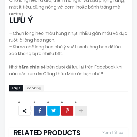
Cho lòng heo ra dĩa, thêm húng lủi và đậu phộng rang,
một ít tiêu, dùng nóng với cơm, hoặc bánh tráng mè
nướng.
LƯU Ý
– Chọn lòng heo màu hồng nhạt, nhiều gân máu và đặc
ruột là lòng heo ngon.
– Khi sơ chế lòng heo chú ý vuốt sạch lòng heo để lúc
xào không bị ra nhiều bột.
Nhớ
bấm chia sẻ
bên dưới để lưu lại trên Facebook khi
nào cần xem lại Công thức Món ăn bạn nhé!!
Tags
cooking
RELATED PRODUCTS
Xem tất cả