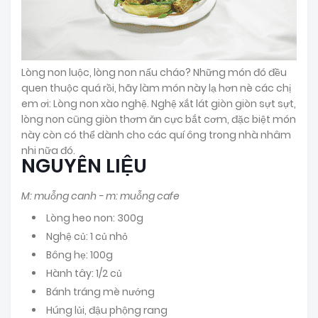
Lòng non luộc, lòng non nấu cháo? Những món đó đều
quen thuộc quá rồi, hãy làm món này lạ hơn nè các chị
em ơi: Lòng non xào nghệ. Nghệ xắt lát giòn giòn sựt sựt,
lòng non cũng giòn thơm ăn cực bắt cơm, đặc biệt món
này còn có thể dành cho các quí ông trong nhà nhâm
nhi nữa đó.
NGUYÊN LIỆU
M: muỗng canh - m: muỗng cafe
Lòng heo non: 300g
Nghệ củ: 1 củ nhỏ
Bông hẹ: 100g
Hành tây: 1/2 củ
Bánh tráng mè nướng
Húng lủi, đậu phộng rang