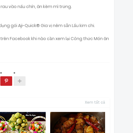
i rau vào nấu chín, ăn kèm mì trứng.
ụng gói Aji-Quick® Gia vị nêm sẵn Lẩu kim chi.
ại trên Facebook khi nào cần xem lại Công thức Món ăn
Xem tất cả