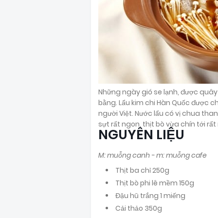
Những ngày gió se lạnh, được quây
bằng. Lẩu kim chi Hàn Quốc được c
người Việt. Nước lẩu có vị chua than
sựt rất ngon, thịt bò vừa chín tới r
NGUYÊN LIỆU
M: muỗng canh - m: muỗng cafe
Thịt ba chỉ 250g
Thịt bò phi lê mềm 150g
Đậu hũ trắng 1 miếng
Cải thảo 350g