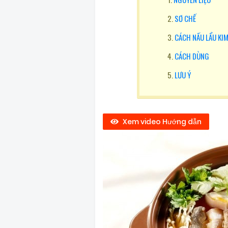
SƠ CHẾ
CÁCH NẤU LẨU KIM
CÁCH DÙNG
LƯU Ý
Xem video Hướng dẫn