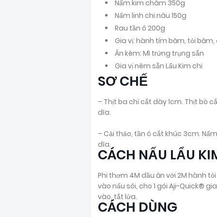
Nấm kim châm 350g
Nấm linh chi nâu 150g
Rau tần ô 200g
Gia vị: hành tím băm, tỏi băm,
Ăn kèm: Mì trứng trụng sẵn
Gia vị nêm sẵn Lẩu Kim chi
SƠ CHẾ
– Thịt ba chỉ cắt dày 1cm. Thịt bò c
dĩa.
– Cải thảo, tần ô cắt khúc 3cm. Nấm
dĩa.
CÁCH NẤU LẨU KI
Phi thơm 4M dầu ăn với 2M hành tỏi 
vào nấu sôi, cho 1 gói Aji-Quick® gi
vào, tắt lửa.
CÁCH DÙNG