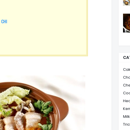
 CHI
CA
Ca
Ch
Ch
Coo
Hea
Ke
Mil
Tric