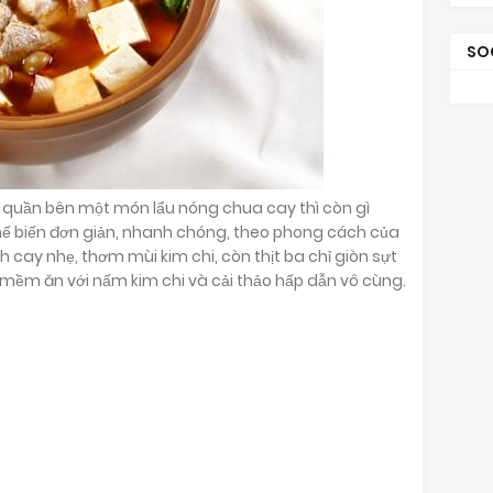
SO
 quần bên một món lẩu nóng chua cay thì còn gì
hế biến đơn giản, nhanh chóng, theo phong cách của
h cay nhẹ, thơm mùi kim chi, còn thịt ba chỉ giòn sựt
ất mềm ăn với nấm kim chi và cải thảo hấp dẫn vô cùng.