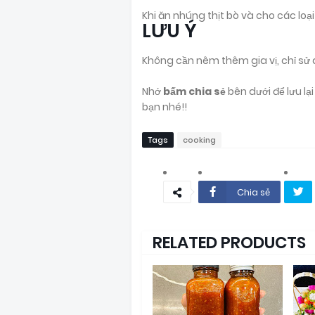
Khi ăn nhúng thịt bò và cho các loạ
LƯU Ý
Không cần nêm thêm gia vị, chỉ sử d
Nhớ
bấm chia sẻ
bên dưới để lưu l
bạn nhé!!
Tags
cooking
Chia sẻ
RELATED PRODUCTS