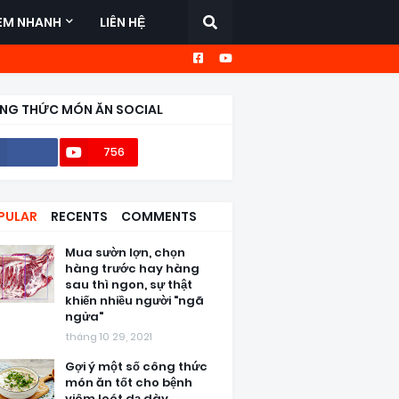
EM NHANH
LIÊN HỆ
NG THỨC MÓN ĂN SOCIAL
756
56,6k
PULAR
RECENTS
COMMENTS
Mua sườn lợn, chọn
hàng trước hay hàng
sau thì ngon, sự thật
khiến nhiều người "ngã
ngửa"
tháng 10 29, 2021
Gợi ý một số công thức
món ăn tốt cho bệnh
viêm loét dạ dày