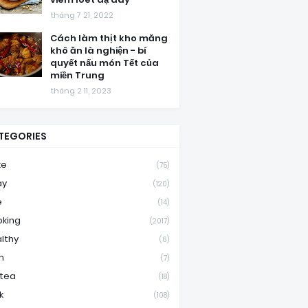
tháng 7 21, 2022
Cách làm thịt kho măng
khô ăn là nghiện - bí
quyết nấu món Tết của
miền Trung
tháng 2 11, 2023
TEGORIES
ke
(75)
ay
(120)
e
(14)
king
(2017)
lthy
(6)
m
(7)
ktea
(18)
k
(108)