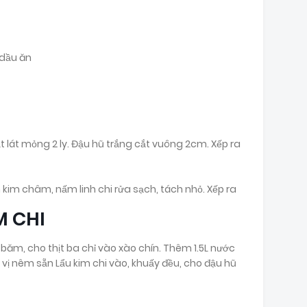
 dầu ăn
ắt lát mỏng 2 ly. Đậu hũ trắng cắt vuông 2cm. Xếp ra
 kim châm, nấm linh chi rửa sạch, tách nhỏ. Xếp ra
M CHI
băm, cho thịt ba chỉ vào xào chín. Thêm 1.5L nước
a vị nêm sẵn Lẩu kim chi vào, khuấy đều, cho đậu hũ