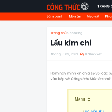
TRANG 
Làm bánh
Món ăn
Mẹo vặt
Pha
Trang chủ
cooking
Lẩu kim chi
tháng 10 09, 2021
0 Nhận xét
Hôm nay mình xin chia sẻ với các
vào bếp với
Công thức Món ăn
nhé!
Menu
NGUYÊN LIỆU