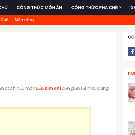
CHỦ
CÔNG THỨC MÓN ĂN
CÔNG THỨC PHA CHẾ
X
 Chế
Món chay
CÔ
PO
 bạn cách nấu món
Lẩu kim chi
đơn giản tại nhà. Cùng