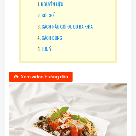
NGUYÊN LIỆU
SƠ CHẾ
CÁCH NẤU GỎI ĐU ĐỦ BA KHÍA
CÁCH DÙNG
LƯU Ý
Xem video Hướng dẫn