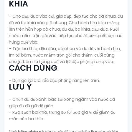
KHÍA
– Cho đậu đũa vào cối, giã dập, tiếp tục cho cà chua, đu
đủ và ba khía vào giã chung. Cho hành tím bào mỏng
lên trên hỗn hợp cà chua, đu đủ, ba khía, đậu đũa. Rưới
nước mắm trộn gỏi vào, tiếp tục cho ớt sừng cắt sợi, rau
húng quế vào.
– Trộn ba khía, đậu đũa, cà chua và đu đủ với hành tím,
1m tỏi băm, nước mắm trộn gỏi cho thấm, cuối cùng
cho ớt băm, lá húng quế và 1/2 đậu phộng rang vào.
CÁCH DÙNG
– Dọn gỏi ra dĩa, rắc đậu phộng rang lên trên.
LƯU Ý
– Chọn đu đủ xanh, bào sợi xong ngâm vào nước đá
giúp đu đủ giữ độ giòn.
– Rửa sạch ba khía, trụng sơ rồi ướp gia vị để giảm độ
măn của ba khía.
Nhớ
bấm chia sẻ
bên dưới để lưu lại trên Facebook khi