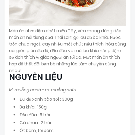
Món ăn chơi đậm chất miền Tây, vừa mang dáng dấp
món ăn nổi tiếng của Thái Lan: gỏi đu đủ ba khía. Nước
trộn chua ngọt, cay nhiều một chút nếu thích, hòa cùng
cái giòn giòn đu đủ, đậu đũa và mùi ba khía nồng đậm
sẽ kích thích vị giác người ăn tối đa. Một món ăn thích
hợp để thết đãi bạn bè những lúc tám chuyện cùng
nhau!
NGUYÊN LIỆU
M: muỗng canh - m: muỗng cafe
Đu đủ xanh bào sợi : 300g
Ba khía : 150g
Đậu đũa : 5 trái
Cà chua : 2 trái
Ớt băm, tỏi băm