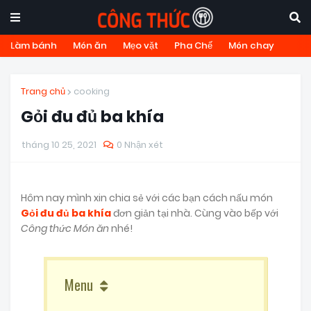
Làm bánh
Món ăn
Mẹo vặt
Pha Chế
Món chay
Trang chủ
cooking
Gỏi đu đủ ba khía
tháng 10 25, 2021
0 Nhận xét
Hôm nay mình xin chia sẻ với các bạn cách nấu món
Gỏi đu đủ ba khía
đơn giản tại nhà. Cùng vào bếp với
Công thức Món ăn
nhé!
Menu