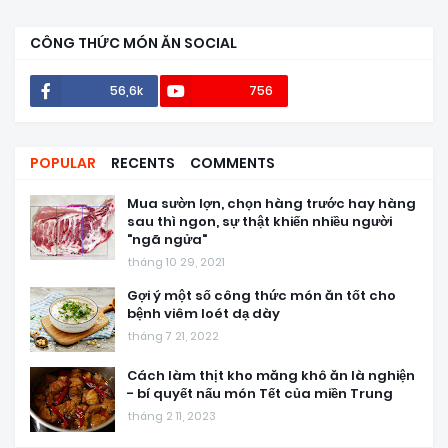
CÔNG THỨC MÓN ĂN SOCIAL
56,6k
756
POPULAR
RECENTS
COMMENTS
Mua sườn lợn, chọn hàng trước hay hàng
sau thì ngon, sự thật khiến nhiều người
"ngã ngửa"
tháng 10 29, 2021
Gợi ý một số công thức món ăn tốt cho
bệnh viêm loét dạ dày
tháng 7 21, 2022
Cách làm thịt kho măng khô ăn là nghiện
- bí quyết nấu món Tết của miền Trung
tháng 2 11, 2023