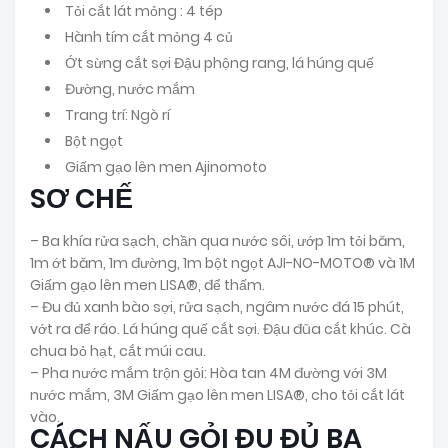
Tỏi cắt lát mỏng : 4 tép
Hành tím cắt mỏng 4 củ
Ớt sừng cắt sợi Đậu phộng rang, lá húng quế
Đường, nước mắm
Trang trí: Ngò rí
Bột ngọt
Giấm gạo lên men Ajinomoto
SƠ CHẾ
– Ba khía rửa sạch, chần qua nước sôi, ướp 1m tỏi băm,
1m ớt băm, 1m đường, 1m bột ngọt AJI-NO-MOTO® và 1M
Giấm gạo lên men LISA®, để thấm.
– Đu đủ xanh bào sợi, rửa sạch, ngâm nước đá 15 phút,
vớt ra để ráo. Lá húng quế cắt sợi. Đậu đũa cắt khúc. Cà
chua bỏ hạt, cắt múi cau.
– Pha nước mắm trộn gỏi: Hòa tan 4M đường với 3M
nước mắm, 3M Giấm gạo lên men LISA®, cho tỏi cắt lát
vào.
CÁCH NẤU GỎI ĐU ĐỦ BA