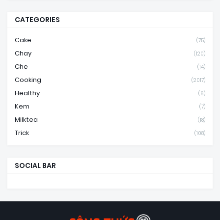
CATEGORIES
Cake
(75)
Chay
(120)
Che
(14)
Cooking
(2017)
Healthy
(6)
Kem
(7)
Milktea
(18)
Trick
(108)
SOCIAL BAR