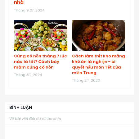
nhà
Tháng 9 27, 2024
Cúng cô hồn tháng 7 lúc
Cách làm thịt kho măng
nào là tốt? Cách bày
khô ăn là nghiện - bí
mâm cúng cô hồn
quyết nấu món Tết của
miền Trung
Tháng 8 11, 2024
Tháng 2 11, 2023
BÌNH LUẬN
Về bài viết Gỏi đu đủ ba khía