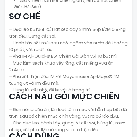
Gia vị nêm sẵn Bột chiên giòn
(Tên cũ: Bột Chiên
Giòn Hải Sản)
SƠ CHẾ
– Dưa leo bỏ ruột, cắt lát xéo dày 3mm, ướp 1/2M đường,
trộn đều. Gừng cắt sợi.
– Hành tây cắt múi cau nhỏ, ngâm vào nước đá khoảng
10 phút, vớt ra để ráo.
– Pha 1M Aji-Quick® Bột Chiên Gà Giòn với 1M bột mì.
– Mực làm sạch, khứa vảy rồng, cắt miếng vừa ăn
2x4cm.
– Pha xốt: Trộn đều 1M xốt Mayonnaise Aji-Mayo®, 1M
tương ớt và 1m dầu mè.
– Húng lủi, cắt nhỏ, để lại vài lá trang trí.
CÁCH NẤU GỎI MỰC CHIÊN
– Đun nóng dầu ăn, lần lượt tẩm mực với hỗn hợp bột đã
trộn, sau đó chiên mực chín vàng, vớt ra để ráo dầu.
– Cho dưa leo, hành tây, gừng, ớt cắt sợi, húng lủi, mực
chiên, xốt pha, 1M mè rang vào tô trộn đều.
CÁCH DÙNG