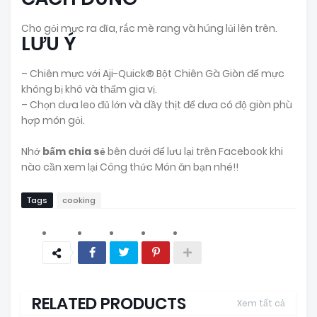
Cho gỏi mực ra đĩa, rắc mè rang và húng lủi lên trên.
LƯU Ý
– Chiên mực với Aji-Quick® Bột Chiên Gà Giòn để mực
không bị khô và thấm gia vị.
– Chọn dưa leo đủ lớn và dầy thịt để dưa có độ giòn phù
hợp món gỏi.
Nhớ
bấm chia sẻ
bên dưới để lưu lại trên Facebook khi
nào cần xem lại Công thức Món ăn bạn nhé!!
Tags
cooking
RELATED PRODUCTS
Xem tất cả