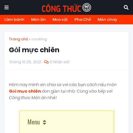
Làm bánh
Món ăn
Mẹo vặt
Pha Chế
Món chay
Trang chủ
cooking
Gỏi mực chiên
tháng 10 26, 2021
0 Nhận xét
Hôm nay mình xin chia sẻ với các bạn cách nấu món
Gỏi mực chiên
đơn giản tại nhà. Cùng vào bếp với
Công thức Món ăn
nhé!
Menu