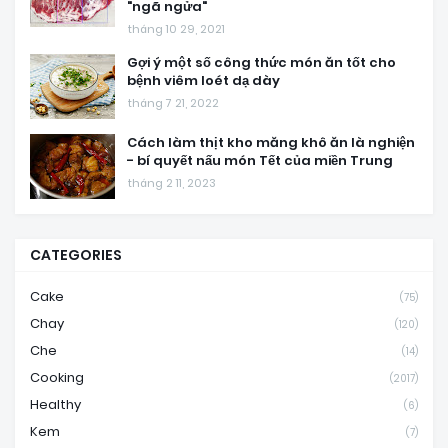
"ngã ngửa"
tháng 10 29, 2021
Gợi ý một số công thức món ăn tốt cho
bệnh viêm loét dạ dày
tháng 7 21, 2022
Cách làm thịt kho măng khô ăn là nghiện
- bí quyết nấu món Tết của miền Trung
tháng 2 11, 2023
CATEGORIES
Cake
(75)
Chay
(120)
Che
(14)
Cooking
(2017)
Healthy
(6)
Kem
(7)