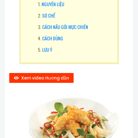
NGUYÊN LIỆU
SƠ CHẾ
CÁCH NẤU GỎI MỰC CHIÊN
CÁCH DÙNG
LƯU Ý
Xem video Hướng dẫn