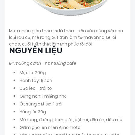
Mực chiên giòn thơm ơi là thơm, trộn vào cùng với các
loại rau củ, mè rang, xốt trộn làm từ mayonnaise, ôi
chao, cuối tuần thật là hạnh phúc rồi đó!
NGUYÊN LIỆU
M: muỗng canh - m: muỗng cafe
Mực lá: 200g
Hành tây: 1/2 củ
Dưa leo: 1 trái to
Gừng non: 1 miếng nhỏ
Ớt sừng cắt sợi: 1 trái
Húng lủi: 30g
Mè rang, đường, tương ớt, bột mì, dầu ăn, dầu mè
Giấm gạo lên men Ajinomoto