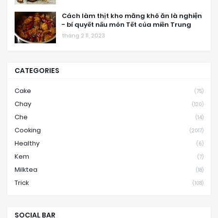
Cách làm thịt kho măng khô ăn là nghiện
- bí quyết nấu món Tết của miền Trung
tháng 2 11, 2023
CATEGORIES
Cake
(75)
Chay
(120)
Che
(14)
Cooking
(2017)
Healthy
(6)
Kem
(7)
Milktea
(18)
Trick
(108)
SOCIAL BAR