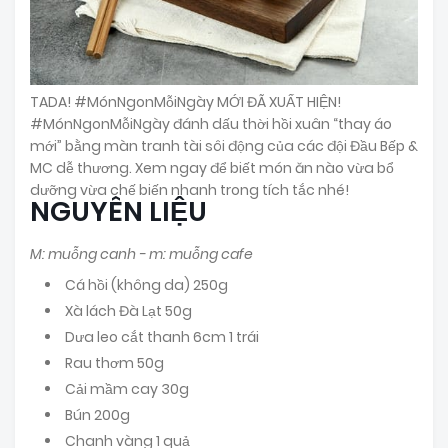
TADA! #MónNgonMỗiNgày MỚI ĐÃ XUẤT HIỆN!
#MónNgonMỗiNgày đánh dấu thời hồi xuân “thay áo
mới” bằng màn tranh tài sôi động của các đội Đầu Bếp &
MC dễ thương. Xem ngay để biết món ăn nào vừa bổ
dưỡng vừa chế biến nhanh trong tích tắc nhé!
NGUYÊN LIỆU
M: muỗng canh - m: muỗng cafe
Cá hồi (không da) 250g
Xà lách Đà Lạt 50g
Dưa leo cắt thanh 6cm 1 trái
Rau thơm 50g
Cải mầm cay 30g
Bún 200g
Chanh vàng 1 quả