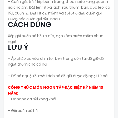
– Cuốn gỏi: trải 1 lớp bánh tráng, thoa nước xung quanh
rìa cho ẩm. Đặt lên 1 ít xà lách, rau thơm, bún, dưa leo, cá
hồi, cuốn lại. Đặt 1 ít cải mầm và sợi ớt ở đầu cuốn gỏi.
Cuốn các cuốn gỏi đều nhau.
CÁCH DÙNG
Xếp gỏi cuốn cá hồi ra dĩa, dọn kèm nước mắm chua
ngọt.
LƯU Ý
– Áp chảo cá vừa chìn tơi, bên trong còn tái để giữ độ
ngọt thơm cho cá hồi
– Để cá nguội rồi mới tách cá để giữ được độ ngọt từ cá.
CÔNG THỨC MÓN NGON TẬP ĐẶC BIỆT KỶ NIỆM 10
NĂM:
– Canape cá hồi xông khói
– Gỏi cuốn cá hồi