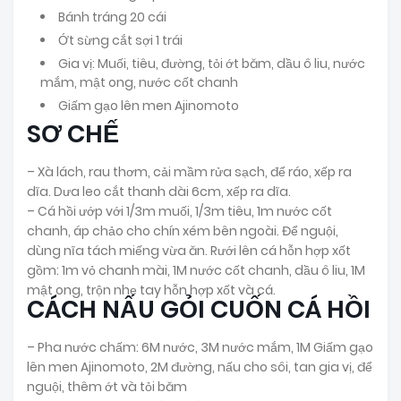
Bánh tráng 20 cái
Ớt sừng cắt sợi 1 trái
Gia vị: Muối, tiêu, đường, tỏi ớt băm, dầu ô liu, nước
mắm, mật ong, nước cốt chanh
Giấm gạo lên men Ajinomoto
SƠ CHẾ
– Xà lách, rau thơm, cải mầm rửa sạch, để ráo, xếp ra
dĩa. Dưa leo cắt thanh dài 6cm, xếp ra dĩa.
– Cá hồi ướp với 1/3m muối, 1/3m tiêu, 1m nước cốt
chanh, áp chảo cho chín xém bên ngoài. Để nguội,
dùng nĩa tách miếng vừa ăn. Rưới lên cá hỗn hợp xốt
gồm: 1m vỏ chanh mài, 1M nước cốt chanh, dầu ô liu, 1M
mật ong, trộn nhẹ tay hỗn hợp xốt và cá.
CÁCH NẤU GỎI CUỐN CÁ HỒI
– Pha nước chấm: 6M nước, 3M nước mắm, 1M Giấm gạo
lên men Ajinomoto, 2M đường, nấu cho sôi, tan gia vị, để
nguội, thêm ớt và tỏi băm