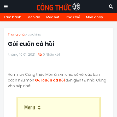
Làm bánh
Món ăn
Mẹo vặt
Pha Chế
Món chay
Trang chủ
cooking
Gỏi cuốn cá hồi
tháng 10 01, 2021
0 Nhận xét
Hôm nay Công thức Món ăn xin chia sẻ với các bạn
cách nấu món
Gỏi cuốn cá hồi
đơn giản tại nhà. Cùng
vào bếp nhé!
Menu