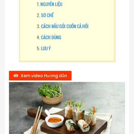
NGUYÊN LIỆU
SƠ CHẾ
CÁCH NẤU GỎI CUỐN CÁ HỒI
CÁCH DÙNG
LƯU Ý
Xem video Hướng dẫn