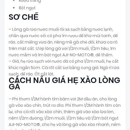
Rượu trắng
Bột ngọt
SƠ CHẾ
– Lòng gà rửa nước muối rồi xả sạch bằng nước lạnh,
chần qua nước sôi có pha 1m rượu để khử mùi tanh, để
ráo, cắt miếng vừa ăn, riêng mề gà chẻ đôi, khứa ca rô
trên mặt cắt. Ướp lòng gà với 1/2m muối, 1/2m tiêu, 1m
nước mắm và 1m bột ngọt AJI-NO-MOTO®, để thấm.
– Giá, hẹ rửa sạch với nước đá có pha 1/2m muối, hẹ cắt
khúc ngắn 5cm. Cà rốt cắt sợi bằng cọng giá. Ngò rí rửa
sạch, để ráo. Ớt cắt lát.
CÁCH NẤU GIÁ HẸ XÀO LÒNG
GÀ
– Phi thơm 1/2M hành tím băm với 2M dầu ăn, cho lòng
gà vào xào chín, trút ra dĩa. Phi thơm 1/2M hành tím còn
lại, cho cà rốt vào xào chín, thêm giá vào xào lửa lớn,
nêm 1/2m đường, 1/2m muối, 1/2m tiêu và 1/2m bột ngọt
AJI-NO-MOTO®, cho hẹ và lòng gà vào xào nhanh, nếm