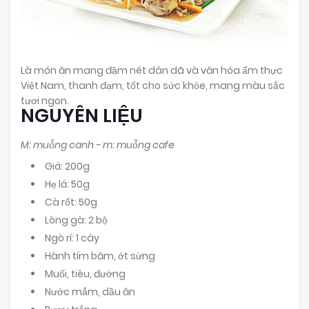
Là món ăn mang đậm nét dân dã và văn hóa ẩm thực
Việt Nam, thanh đạm, tốt cho sức khỏe, mang màu sắc
tươi ngon.
NGUYÊN LIỆU
M: muỗng canh - m: muỗng cafe
Giá: 200g
Hẹ lá: 50g
Cà rốt: 50g
Lòng gà: 2 bộ
Ngò rí: 1 cây
Hành tím băm, ớt sừng
Muối, tiêu, đường
Nước mắm, dầu ăn