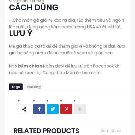
vị vừa ăn, tắt bếp.
CÁCH DÙNG
– Cho
món gà
giá hẹ xào ra dĩa, rắc thêm tiêu và ngò rí
lên mặt, dùng nóng kèm nước tương LISA và ớt cắt lát.
LƯU Ý
Mề gà khứa ca rô để dễ thấm gia vị và không bị dai. Rửa
giá, hẹ bằng nước đá có muối sẽ sạch và giòn hơn.
Nhớ
bấm chia sẻ
bên dưới để lưu lại trên Facebook khi
nào cần xem lại Công thức Món ăn bạn nhé!!
Tags
cooking
RELATED PRODUCTS
Xem tất cả