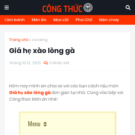
Làm bánh
Món ăn
Mẹo vặt
Pha Chế
Món chay
Trang chủ
cooking
Giá hẹ xào lòng gà
tháng 10 12, 2021
0 Nhận xét
Hôm nay mình xin chia sẻ với các bạn cách nấu món
Giá hẹ xào lòng gà
đơn giản tại nhà. Cùng vào bếp với
Công thức Món ăn
nhé!
Menu