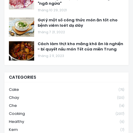
"ngã ngửa"
tháng 10 29, 2021
Gợi ý một số công thức món ăn tốt cho
bệnh viêm loét dạ dày
tháng 7 21, 2022
Cách làm thịt kho măng khô ăn là nghiện
- bí quyết nấu món Tết của miền Trung
tháng 2 11, 2023
CATEGORIES
Cake
(75)
Chay
(120)
Che
(14)
Cooking
(2017)
Healthy
(6)
Kem
(7)