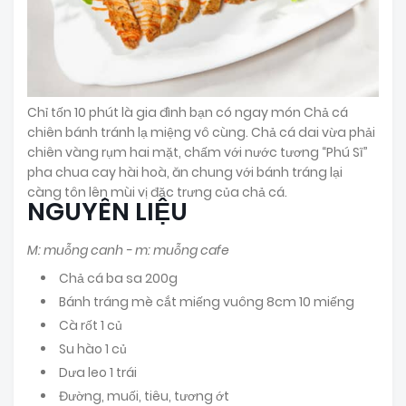
Chỉ tốn 10 phút là gia đình bạn có ngay món Chả cá
chiên bánh tránh lạ miệng vô cùng. Chả cá dai vừa phải
chiên vàng rụm hai mặt, chấm với nước tương “Phú Sĩ”
pha chua cay hài hoà, ăn chung với bánh tráng lại
càng tôn lên mùi vị đặc trưng của chả cá.
NGUYÊN LIỆU
M: muỗng canh - m: muỗng cafe
Chả cá ba sa 200g
Bánh tráng mè cắt miếng vuông 8cm 10 miếng
Cà rốt 1 củ
Su hào 1 củ
Dưa leo 1 trái
Đường, muối, tiêu, tương ớt