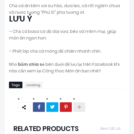
Chả cá ăn kèm với su hào, dưa leo, cà rốt ngâm chua
và nước tương “Phú Sĩ” pha tương ớt.
LƯU Ý
– Chả cá basa có độ dai vừa, béo và mềm mại, giúp
món ăn ngon hơn.
– Phết lớp chả cá mỏng để chiên nhanh chín.
Nhớ
bấm chia sẻ
bên dưới để lưu lại trên Facebook khi
nào cần xem lại Công thức Món ăn bạn nhé!!
Tags
cooking
RELATED PRODUCTS
Xem tất cả