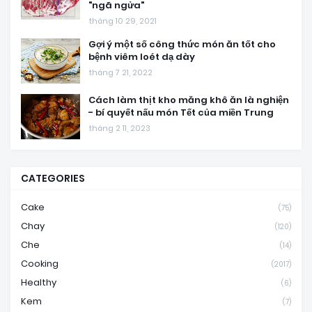
"ngã ngửa"
tháng 10 29, 2021
Gợi ý một số công thức món ăn tốt cho
bệnh viêm loét dạ dày
tháng 7 21, 2022
Cách làm thịt kho măng khô ăn là nghiện
- bí quyết nấu món Tết của miền Trung
tháng 2 11, 2023
CATEGORIES
Cake
(75)
Chay
(120)
Che
(14)
Cooking
(2017)
Healthy
(6)
Kem
(7)