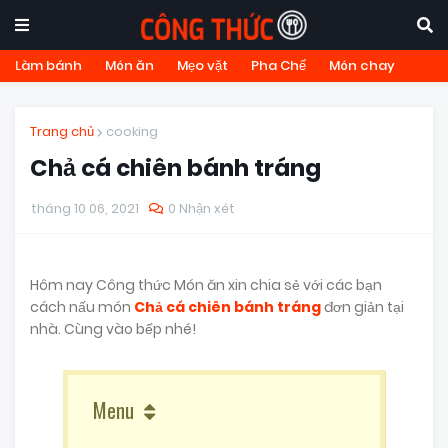
Làm bánh
Món ăn
Mẹo vặt
Pha Chế
Món chay
Trang chủ
cooking
Chả cá chiên bánh tráng
tháng 10 06, 2021
0 Nhận xét
Hôm nay Công thức Món ăn xin chia sẻ với các bạn
cách nấu món
Chả cá chiên bánh tráng
đơn giản tại
nhà. Cùng vào bếp nhé!
Menu