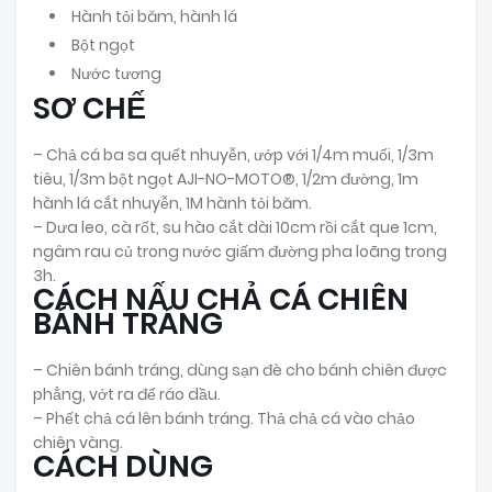
Hành tỏi băm, hành lá
Bột ngọt
Nước tương
SƠ CHẾ
– Chả cá ba sa quết nhuyễn, ướp với 1/4m muối, 1/3m
tiêu, 1/3m bột ngọt AJI-NO-MOTO®, 1/2m đường, 1m
hành lá cắt nhuyễn, 1M hành tỏi băm.
– Dưa leo, cà rốt, su hào cắt dài 10cm rồi cắt que 1cm,
ngâm rau củ trong nước giấm đường pha loãng trong
3h.
CÁCH NẤU CHẢ CÁ CHIÊN
BÁNH TRÁNG
– Chiên bánh tráng, dùng sạn đè cho bánh chiên được
phẳng, vớt ra để ráo dầu.
– Phết chả cá lên bánh tráng. Thả chả cá vào chảo
chiên vàng.
CÁCH DÙNG