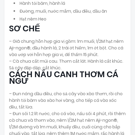
Hành tỏi băm, hành lá
Đường, muối, nước mắm, dầu điều, dầu ăn
Hạt nêm Heo
SƠ CHẾ
– Giã chung hỗn hợp gia vị gồm: 1m muối, 1/2M hạt nêm
Aji-ngon®, đầu hành lá, 2 trái ớt hiểm, 1m ớt bột. Cho cá
vào ướp với hỗn hợp gia vị, để thấm 15 phút.
– Cà chua cắt múi cau. Thơm cắt lát. Hành lá cắt khúc.
Sả cây đập dập, cắt khúc.
CÁCH NẤU CANH THƠM CÁ
NGỪ
– Đun nóng dầu điều, cho sả cây vào xào thơm, rồi cho
hành tỏi băm vào xào hơi vàng, cho tiếp cá vào xóc
đều, tắt lửa.
– Đun sôi 1.2 lít nước, cho cá vào, nấu sôi 4 phút, rồi thêm
cà chua và thơm vào, nêm 1/2M hạt nêm Aji-ngon®,
1/2M đường và 1m muối, khuấy đều, cuối cùng cho bắp
chuối vào, tắt lửa, nêm thêm 1M nước mắm, rắc hành lá