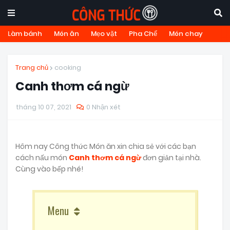
Làm bánh
Món ăn
Mẹo vặt
Pha Chế
Món chay
Trang chủ
cooking
Canh thơm cá ngừ
tháng 10 07, 2021
0 Nhận xét
Hôm nay Công thức Món ăn xin chia sẻ với các bạn
cách nấu món
Canh thơm cá ngừ
đơn giản tại nhà.
Cùng vào bếp nhé!
Menu