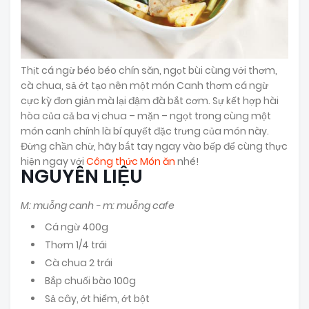
Thịt cá ngừ béo béo chín săn, ngọt bùi cùng với thơm,
cà chua, sả ớt tạo nên một món Canh thơm cá ngừ
cực kỳ đơn giản mà lại đậm đà bắt cơm. Sự kết hợp hài
hòa của cả ba vị chua – mặn – ngọt trong cùng một
món canh chính là bí quyết đặc trưng của món này.
Đừng chần chừ, hãy bắt tay ngay vào bếp để cùng thực
hiện ngay với
Công thức Món ăn
nhé!
NGUYÊN LIỆU
M: muỗng canh - m: muỗng cafe
Cá ngừ 400g
Thơm 1/4 trái
Cà chua 2 trái
Bắp chuối bào 100g
Sả cây, ớt hiểm, ớt bột