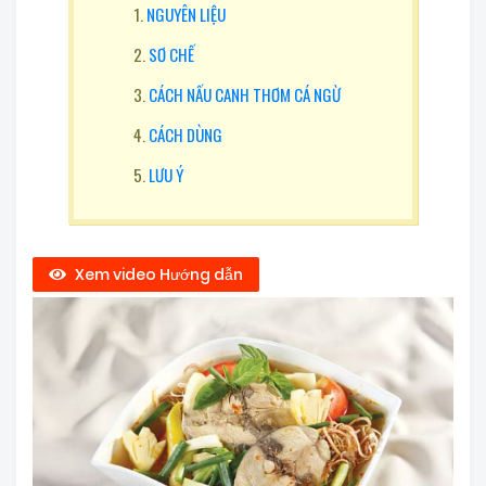
NGUYÊN LIỆU
SƠ CHẾ
CÁCH NẤU CANH THƠM CÁ NGỪ
CÁCH DÙNG
LƯU Ý
Xem video Hướng dẫn