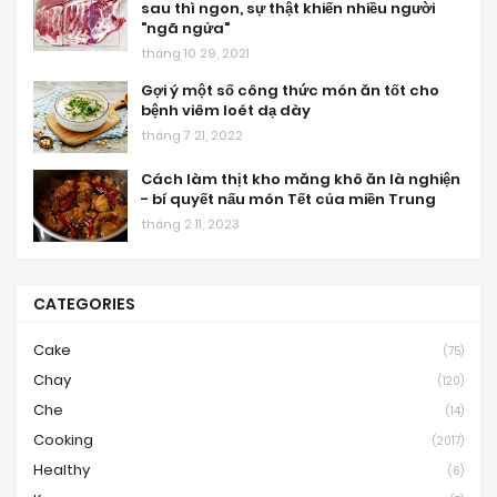
sau thì ngon, sự thật khiến nhiều người
"ngã ngửa"
tháng 10 29, 2021
Gợi ý một số công thức món ăn tốt cho
bệnh viêm loét dạ dày
tháng 7 21, 2022
Cách làm thịt kho măng khô ăn là nghiện
- bí quyết nấu món Tết của miền Trung
tháng 2 11, 2023
CATEGORIES
Cake
(75)
Chay
(120)
Che
(14)
Cooking
(2017)
Healthy
(6)