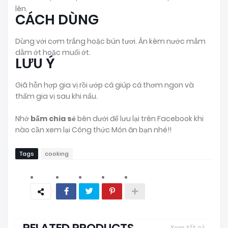
lên.
CÁCH DÙNG
Dùng với cơm trắng hoặc bún tươi. Ăn kèm nước mắm
dằm ớt hoặc muối ớt.
LƯU Ý
Giã hỗn hợp gia vị rồi ướp cá giúp cá thơm ngon và
thấm gia vị sau khi nấu.
Nhớ
bấm chia sẻ
bên dưới để lưu lại trên Facebook khi
nào cần xem lại Công thức Món ăn bạn nhé!!
Tags
cooking
RELATED PRODUCTS
Xem tất cả