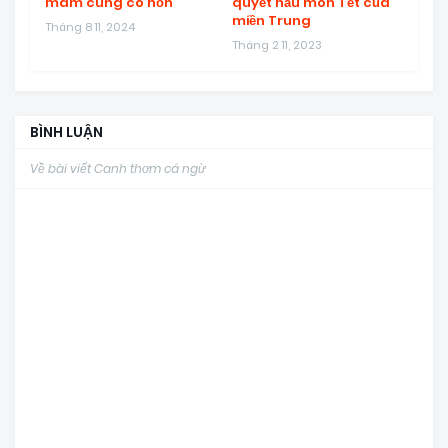
mâm cúng cô hồn
quyết nấu món Tết của
miền Trung
Tháng 8 11, 2024
Tháng 2 11, 2023
BÌNH LUẬN
Về bài viết Canh thơm cá ngừ