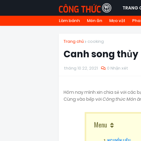
TRANG 
Làm bánh
Món ăn
Mẹo vặt
Pha
Trang chủ
cooking
Canh song thủy
tháng 10 22, 2021
0 Nhận xét
Hôm nay mình xin chia sẻ với các
Cùng vào bếp với
Công thức Món ă
Menu
NGUYÊN LIỆU