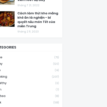
tháng 7 21, 2022
Cách làm thịt kho măng
khô ăn là nghiện - bí
quyết nấu món Tết của
miền Trung
tháng 2 11, 2023
TEGORIES
ke
(75)
ay
(120)
e
(14)
king
(2017)
lthy
(6)
m
(7)
ktea
(18)
k
(108)