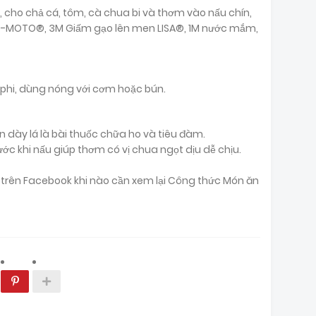
 cho chả cá, tôm, cà chua bi và thơm vào nấu chín,
NO-MOTO®, 3M Giấm gạo lên men LISA®, 1M nước mắm,
 phi, dùng nóng với cơm hoặc bún.
n dày lá là bài thuốc chữa ho và tiêu đàm.
ớc khi nấu giúp thơm có vị chua ngọt dịu dễ chịu.
ại trên Facebook khi nào cần xem lại Công thức Món ăn