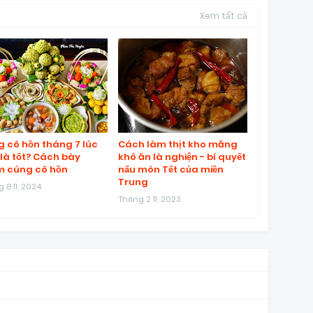
Xem tất cả
 cô hồn tháng 7 lúc
Cách làm thịt kho măng
là tốt? Cách bày
khô ăn là nghiện - bí quyết
 cúng cô hồn
nấu món Tết của miền
Trung
 8 11, 2024
Tháng 2 11, 2023