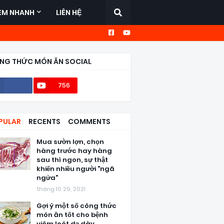
EM NHANH
LIÊN HỆ
NG THỨC MÓN ĂN SOCIAL
756
56,6k
PULAR
RECENTS
COMMENTS
Mua sườn lợn, chọn
hàng trước hay hàng
sau thì ngon, sự thật
khiến nhiều người "ngã
ngửa"
tháng 10 29, 2021
Gợi ý một số công thức
món ăn tốt cho bệnh
viêm loét dạ dày