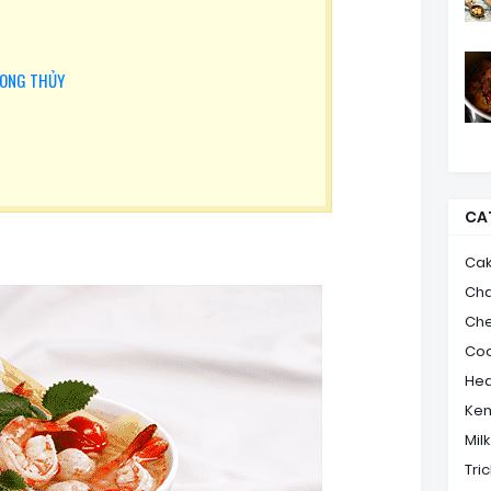
SONG THỦY
CA
Ca
Ch
Ch
Coo
Hea
Ke
Mil
Tric