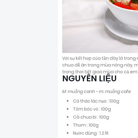
Với sự kết hợp của tần dày lá tro
chua dễ ăn trong mùa nóng này, m
trong thời tiết giao mùa cho cả em
NGUYÊN LIỆU
M: muỗng canh - m: muỗng cafe
Cá thác lác nạo : 100g
Tôm bóc vỏ : 100g
Cà chua bi : 100g
Thơm : 100g
Nước dùng : 1.2 lít