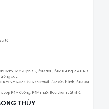
sa tế
hi băm, 1M dầu phi tỏi, 1/3M tiêu, 1/4M Bột ngọt AJI-NO-
trứng cút.
i, ướp với 1/3M tiêu, 1/4M muối, 1/2M đầu hành, 1/4M Bột
i, ướp 1/4M đường, 1/4M muối. Rau thơm cắt nhỏ.
SONG THỦY