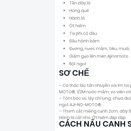
Tần dày lá
Húng quế
Hành lá
Ớt hiểm
Tỏi phi có dầu
Đầu hành băm
Đường, nước mắm, tiêu, muối, 
Giấm gạo lên men Ajinomoto
Bột ngọt
SƠ CHẾ
– Cá thác lác tán nhuyễn với 1m tỏi p
MOTO®, 1/2M nước mắm, vo viên cỡ 
– Tôm bóc vỏ, lấy chỉ lưng, chừa đuô
ngọt AJI-NO-MOTO®.
– Thơm cắt miếng cạnh 2cm, dày 5 l
Hành lá cắt nhỏ. Ớt hiểm đập dập.
CÁCH NẤU CANH 