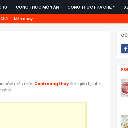
CHỦ
CÔNG THỨC MÓN ĂN
CÔNG THỨC PHA CHẾ
X
 Chế
Món chay
CÔ
PO
 bạn cách nấu món
Canh song thủy
đơn giản tại nhà.
n
nhé!