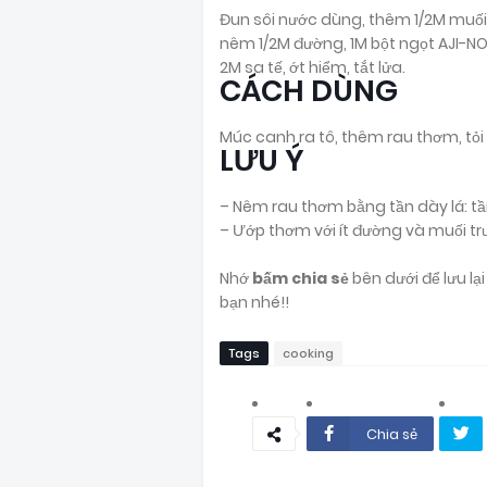
Đun sôi nước dùng, thêm 1/2M muối,
nêm 1/2M đường, 1M bột ngọt AJI-
2M sa tế, ớt hiểm, tắt lửa.
CÁCH DÙNG
Múc canh ra tô, thêm rau thơm, tỏi
LƯU Ý
– Nêm rau thơm bằng tần dày lá: tầ
– Ướp thơm với ít đường và muối trư
Nhớ
bấm chia sẻ
bên dưới để lưu l
bạn nhé!!
Tags
cooking
Chia sẻ