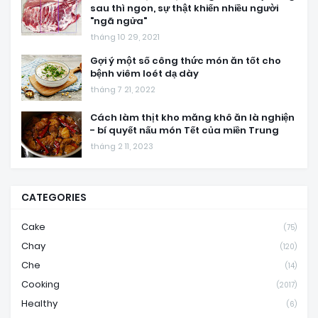
sau thì ngon, sự thật khiến nhiều người
"ngã ngửa"
tháng 10 29, 2021
Gợi ý một số công thức món ăn tốt cho
bệnh viêm loét dạ dày
tháng 7 21, 2022
Cách làm thịt kho măng khô ăn là nghiện
- bí quyết nấu món Tết của miền Trung
tháng 2 11, 2023
CATEGORIES
Cake
(75)
Chay
(120)
Che
(14)
Cooking
(2017)
Healthy
(6)