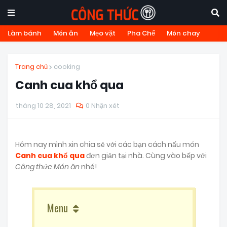
Làm bánh
Món ăn
Mẹo vặt
Pha Chế
Món chay
Trang chủ
cooking
Canh cua khổ qua
tháng 10 28, 2021
0 Nhận xét
Hôm nay mình xin chia sẻ với các bạn cách nấu món
Canh cua khổ qua
đơn giản tại nhà. Cùng vào bếp với
Công thức Món ăn
nhé!
Menu