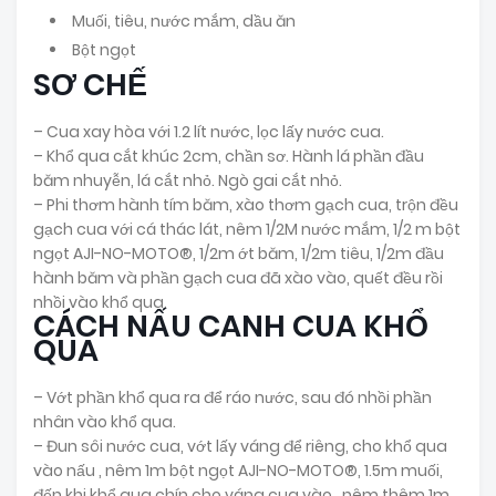
Muối, tiêu, nước mắm, dầu ăn
Bột ngọt
SƠ CHẾ
– Cua xay hòa với 1.2 lít nước, lọc lấy nước cua.
– Khổ qua cắt khúc 2cm, chần sơ. Hành lá phần đầu
băm nhuyễn, lá cắt nhỏ. Ngò gai cắt nhỏ.
– Phi thơm hành tím băm, xào thơm gạch cua, trộn đều
gạch cua với cá thác lát, nêm 1/2M nước mắm, 1/2 m bột
ngọt AJI-NO-MOTO®, 1/2m ớt băm, 1/2m tiêu, 1/2m đầu
hành băm và phần gạch cua đã xào vào, quết đều rồi
nhồi vào khổ qua.
CÁCH NẤU CANH CUA KHỔ
QUA
– Vớt phần khổ qua ra để ráo nước, sau đó nhồi phần
nhân vào khổ qua.
– Đun sôi nước cua, vớt lấy váng để riêng, cho khổ qua
vào
nấu
, nêm 1m bột ngọt AJI-NO-MOTO®, 1.5m muối,
đến khi khổ qua chín cho váng cua vào , nêm thêm 1m