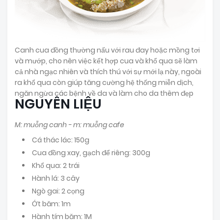
Canh cua đồng thường nấu với rau đay hoặc mồng tơi
và mướp, cho nên việc kết hợp cua và khổ qua sẽ làm
cả nhà ngạc nhiên và thích thú với sự mới lạ này, ngoài
ra khổ qua còn giúp tăng cường hệ thống miễn dịch,
ngăn ngừa các bệnh về da và làm cho da thêm đẹp
NGUYÊN LIỆU
M: muỗng canh - m: muỗng cafe
Cá thác lác: 150g
Cua đồng xay, gạch để riêng: 300g
Khổ qua: 2 trái
Hành lá: 3 cây
Ngò gai: 2 cọng
Ớt băm: 1m
Hành tím băm: 1M