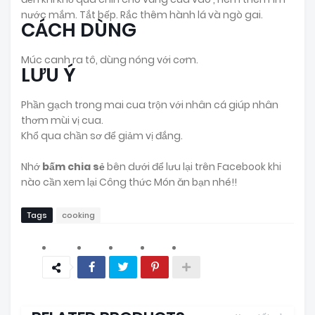
nước mắm. Tắt bếp. Rắc thêm hành lá và ngò gai.
CÁCH DÙNG
Múc canh ra tô, dùng nóng với cơm.
LƯU Ý
Phần gạch trong mai cua trộn với nhân cá giúp nhân
thơm mùi vị cua.
Khổ qua chần sơ để giảm vị đắng.
Nhớ
bấm chia sẻ
bên dưới để lưu lại trên Facebook khi
nào cần xem lại Công thức Món ăn bạn nhé!!
Tags
cooking