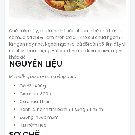
Cuối tuần này, khi đi chợ thì các chị em nhớ ghé hàng
cá mua cá đối về làm món Cá đối kho cải chua ngon ơi
là ngon này nhé. Ngoài ngon ra, cá đối còn bổ lắm đấy vì
nó chứa hàm lượng i-ốt cao hơn các loại cá nước ngọt
khác đó.
NGUYÊN LIỆU
M: muỗng canh - m: muỗng cafe
Cá đối: 400g
Cải chua: 300g
Cà chua: 1 trái
Hành lá, hành tím băm, ớt sừng, ớt hiểm
Đường, nước mắm
Hạt nêm Heo
SƠ CHẾ