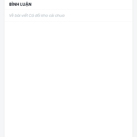
BÌNH LUẬN
Về bài viết Cá đối kho cải chua