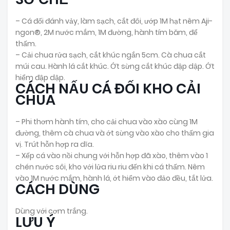
– Cá đối đánh vảy, làm sạch, cắt đôi, ướp 1M hạt nêm Aji-
ngon®, 2M nước mắm, 1M đường, hành tím băm, để
thấm.
– Cải chua rửa sạch, cắt khúc ngắn 5cm. Cà chua cắt
múi cau. Hành lá cắt khúc. Ớt sừng cắt khúc đập dập. Ớt
hiểm đập dập.
CÁCH NẤU CÁ ĐỐI KHO CẢI
CHUA
– Phi thơm hành tím, cho cải chua vào xào cùng 1M
đường, thêm cà chua và ớt sừng vào xào cho thấm gia
vị. Trút hỗn hợp ra dĩa.
– Xếp cá vào nồi chung với hỗn hợp đã xào, thêm vào 1
chén nước sôi, kho với lửa riu riu đến khi cá thấm. Nêm
vào 1M nước mắm, hành lá, ớt hiểm vào đảo đều, tắt lửa.
CÁCH DÙNG
Dùng với cơm trắng.
LƯU Ý