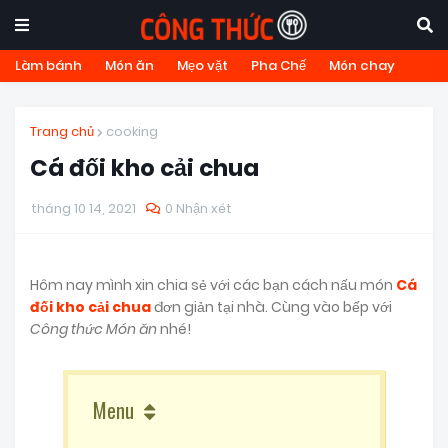
Làm bánh
Món ăn
Mẹo vặt
Pha Chế
Món chay
Trang chủ
cooking
Cá đối kho cải chua
tháng 10 14, 2021
0 Nhận xét
Hôm nay mình xin chia sẻ với các bạn cách nấu món
Cá
đối kho cải chua
đơn giản tại nhà. Cùng vào bếp với
Công thức Món ăn
nhé!
Menu