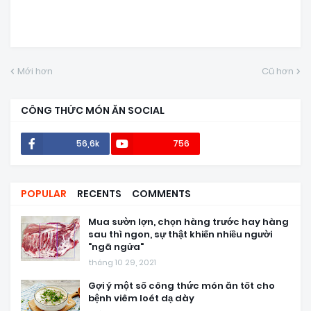
Mới hơn
Cũ hơn
CÔNG THỨC MÓN ĂN SOCIAL
56,6k
756
POPULAR
RECENTS
COMMENTS
Mua sườn lợn, chọn hàng trước hay hàng
sau thì ngon, sự thật khiến nhiều người
"ngã ngửa"
tháng 10 29, 2021
Gợi ý một số công thức món ăn tốt cho
bệnh viêm loét dạ dày