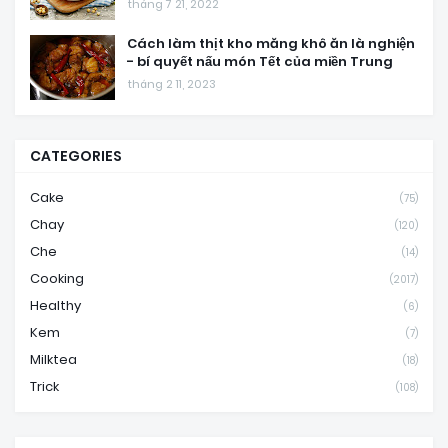
tháng 7 21, 2022
Cách làm thịt kho măng khô ăn là nghiện
- bí quyết nấu món Tết của miền Trung
tháng 2 11, 2023
CATEGORIES
Cake
(75)
Chay
(120)
Che
(14)
Cooking
(2017)
Healthy
(6)
Kem
(7)
Milktea
(18)
Trick
(108)