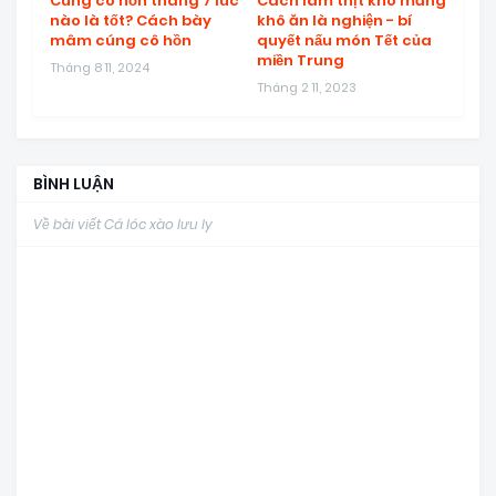
Cúng cô hồn tháng 7 lúc
Cách làm thịt kho măng
nào là tốt? Cách bày
khô ăn là nghiện - bí
mâm cúng cô hồn
quyết nấu món Tết của
miền Trung
Tháng 8 11, 2024
Tháng 2 11, 2023
BÌNH LUẬN
Về bài viết Cá lóc xào lưu ly