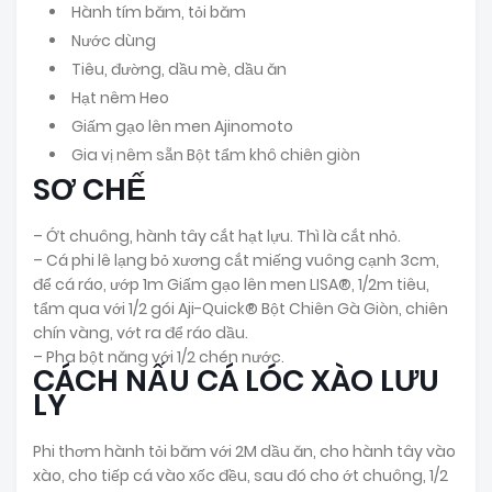
Hành tím băm, tỏi băm
Nước dùng
Tiêu, đường, dầu mè, dầu ăn
Hạt nêm Heo
Giấm gạo lên men Ajinomoto
Gia vị nêm sẵn Bột tẩm khô chiên giòn
SƠ CHẾ
– Ớt chuông, hành tây cắt hạt lựu. Thì là cắt nhỏ.
– Cá phi lê lạng bỏ xương cắt miếng vuông cạnh 3cm,
để cá ráo, ướp 1m Giấm gạo lên men LISA®, 1/2m tiêu,
tẩm qua với 1/2 gói Aji-Quick® Bột Chiên Gà Giòn, chiên
chín vàng, vớt ra để ráo dầu.
– Pha bột năng với 1/2 chén nước.
CÁCH NẤU CÁ LÓC XÀO LƯU
LY
Phi thơm hành tỏi băm với 2M dầu ăn, cho hành tây vào
xào, cho tiếp cá vào xốc đều, sau đó cho ớt chuông, 1/2