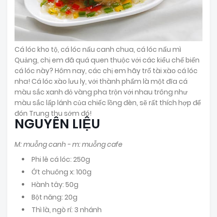
Cá lóc kho tộ, cá lóc nấu canh chua, cá lóc nấu mì
Quảng, chị em đã quá quen thuộc với các kiểu chế biến
cá lóc này? Hôm nay, các chị em hãy trổ tài xào cá lóc
nha! Cá lóc xào lưu ly, với thành phẩm là một đĩa cá
màu sắc xanh đỏ vàng pha trộn với nhau trông như
màu sắc lấp lánh của chiếc lồng đèn, sẽ rất thích hợp để
đón Trung thu sớm đó!
NGUYÊN LIỆU
M: muỗng canh - m: muỗng cafe
Phi lê cá lóc: 250g
Ớt chuông x: 100g
Hành tây: 50g
Bột năng: 20g
Thì là, ngò rí: 3 nhánh