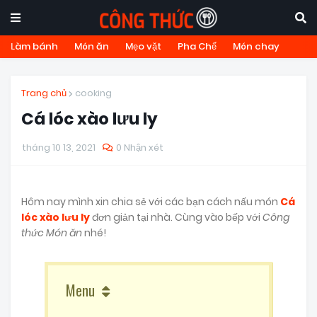
Làm bánh
Món ăn
Mẹo vặt
Pha Chế
Món chay
Trang chủ
cooking
Cá lóc xào lưu ly
tháng 10 13, 2021
0 Nhận xét
Hôm nay mình xin chia sẻ với các bạn cách nấu món
Cá
lóc xào lưu ly
đơn giản tại nhà. Cùng vào bếp với
Công
thức Món ăn
nhé!
Menu