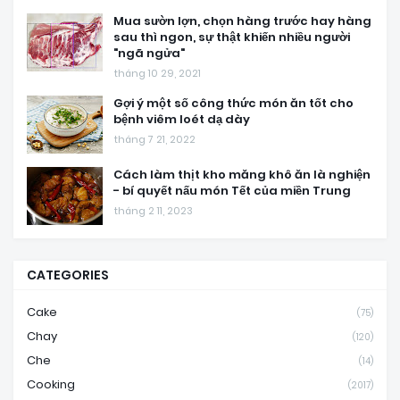
Mua sườn lợn, chọn hàng trước hay hàng
sau thì ngon, sự thật khiến nhiều người
"ngã ngửa"
tháng 10 29, 2021
Gợi ý một số công thức món ăn tốt cho
bệnh viêm loét dạ dày
tháng 7 21, 2022
Cách làm thịt kho măng khô ăn là nghiện
- bí quyết nấu món Tết của miền Trung
tháng 2 11, 2023
CATEGORIES
Cake
(75)
Chay
(120)
Che
(14)
Cooking
(2017)