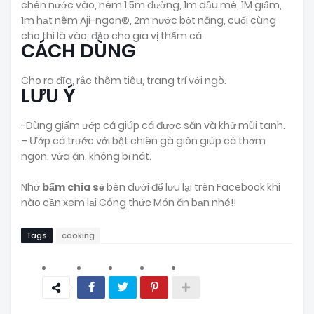
chén nước vào, nêm 1.5m đường, 1m dầu mè, 1M giấm,
1m hạt nêm Aji-ngon®, 2m nước bột năng, cuối cùng
cho thì là vào, đảo cho gia vị thấm cá.
CÁCH DÙNG
Cho ra đĩa, rắc thêm tiêu, trang trí với ngò.
LƯU Ý
-Dùng giấm ướp cá giúp cá được săn và khử mùi tanh.
– Ướp cá trước với bột chiên gà giòn giúp cá thơm
ngon, vừa ăn, không bị nát.
Nhớ
bấm chia sẻ
bên dưới để lưu lại trên Facebook khi
nào cần xem lại Công thức Món ăn bạn nhé!!
Tags
cooking