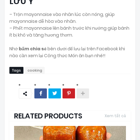
LƯU Ý
– Trộn mayonnaise vào nhân lúc còn nóng, giúp
mayonnaise dễ hòa vào nhân.
– Phết mayonnaise lên bánh trước khi nướng giúp bánh
ít bị khô và tăng hương thơm.
Nhớ
bấm chia sẻ
bên dưới để lưu lại trên Facebook khi
nào cần xem lại Công thức Món ăn bạn nhé!!
Tags
cooking
RELATED PRODUCTS
Xem tất cả