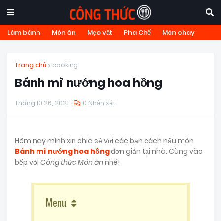
Làm bánh
Món ăn
Mẹo vặt
Pha Chế
Món chay
Trang chủ
cooking
Bánh mì nướng hoa hồng
tháng 10 26, 2021
0 Nhận xét
Hôm nay mình xin chia sẻ với các bạn cách nấu món
Bánh mì nướng hoa hồng
đơn giản tại nhà. Cùng vào
bếp với
Công thức Món ăn
nhé!
Menu