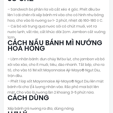
– Sandwich bỏ phần rìa và cắt xéo 4 góc. Phết đều bơ
lên 1 cái chén rồi xếp bánh mì vào cho có hình như bông
hoa, cho vào lò nướng sơ 1- 2 phút, nhiệt độ 160-180
C.
0
– Cải bó xôi trụng qua nước sôi có chút muối, vớt ra
nước lạnh, vắt ráo, cắt khúc dài 2cm. Jambon cắt vuông
1cm.
CÁCH NẤU BÁNH MÌ NƯỚNG
HOA HỒNG
– Làm nhân bánh: đun chảy 1M bơ lạt, cho jambon và bó
xôi vào xào, cho ít muối, tiêu, đảo nhanh. Tắt bếp, cho ra
tô, cho vào tô 1M xốt Mayonnaise Aji-Mayo® Ngọt Dịu,
trộn đều.
– Phết 1 lớp xốt Mayonnaise Aji-Mayo® Ngọt Dịu lên mặt
bánh rồi cho 1/4 lượng nhân vào. Rắc phô mai bột lên
mặt. Cho vào lò nướng lần 2 khoảng 3-5 phút nữa.
CÁCH DÙNG
Xếp bánh mì nướng ra đĩa, dùng nóng.