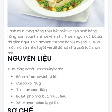
Bánh mì nướng trông thật bắt mắt với tạo hình bông
hồng, cạnh bánh mì hơi xém nhẹ, thơm ngon; cải bó xôi
thì giòn ngọt; thịt jambon thì beo béo lạ miệng. Quả là
một món ăn nhẹ tuyệt vời để đãi cả nhà cuối tuần này
đó!
NGUYÊN LIỆU
M: muỗng canh - m: muỗng cafe
Bánh mì sandwich: 4 lát
Cải bó xôi: 30g
Thịt Jambon: 50g
Bơ lạt, phô mai bột, muối, tiêu
Xốt Mayonnaise Ngọt Dịu
SƠ CHẾ