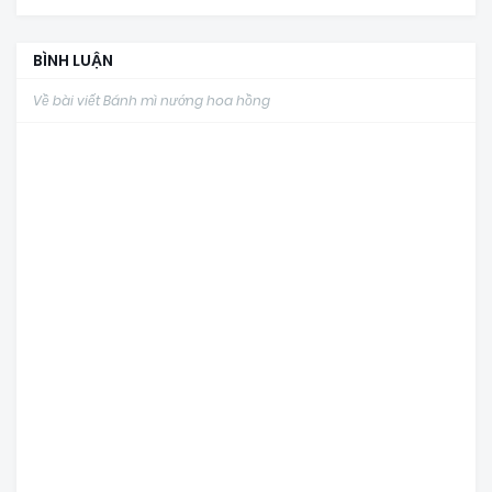
BÌNH LUẬN
Về bài viết Bánh mì nướng hoa hồng