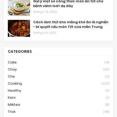
Gợi ý một số công thức món ăn tốt cho
bệnh viêm loét dạ dày
tháng 7 21, 2022
Cách làm thịt kho măng khô ăn là nghiện
- bí quyết nấu món Tết của miền Trung
tháng 2 11, 2023
CATEGORIES
Cake
(75)
Chay
(120)
Che
(14)
Cooking
(2017)
Healthy
(6)
Kem
(7)
Milktea
(18)
Trick
(108)