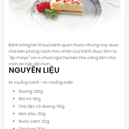
Bánh bông lan là loại bánh quen thuộc nhưng nay được
chế biến phong cách mới, nhân của bánh được làm từ
"Aji-mayo" với vị chua ngọt hơi béo nhẹ càng làm cho
món ăn hấp dẫn hơn.
NGUYÊN LIỆU
M: muỗng canh - m: muỗng cafe
Đường: 120g
Bột mì: 110g
Sữa đặc có đường: 50g
Mứt dâu: 30g
Nước cam: 20g
Sữa tươi: 20g