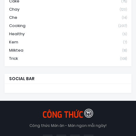
Cake
(75)
Chay
(120)
Che
(14)
Cooking
(2017)
Healthy
(6)
Kem
(7)
Milktea
(18)
Trick
(108)
SOCIAL BAR
Công thức Món ăn - Món ngon mỗi ngày!