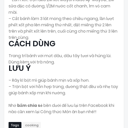
sữa đặc có đường, 1/2M nước cốt chanh, 1m vỏ cam
mài.
– Cắt bánh làm 3 lát mỏng theo chiều ngang, lần lượt
phết xốt pha lên miếng thứ nhất, đặt miếng thứ 2 lên
trên và phết xốt lên trên, cuối cùng cho miếng thứ 3 lên
trên cùng.
CÁCH DÙNG
Trang trí bánh với mứt dâu, dâu tây tươi và húng lủi.
Dùng kèm với trà nóng.
LƯU Ý
– Rây kĩ bột mì giúp bánh mịn và xốp hơn.
– Trộn bột với hỗn hợp trứng, đường thật đều và nhẹ tay
giúp bánh xốp mịn khi nướng.
Nhớ
bấm chia sẻ
bên dưới để lưu lại trên Facebook khi
nào cần xem lại Công thức Món ăn bạn nhé!!
Tags
cooking