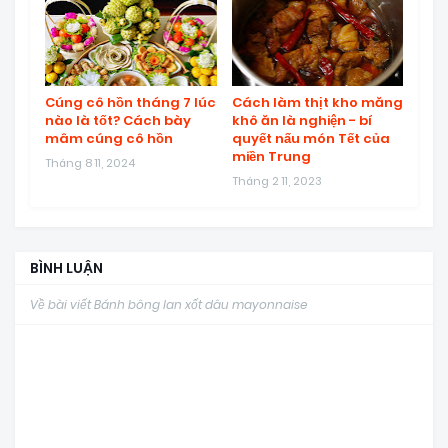
Cúng cô hồn tháng 7 lúc
Cách làm thịt kho măng
nào là tốt? Cách bày
khô ăn là nghiện - bí
mâm cúng cô hồn
quyết nấu món Tết của
miền Trung
Tháng 8 11, 2024
Tháng 2 11, 2023
BÌNH LUẬN
Về bài viết Bánh bông lan xốt dâu mayonnaise