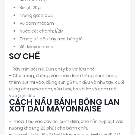
Bơ lạt: 20g
Trứng gà: 3 quả
Vỏ cam mài: 2m
Nước cốt chanh: 1/2M
Trang trí: dâu tây tươi, húng lủi
Xốt Mayonnaise
SƠ CHẾ
– Rây mịn bột mì. Đun chảy bơ với lửa nhỏ.
– Cho trứng, đường vào máy đánh trứng đánh bong,
thêm bột mì vào, dùng sạn gỗ trộn đều và nhẹ tay, cuối
cùng cho nước cam, sữa tươi, bơ và 1m vỏ cam mài
vào trộn đều.
CÁCH NẤU BÁNH BÔNG LAN
XỐT DÂU MAYONNAISE
– Thoa ít bơ vào đáy nồi cơm điện, cho hỗn hợp bột vào
nướng khoảng 20 phút cho bánh chín.
– Làm xốt: trộn đều 2M xốt Mayonnaise Aji-Mayo®, 2M