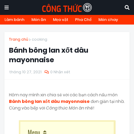
Làm bánh
Món ăn
Mẹo vặt
Pha Chế
Món chay
Trang chủ
cooking
Bánh bông lan xốt dâu
mayonnaise
tháng 10 27, 2021
0 Nhận xét
Hôm nay mình xin chia sẻ với các bạn cách nấu món
Bánh bông lan xốt dâu mayonnaise
đơn giản tại nhà.
Cùng vào bếp với
Công thức Món ăn
nhé!
Menu