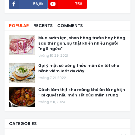
56,6k
756
POPULAR
RECENTS
COMMENTS
Mua sườn lợn, chọn hàng trước hay hàng
sau thì ngon, sự thật khiến nhiều người
"ngã ngửa"
tháng 10 29, 2021
Gợi ý một số công thức món ăn tốt cho
bệnh viêm loét dạ dày
tháng 7 21, 2022
Cách làm thịt kho măng khô ăn là nghiện
- bí quyết nấu món Tết của miền Trung
tháng 2 11, 2023
CATEGORIES