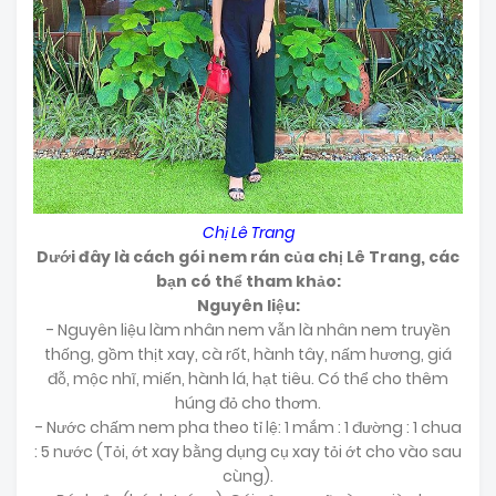
Chị Lê Trang
Dưới đây là cách gói nem rán của chị Lê Trang, các
bạn có thể tham khảo:
Nguyên liệu:
- Nguyên liệu làm nhân nem vẫn là nhân nem truyền
thống, gồm thịt xay, cà rốt, hành tây, nấm hương, giá
đỗ, mộc nhĩ, miến, hành lá, hạt tiêu. Có thể cho thêm
húng đỏ cho thơm.
- Nước chấm nem pha theo tỉ lệ: 1 mắm : 1 đường : 1 chua
: 5 nước (Tỏi, ớt xay bằng dụng cụ xay tỏi ớt cho vào sau
cùng).