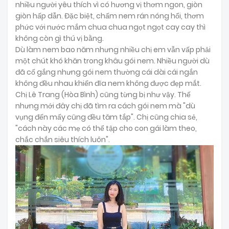
nhiều người yêu thích vì có hương vị thơm ngon, giòn
giòn hấp dẫn. Đặc biệt, chấm nem rán nóng hổi, thơm
phức với nước mắm chua chua ngọt ngọt cay cay thì
không còn gì thú vị bằng.
Dù làm nem bao năm nhưng nhiều chị em vẫn vấp phải
một chút khó khăn trong khâu gói nem. Nhiều người dù
đã cố gắng nhưng gói nem thường cái dài cái ngắn
không đều nhau khiến đĩa nem không được đẹp mắt.
Chị Lê Trang (Hòa Bình) cũng từng bị như vậy. Thế
nhưng mới đây chị đã tìm ra cách gói nem mà "dù
vụng đến mấy cũng đều tăm tắp". Chị cũng chia sẻ,
"cách này các mẹ có thể tập cho con gái làm theo,
chắc chắn siêu thích luôn".