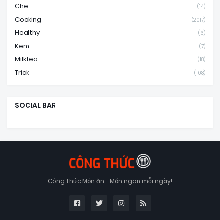
Che
(14)
Cooking
(2017)
Healthy
(6)
Kem
(7)
Milktea
(18)
Trick
(108)
SOCIAL BAR
Công thức Món ăn - Món ngon mỗi ngày!