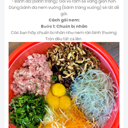
- Bánh đa (bánh tráng): Gói vỏ ram sẽ vàng giòn hơn.
Dùng bánh đa nem vuông (bánh tráng vuông) sẽ rất dễ
gói.
Cách gói nem:
Bước 1: Chuẩn bị nhân
Các bạn hãy chuẩn bị nhân như nem rán bình thường.
Trộn đều tất cả lên.