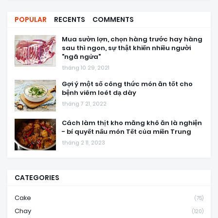
POPULAR
RECENTS
COMMENTS
Mua sườn lợn, chọn hàng trước hay hàng
sau thì ngon, sự thật khiến nhiều người
"ngã ngửa"
tháng 10 29, 2021
Gợi ý một số công thức món ăn tốt cho
bệnh viêm loét dạ dày
tháng 7 21, 2022
Cách làm thịt kho măng khô ăn là nghiện
- bí quyết nấu món Tết của miền Trung
tháng 2 11, 2023
CATEGORIES
Cake
(75)
Chay
(120)