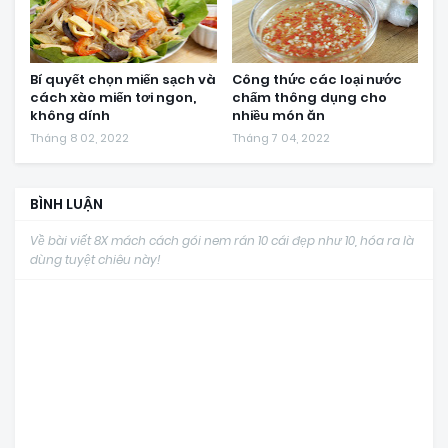
Bí quyết chọn miến sạch và
Công thức các loại nước
cách xào miến tơi ngon,
chấm thông dụng cho
không dính
nhiều món ăn
Tháng 8 02, 2022
Tháng 7 04, 2022
BÌNH LUẬN
Về bài viết 8X mách cách gói nem rán 10 cái đẹp như 10, hóa ra là
dùng tuyệt chiêu này!