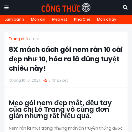
Làm bánh
Món ăn
Mẹo vặt
Pha Chế
Món chay
Trang chủ
trick
8X mách cách gói nem rán 10 cái
đẹp như 10, hóa ra là dùng tuyệt
chiêu này!
tháng 10 16, 2021
0 Nhận xét
Mẹo gói nem đẹp mắt, đều tay
của chị Lê Trang vô cùng đơn
giản nhưng rất hiệu quả.
Nem rán là một trong những món ăn truyền thống được