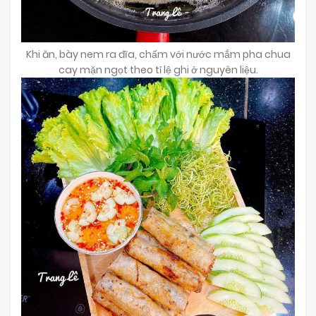
Khi ăn, bày nem ra đĩa, chấm với nước mắm pha chua
cay mặn ngọt theo tỉ lệ ghi ở nguyên liệu.