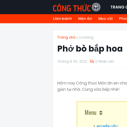
TRANG 
Làm bánh
Món ăn
Mẹo vặt
Pha
Trang chủ
cooking
Phở bò bắp hoa
tháng 9 30, 2021
0 Nhận xét
Hôm nay Công thức Món ăn xin chi
giản tại nhà. Cùng vào bếp nhé!
Menu
NGUYÊN LIỆU