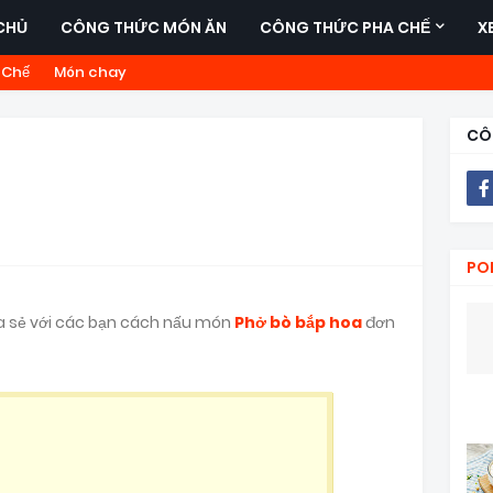
CHỦ
CÔNG THỨC MÓN ĂN
CÔNG THỨC PHA CHẾ
X
 Chế
Món chay
CÔ
PO
a sẻ với các bạn cách nấu món
Phở bò bắp hoa
đơn