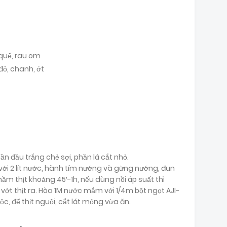
 quế, rau om
đỏ, chanh, ớt
ần đầu trắng chẻ sợi, phần lá cắt nhỏ.
i với 2 lít nước, hành tím nướng và gừng nướng, đun
 hầm thịt khoảng 45′-1h, nếu dùng nồi áp suất thì
 vớt thịt ra. Hòa 1M nước mắm với 1/4m bột ngọt AJI-
c, để thịt nguội, cắt lát mỏng vừa ăn.