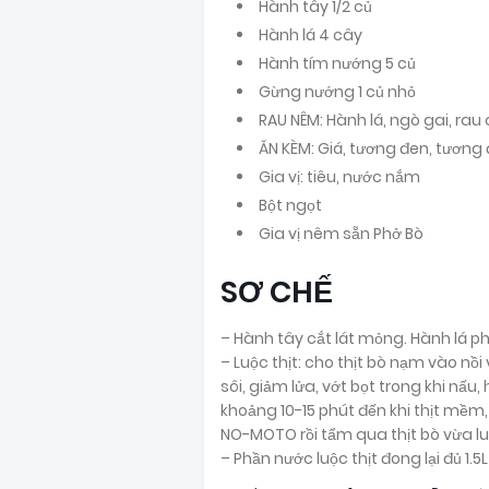
Hành tây 1/2 củ
Hành lá 4 cây
Hành tím nướng 5 củ
Gừng nướng 1 củ nhỏ
RAU NÊM: Hành lá, ngò gai, rau
ĂN KÈM: Giá, tương đen, tương 
Gia vị: tiêu, nước nắm
Bột ngọt
Gia vị nêm sẵn Phở Bò
SƠ CHẾ
– Hành tây cắt lát mỏng. Hành lá ph
– Luộc thịt: cho thịt bò nạm vào nồ
sôi, giảm lửa, vớt bọt trong khi nấu,
khoảng 10-15 phút đến khi thịt mềm,
NO-MOTO rồi tẩm qua thịt bò vừa luộ
– Phần nước luộc thịt đong lại đủ 1.5L