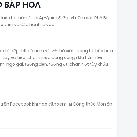
Ò BẮP HOA
c luộc bò, nêm 1 gói Aji-Quick® Gia vị nêm sẵn Phở Bò
bò viên và đầu hành lá vào.
 tô, xếp thịt bò nạm và vớt bò viên, trụng bò bắp hoa
nh tây và tiêu, chan nước dùng cùng đầu hành lên
m, ngò gai, tương đen, tương ớt, chanh ớt tùy khẩu
ại trên Facebook khi nào cần xem lại Công thức Món ăn