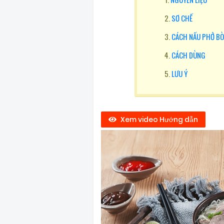
SƠ CHẾ
CÁCH NẤU PHỞ BÒ
CÁCH DÙNG
LƯU Ý
Xem video Hướng dẫn