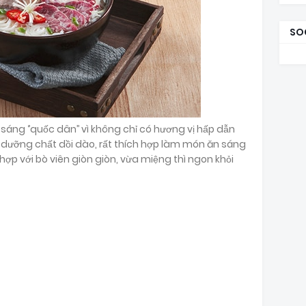
SO
ng ‘’quốc dân’’ vì không chỉ có hương vị hấp dẫn
dưỡng chất dồi dào, rất thích hợp làm món ăn sáng
hợp với bò viên giòn giòn, vừa miệng thì ngon khỏi