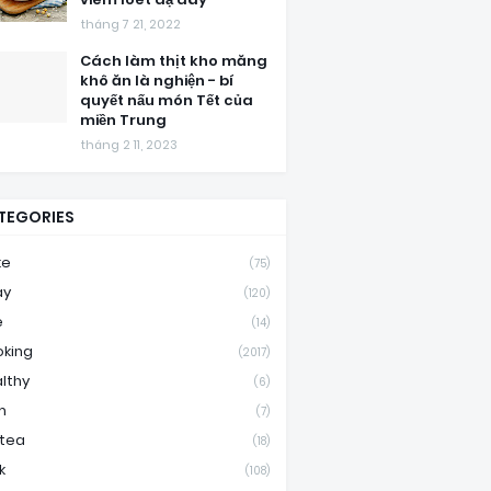
tháng 7 21, 2022
Cách làm thịt kho măng
khô ăn là nghiện - bí
quyết nấu món Tết của
miền Trung
tháng 2 11, 2023
TEGORIES
ke
(75)
ay
(120)
e
(14)
king
(2017)
lthy
(6)
m
(7)
ktea
(18)
k
(108)