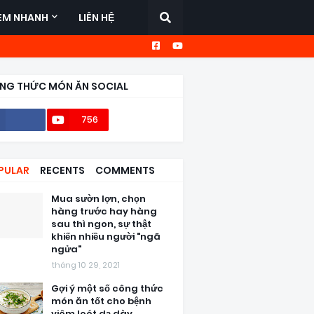
EM NHANH
LIÊN HỆ
NG THỨC MÓN ĂN SOCIAL
756
56,6k
PULAR
RECENTS
COMMENTS
Mua sườn lợn, chọn
hàng trước hay hàng
sau thì ngon, sự thật
khiến nhiều người "ngã
ngửa"
tháng 10 29, 2021
Gợi ý một số công thức
món ăn tốt cho bệnh
viêm loét dạ dày