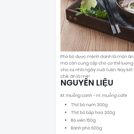
Phở bò được mệnh danh là món ăn sá
mà còn cung cấp cho cơ thể lượng 
cho cả nhà ngày cuối tuần. Nay kết 
chê, ăn là mê!
NGUYÊN LIỆU
M: muỗng canh - m: muỗng cafe
Thịt bò nạm 300g
Thịt bò bắp hoa 300g
Bò viên 150g
Bánh phở 500g