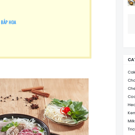
 BẮP HOA
CA
Ca
Ch
Ch
Coo
Hea
Ke
Mil
Tric