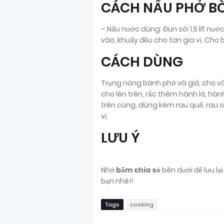
CÁCH NẤU PHỞ B
– Nấu nước dùng: Đun sôi 1,5 lít nướ
vào, khuấy đều cho tan gia vị. Cho 
CÁCH DÙNG
Trụng nóng bánh phở và giá, cho vào
cho lên trên, rắc thêm hành lá, hà
trên cùng, dùng kèm rau quế, rau o
vị.
LƯU Ý
Nhớ
bấm chia sẻ
bên dưới để lưu l
bạn nhé!!
Tags
cooking