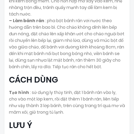
khi kem bông mềm. Cho hỗn hợp mơ xay vào kem, nhẹ
nhàng trộn đều, tránh quấy mạnh tay dễ làm kem bị
tách nước.
– Làm bánh rán
: pha bột bánh rán với nước theo
hướng dẫn trên bao bì. Cho chảo không dính lên bếp
đun nóng, đặt chảo lên xấp khăn ướt cho chảo nguội bớt
rồi chuyển lên bếp lại, giảm nhỏ lửa, dùng vá múc bột đổ
vào giữa chảo, đổ bánh với đường kính khoảng 8cm, rán
đến khi mặt bánh nổi bọt bong bóng nhỏ, viền bánh se
lại, dùng sạn nhựa lật mặt bánh, rán thêm 30 giây cho
bánh chín, lấy ra dĩa. Tiếp tục rán cho hết bột.
CÁCH DÙNG
Tạo hình
: sử dụng ly thủy tinh, đặt 1 bánh rán vào ly,
cho vào một lớp kem, rồi đặt thêm 1 bánh rán, liên tiếp
như vậy thành 3 lớp bánh, trên cùng trang trí quả mơ và
mâm xôi, giữ trong tủ lạnh.
LƯU Ý