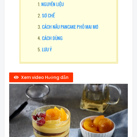
NGUYÊN LIỆU
SƠ CHẾ
CÁCH NẤU PANCAKE PHÔ MAI MƠ
CÁCH DÙNG
LƯU Ý
Xem video Hướng dẫn