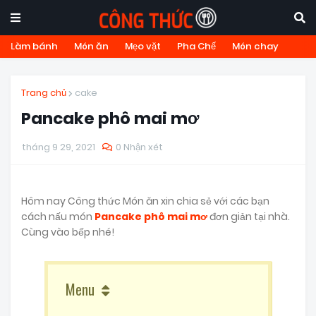
Làm bánh
Món ăn
Mẹo vặt
Pha Chế
Món chay
Trang chủ
cake
Pancake phô mai mơ
tháng 9 29, 2021
0 Nhận xét
Hôm nay Công thức Món ăn xin chia sẻ với các bạn
cách nấu món
Pancake phô mai mơ
đơn giản tại nhà.
Cùng vào bếp nhé!
Menu