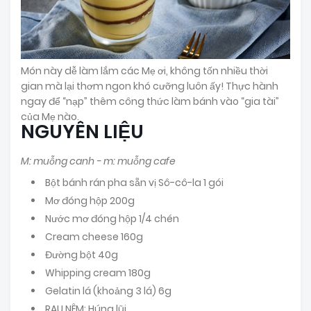
Món này dễ làm lắm các Mẹ ơi, không tốn nhiều thời
gian mà lại thơm ngon khó cưỡng luôn ấy! Thực hành
ngay để “nạp” thêm công thức làm bánh vào “gia tài”
của Mẹ nào.
NGUYÊN LIỆU
M: muỗng canh - m: muỗng cafe
Bột bánh rán pha sẵn vị Sô-cô-la 1 gói
Mơ đóng hộp 200g
Nước mơ đóng hộp 1/4 chén
Cream cheese 160g
Đường bột 40g
Whipping cream 180g
Gelatin lá (khoảng 3 lá) 6g
RAU NÊM: Húng lũi