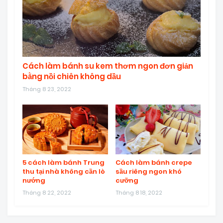
Cách làm bánh su kem thơm ngon đơn giản
bằng nồi chiên không dầu
Tháng 8 23, 2022
5 cách làm bánh Trung
Cách làm bánh crepe
thu tại nhà không cần lò
sầu riêng ngon khó
nướng
cưỡng
Tháng 8 22, 2022
Tháng 8 18, 2022