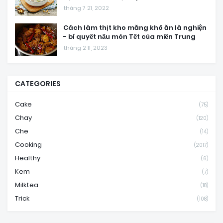
tháng 7 21, 2022
Cách làm thịt kho măng khô ăn là nghiện
- bí quyết nấu món Tết của miền Trung
tháng 2 11, 2023
CATEGORIES
Cake
(75)
Chay
(120)
Che
(14)
Cooking
(2017)
Healthy
(6)
Kem
(7)
Milktea
(18)
Trick
(108)