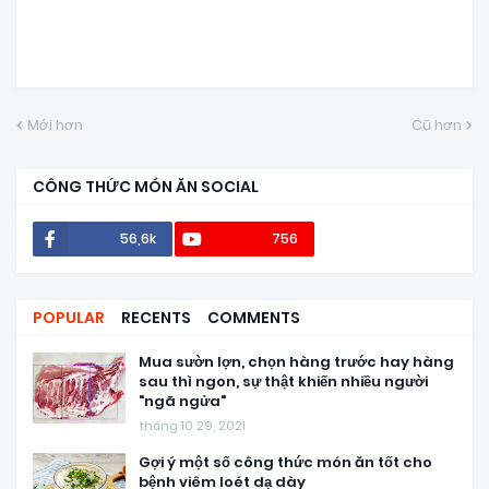
Mới hơn
Cũ hơn
CÔNG THỨC MÓN ĂN SOCIAL
56,6k
756
POPULAR
RECENTS
COMMENTS
Mua sườn lợn, chọn hàng trước hay hàng
sau thì ngon, sự thật khiến nhiều người
"ngã ngửa"
tháng 10 29, 2021
Gợi ý một số công thức món ăn tốt cho
bệnh viêm loét dạ dày