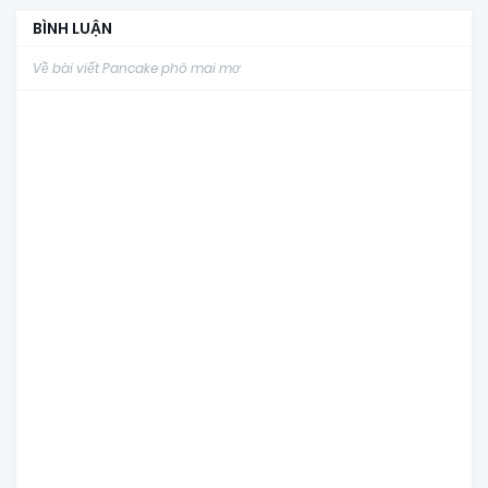
BÌNH LUẬN
Về bài viết Pancake phô mai mơ