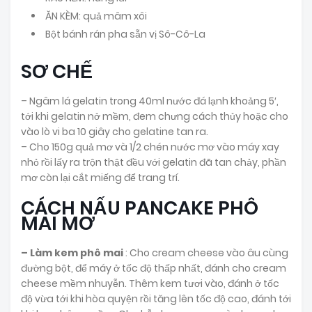
ĂN KÈM: quả mâm xôi
Bột bánh rán pha sẵn vị Sô-Cô-La
SƠ CHẾ
– Ngâm lá gelatin trong 40ml nước đá lạnh khoảng 5′,
tới khi gelatin nở mềm, đem chưng cách thủy hoặc cho
vào lò vi ba 10 giây cho gelatine tan ra.
– Cho 150g quả mơ và 1/2 chén nước mơ vào máy xay
nhỏ rồi lấy ra trộn thật đều với gelatin đã tan chảy, phần
mơ còn lại cắt miếng để trang trí.
CÁCH NẤU PANCAKE PHÔ
MAI MƠ
– Làm kem phô mai
: Cho cream cheese vào âu cùng
đường bột, để máy ở tốc độ thấp nhất, đánh cho cream
cheese mềm nhuyễn. Thêm kem tươi vào, đánh ở tốc
độ vừa tới khi hòa quyện rồi tăng lên tốc độ cao, đánh tới