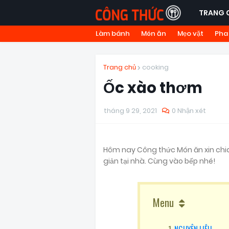
TRANG 
Làm bánh
Món ăn
Mẹo vặt
Pha
Trang chủ
cooking
Ốc xào thơm
tháng 9 29, 2021
0 Nhận xét
Hôm nay Công thức Món ăn xin chi
giản tại nhà. Cùng vào bếp nhé!
Menu
NGUYÊN LIỆU