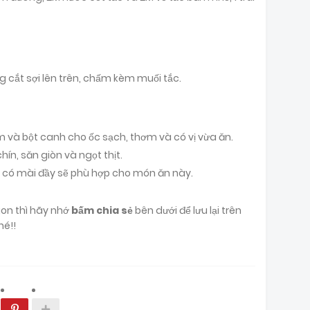
ng cắt sợi lên trên, chấm kèm muối tắc.
 và bột canh cho ốc sạch, thơm và có vị vừa ăn.
hín, săn giòn và ngọt thịt.
, có mài đầy sẽ phù hợp cho món ăn này.
gon thì hãy nhớ
bấm chia sẻ
bên dưới để lưu lại trên
hé!!