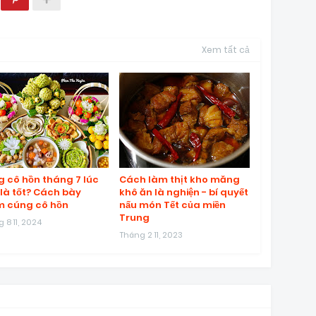
Xem tất cả
 cô hồn tháng 7 lúc
Cách làm thịt kho măng
là tốt? Cách bày
khô ăn là nghiện - bí quyết
 cúng cô hồn
nấu món Tết của miền
Trung
 8 11, 2024
Tháng 2 11, 2023