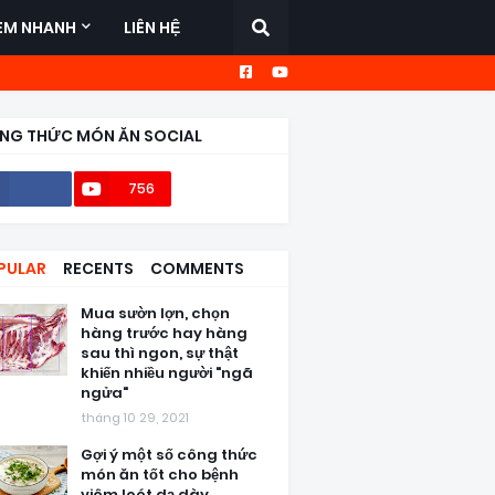
EM NHANH
LIÊN HỆ
NG THỨC MÓN ĂN SOCIAL
756
56,6k
PULAR
RECENTS
COMMENTS
Mua sườn lợn, chọn
hàng trước hay hàng
sau thì ngon, sự thật
khiến nhiều người "ngã
ngửa"
tháng 10 29, 2021
Gợi ý một số công thức
món ăn tốt cho bệnh
viêm loét dạ dày