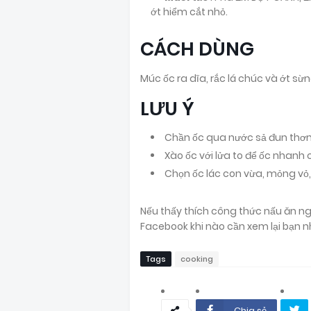
ớt hiểm cắt nhỏ.
CÁCH DÙNG
Múc ốc ra dĩa, rắc lá chúc và ớt sừ
LƯU Ý
Chần ốc qua nước sả đun thơm
Xào ốc với lửa to để ốc nhanh c
Chọn ốc lác con vừa, mỏng vỏ
Nếu thấy thích công thức nấu ăn n
Facebook khi nào cần xem lại bạn n
Tags
cooking
Chia sẻ