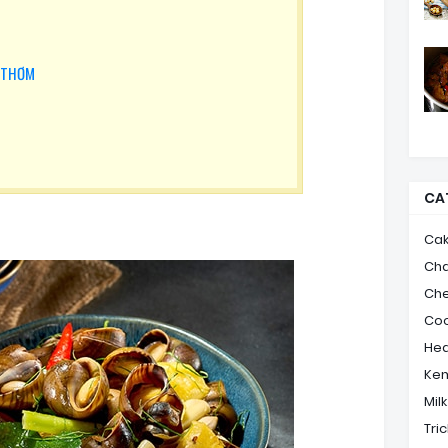
O THƠM
CA
Ca
Ch
Ch
Coo
Hea
Ke
Mil
Tric