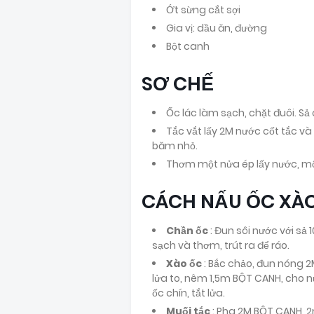
Ớt sừng cắt sợi
Gia vị: dầu ăn, đường
Bột canh
SƠ CHẾ
Ốc lác làm sạch, chặt đuôi. Sả c
Tắc vắt lấy 2M nước cốt tắc và 
băm nhỏ.
Thơm một nửa ép lấy nước, một
CÁCH NẤU ỐC XÀ
Chần ốc
: Đun sôi nước với sả
sạch và thơm, trút ra để ráo.
Xào ốc
: Bắc chảo, đun nóng 2
lửa to, nêm 1,5m BỘT CANH, cho n
ốc chín, tắt lửa.
Muối tắc
: Pha 2M BỘT CANH, 2