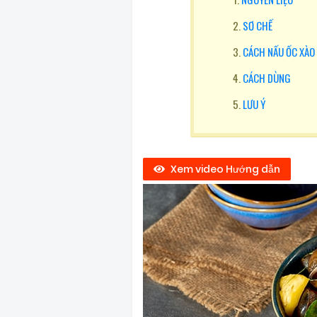
SƠ CHẾ
CÁCH NẤU ỐC XÀ
CÁCH DÙNG
LƯU Ý
Xem video Hướng dẫn