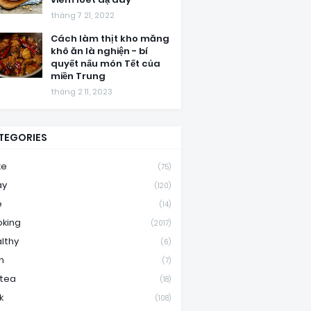
tháng 7 21, 2022
Cách làm thịt kho măng
khô ăn là nghiện - bí
quyết nấu món Tết của
miền Trung
tháng 2 11, 2023
TEGORIES
ke
(75)
ay
(120)
e
(14)
king
(2017)
lthy
(6)
m
(7)
ktea
(18)
k
(108)