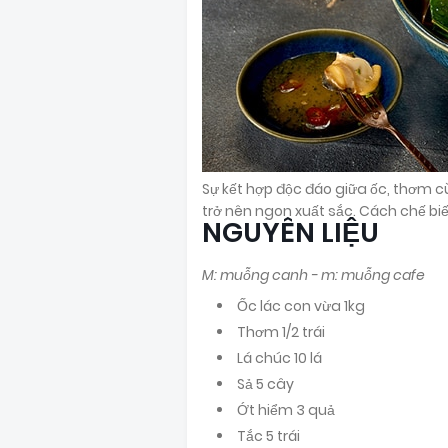
Sự kết hợp độc đáo giữa ốc, thơm c
trở nên ngon xuất sắc. Cách chế biế
NGUYÊN LIỆU
M: muỗng canh - m: muỗng cafe
Ốc lác con vừa 1kg
Thơm 1/2 trái
Lá chúc 10 lá
Sả 5 cây
Ớt hiểm 3 quả
Tắc 5 trái