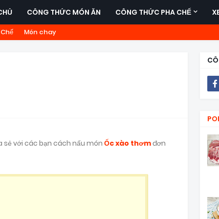
CHỦ
CÔNG THỨC MÓN ĂN
CÔNG THỨC PHA CHẾ
X
 Chế
Món chay
CÔ
PO
a sẻ với các bạn cách nấu món
Ốc xào thơm
đơn