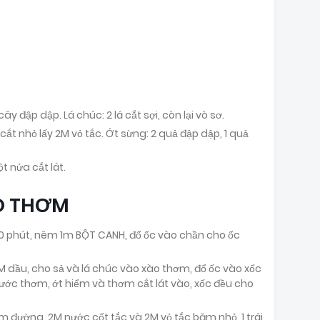
ây đập dập. Lá chúc: 2 lá cắt sợi, còn lại vò sơ.
cắt nhỏ lấy 2M vỏ tắc. Ớt sừng: 2 quả đập dập, 1 quả
 nửa cắt lát.
O THƠM
 10 phút, nêm 1m BỘT CANH, đổ ốc vào chần cho ốc
M dầu, cho sả và lá chúc vào xào thơm, đổ ốc vào xốc
ước thơm, ớt hiểm và thơm cắt lát vào, xốc đều cho
m đường, 2M nước cốt tắc và 2M vỏ tắc băm nhỏ, 1 trái