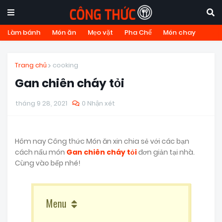
Làm bánh
Món ăn
Mẹo vặt
Pha Chế
Món chay
Trang chủ
cooking
Gan chiên cháy tỏi
tháng 9 28, 2021
0 Nhận xét
Hôm nay Công thức Món ăn xin chia sẻ với các bạn
cách nấu món
Gan chiên cháy tỏi
đơn giản tại nhà.
Cùng vào bếp nhé!
Menu