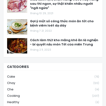
sau thì ngon, sự thật khiến nhiều người
"ngã ngửa"
tháng 10 29, 2021
Gợi ý một số công thức món ăn tốt cho
bệnh viêm loét dạ dày
tháng 7 21, 2022
Cách làm thịt kho măng khô ăn là nghiện
- bí quyết nấu món Tết của miền Trung
tháng 2 11, 2023
CATEGORIES
Cake
(75)
Chay
(120)
Che
(14)
Cooking
(2017)
Healthy
(6)