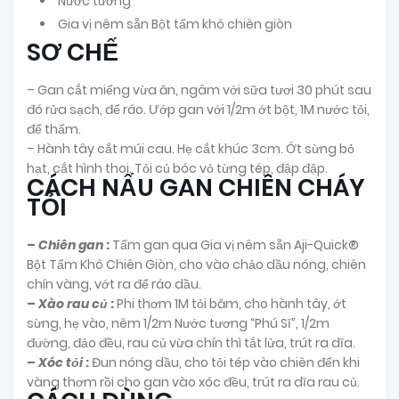
Nước tương
Gia vị nêm sẵn Bột tẩm khô chiên giòn
SƠ CHẾ
– Gan cắt miếng vừa ăn, ngâm với sữa tươi 30 phút sau
đó rửa sạch, để ráo. Ướp gan với 1/2m ớt bột, 1M nước tỏi,
để thấm.
– Hành tây cắt múi cau. Hẹ cắt khúc 3cm. Ớt sừng bỏ
hạt, cắt hình thoi. Tỏi củ bóc vỏ từng tép, đập đập.
CÁCH NẤU GAN CHIÊN CHÁY
TỎI
–
Chiên gan
:
Tẩm gan qua Gia vị nêm sẵn Aji-Quick®
Bột Tẩm Khô Chiên Giòn, cho vào chảo dầu nóng, chiên
chín vàng, vớt ra để ráo dầu.
–
Xào rau củ
:
Phi thơm 1M tỏi băm, cho hành tây, ớt
sừng, hẹ vào, nêm 1/2m Nước tương “Phú Sĩ”, 1/2m
đường, đảo đều, rau củ vừa chín thì tắt lửa, trút ra dĩa.
–
Xóc tỏi
:
Đun nóng dầu, cho tỏi tép vào chiên đến khi
vàng thơm rồi cho gan vào xóc đều, trút ra dĩa rau củ.