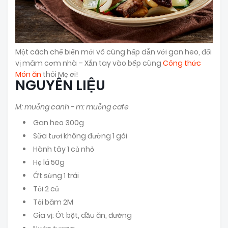
Một cách chế biến mới vô cùng hấp dẫn với gan heo, đổi
vị mâm cơm nhà – Xắn tay vào bếp cùng
Công thức
Món ăn
thôi Mẹ ơi!
NGUYÊN LIỆU
M: muỗng canh - m: muỗng cafe
Gan heo 300g
Sữa tươi không đường 1 gói
Hành tây 1 củ nhỏ
Hẹ lá 50g
Ớt sừng 1 trái
Tỏi 2 củ
Tỏi băm 2M
Gia vị: Ớt bột, dầu ăn, đường