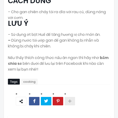
CÁCH DÙNG
– Cho gan chiên cháy tỏi ra dĩa với rau củ, dùng nóng
với cơm.
LƯU Ý
– Sử dụng ớt bột Huế để tăng hương vị cho món ăn.
–
Dùng nước tỏi ướp gan để gan không bị nhẫn và
không bị cháy khi chiên.
Nếu thấy thích công thức nấu ăn ngon thì hãy nhớ
bấm
chia sẻ
bên dưới để lưu lại trên Facebook khi nào cần
xem lại bạn nhé!!
Tags
cooking