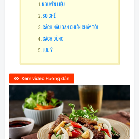
NGUYÊN LIỆU
SƠ CHẾ
CÁCH NẤU GAN CHIÊN CHÁY TỎI
CÁCH DÙNG
LƯU Ý
Xem video Hướng dẫn