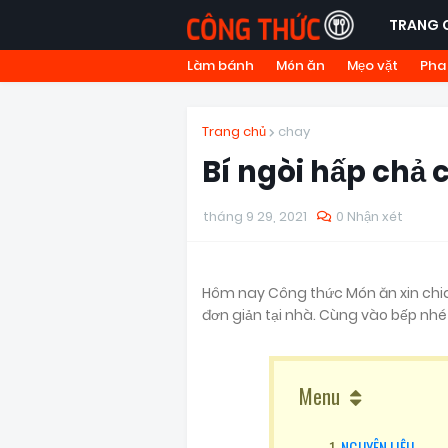
TRANG 
Làm bánh
Món ăn
Mẹo vặt
Pha
Trang chủ
chay
Bí ngòi hấp chả 
tháng 9 29, 2021
0 Nhận xét
Hôm nay Công thức Món ăn xin chi
đơn giản tại nhà. Cùng vào bếp nhé
Menu
NGUYÊN LIỆU