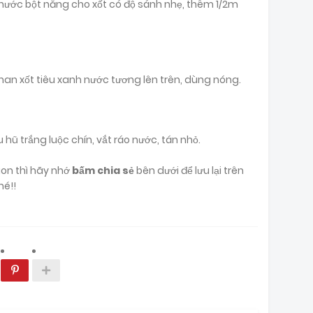
o nước bột năng cho xốt có độ sánh nhẹ, thêm 1/2m
chan xốt tiêu xanh nước tương lên trên, dùng nóng.
hũ trắng luộc chín, vắt ráo nước, tán nhỏ.
gon thì hãy nhớ
bấm chia sẻ
bên dưới để lưu lại trên
hé!!