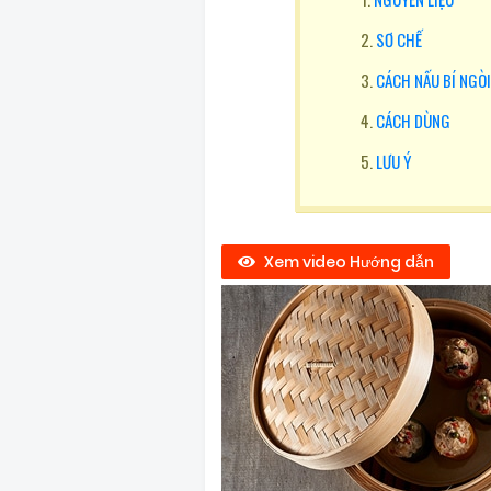
SƠ CHẾ
CÁCH NẤU BÍ NGÒ
CÁCH DÙNG
LƯU Ý
Xem video Hướng dẫn