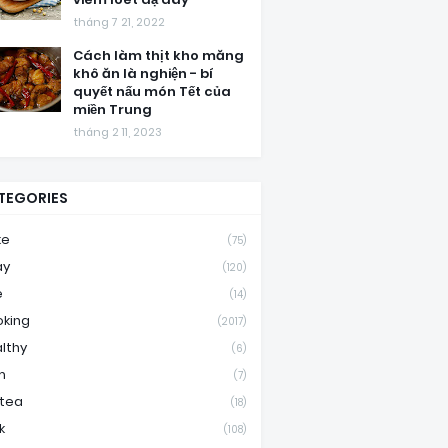
tháng 7 21, 2022
Cách làm thịt kho măng
khô ăn là nghiện - bí
quyết nấu món Tết của
miền Trung
tháng 2 11, 2023
TEGORIES
ke
(75)
ay
(120)
e
(14)
king
(2017)
lthy
(6)
m
(7)
ktea
(18)
k
(108)