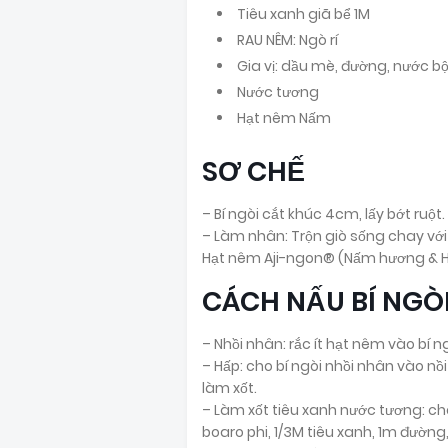
Tiêu xanh giã bể 1M
RAU NÊM: Ngò rí
Gia vị: dầu mè, đường, nước b
Nước tương
Hạt nêm Nấm
SƠ CHẾ
– Bí ngòi cắt khúc 4cm, lấy bớt ruột.
– Làm nhân: Trộn giò sống chay với
Hạt nêm Aji-ngon® (Nấm hương & Hạt
CÁCH NẤU BÍ NGÒ
– Nhồi nhân: rắc ít hạt nêm vào bí 
– Hấp: cho bí ngòi nhồi nhân vào nồi
làm xốt.
– Làm xốt tiêu xanh nước tương: ch
boaro phi, 1/3M tiêu xanh, 1m đườn