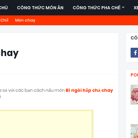
CHỦ
CÔNG THỨC MÓN ĂN
CÔNG THỨC PHA CHẾ
X
 Chế
Món chay
CÔ
chay
PO
a sẻ với các bạn cách nấu món
Bí ngòi hấp chả chay
!