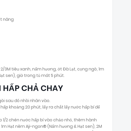
ột năng
 2/3M tiêu xanh, nấm hương, ớt Đà Lạt, cọng ngò, 1m
 sen), giữ trong tủ mát 5 phút.
I HẤP CHẢ CHAY
ngòi sau đó nhồi nhân vào.
 hấp khoảng 20 phút, lấy ra chắt lấy nước hấp bí để
o 1/2 chén nước hấp bí vào chảo nhỏ, thêm hành
g, 1m Hạt nêm Aji-ngon® (Nấm hương & Hạt sen), 2M