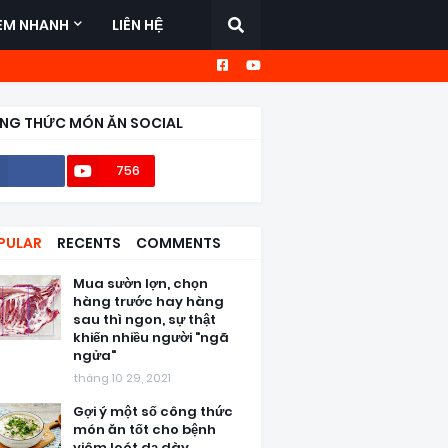
EM NHANH
LIÊN HỆ
NG THỨC MÓN ĂN SOCIAL
756
56,6k
PULAR
RECENTS
COMMENTS
Mua sườn lợn, chọn
hàng trước hay hàng
sau thì ngon, sự thật
khiến nhiều người "ngã
ngửa"
tháng 10 29, 2021
Gợi ý một số công thức
món ăn tốt cho bệnh
viêm loét dạ dày