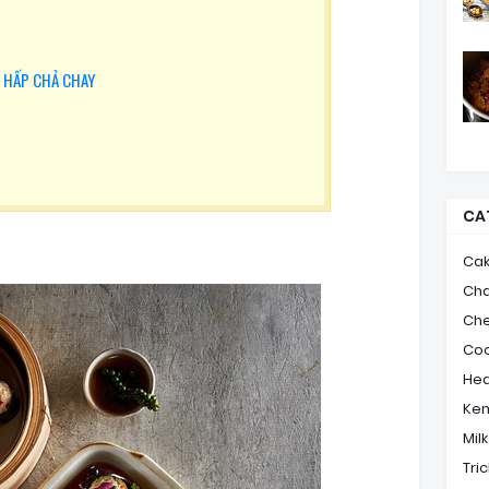
I HẤP CHẢ CHAY
CA
Ca
Ch
Ch
Coo
Hea
Ke
Mil
Tric