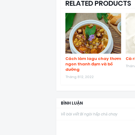
RELATED PRODUCTS
Cách làm lagu chay thơm
Cà r
ngon thanh đạm và bổ
Tháng
dưỡng
Tháng 8 12, 2022
BÌNH LUẬN
Về bài viết Bí ngòi hấp chả chay