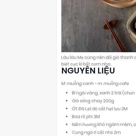
Lâu lâu Mẹ cũng nên đổi gió thanh
biệt cực kì bắt cơm nha.
NGUYÊN LIỆU
M: muỗng canh - m: muỗng cafe
Bí ngòi vàng, xanh 2 trái (chọn
Giò sống chay 200g
Ớt Đà Lạt đỏ cắt hạt lựu 2M
Boa rô phi 3M
Nấm hương khô ngâm mềm, c
Cọng ngò rí cắt nhỏ 2m