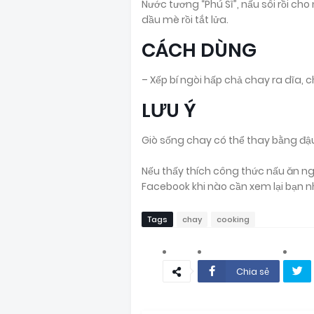
Nước tương “Phú Sĩ”, nấu sôi rồi ch
dầu mè rồi tắt lửa.
CÁCH DÙNG
– Xếp bí ngòi hấp chả chay ra dĩa, 
LƯU Ý
Giò sống chay có thể thay bằng đậu 
Nếu thấy thích công thức nấu ăn n
Facebook khi nào cần xem lại bạn n
Tags
chay
cooking
Chia sẻ