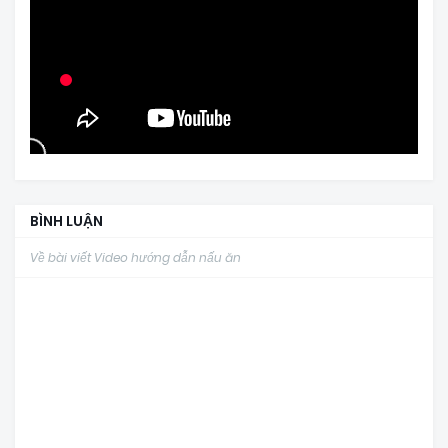
BÌNH LUẬN
Về bài viết Video hướng dẫn nấu ăn