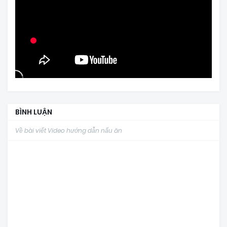
BÌNH LUẬN
Về bài viết Video hướng dẫn nấu ăn