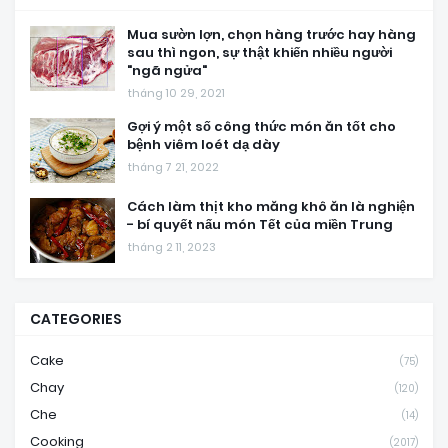
Mua sườn lợn, chọn hàng trước hay hàng
sau thì ngon, sự thật khiến nhiều người
"ngã ngửa"
tháng 10 29, 2021
Gợi ý một số công thức món ăn tốt cho
bệnh viêm loét dạ dày
tháng 7 21, 2022
Cách làm thịt kho măng khô ăn là nghiện
- bí quyết nấu món Tết của miền Trung
tháng 2 11, 2023
CATEGORIES
Cake
(75)
Chay
(120)
Che
(14)
Cooking
(2017)